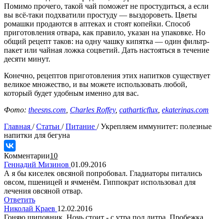
Помимо прочего, такой чай поможет не простудиться, а если
вы всё-таки подхватили простуду — выздороветь. Цветы
ромашки продаются в аптеках и стоят копейки. Способ
приготовления отвара, как правило, указан на упаковке. Но
общий рецепт таков: на одну чашку кипятка — один фильтр-
пакет или чайная ложка соцветий. Дать настояться в течение
десяти минут.
Конечно, рецептов приготовления этих напитков существует
великое множество, и вы можете использовать любой,
который будет удобным именно для вас.
Фото:
theesns.com
,
Charles Roffey
,
catharticflux
,
ekaterinas.com
Главная
/
Статьи
/
Питание
/
Укрепляем иммунитет: полезные
напитки для бегуна
Комментарии
10
Геннадий Мизинов
01.09.2016
А я бы киселек овсяной попробовал. Гладиаторы питались
овсом, пшеницей и ячменём. Гиппократ использовал для
лечения овсяной отвар.
Ответить
Николай Краев
12.02.2016
Гоняю шиповник. Ночь стоит - с утра пол литра. Пробежка.