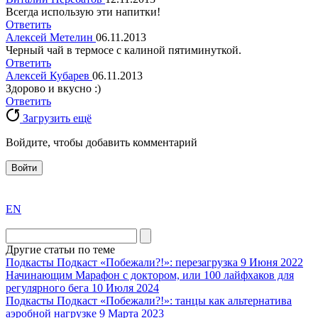
Всегда использую эти напитки!
Ответить
Алексей Метелин
06.11.2013
Черный чай в термосе с калиной пятиминуткой.
Ответить
Алексей Кубарев
06.11.2013
Здорово и вкусно :)
Ответить
Загрузить ещё
Войдите, чтобы добавить комментарий
Войти
exact
EN
the
division
agent
Другие статьи по теме
watch
Подкасты
Подкаст «Побежали?!»: перезагрузка
9 Июня 2022
replica
Начинающим
Марафон с доктором, или 100 лайфхаков для
регулярного бега
10 Июля 2024
showcases
Подкасты
Подкаст «Побежали?!»: танцы как альтернатива
substantial
аэробной нагрузке
9 Марта 2023