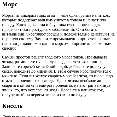
Морс
Морсы из дикорастущих ягод — ещё одна группа напитков,
которые поддержат ваш иммунитет в холода и ненастную
погоду. Клюква, калина и брусника очень полезны для
профилактики простудных заболеваний. Они богаты
витаминами, укрепляют сосуды и положительно действуют на
нервную систему. Замените промышленно приготовленные
напитки домашним ягодным морсом, и организм скажет вам
спасибо.
Самый простой рецепт ягодного морса таков. Промываете
ягоды, разминаете их в кастрюле до состояния кашицы.
Заливаете горячей кипячёной водой, добавляете по вкусу
сахар, доводите до кипения. В этом случае морс получится с
мякотью. Если вы хотите сварить морс без ягод, то пюре надо
отжать, разделив сок и ягоды. Далее ягоды необходимо
сварить в кипятке и еще раз процедить, на этот раз выкинув
жмых (то, что осталось от ягод). Добавьте в напиток сок,
полученный на первом этапе, и сахар по вкусу.
Кисель
Любые ягоды можно использовать как вкусную и полезную