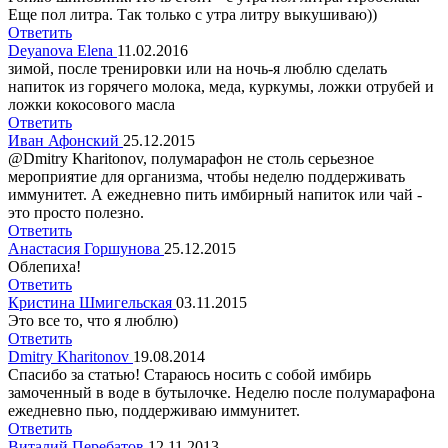
Еще пол литра. Так только с утра литру выкушиваю))
Ответить
Deyanova Elena
11.02.2016
зимой, после тренировки или на ночь-я люблю сделать
напиток из горячего молока, меда, куркумы, ложки отрубей и
ложки кокосового масла
Ответить
Иван Афонский
25.12.2015
@Dmitry Kharitonov, полумарафон не столь серьезное
мероприятие для организма, чтобы неделю поддерживать
иммунитет. А ежедневно пить имбирный напиток или чай -
это просто полезно.
Ответить
Анастасия Горшунова
25.12.2015
Облепиха!
Ответить
Кристина Шмигельская
03.11.2015
Это все то, что я люблю)
Ответить
Dmitry Kharitonov
19.08.2014
Спасибо за статью! Стараюсь носить с собой имбирь
замоченный в воде в бутылочке. Неделю после полумарафона
ежедневно пью, поддерживаю иммунитет.
Ответить
Виталий Перебатов
12.11.2013