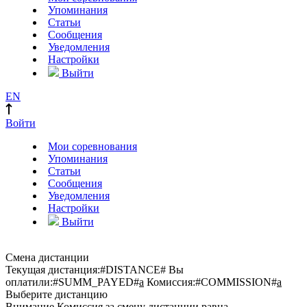
Упоминания
Статьи
Сообщения
Уведомления
Настройки
Выйти
EN
Войти
Мои соревнования
Упоминания
Статьи
Сообщения
Уведомления
Настройки
Выйти
Смена дистанции
Текущая дистанция:
#DISTANCE#
Вы
оплатили:
#SUMM_PAYED#
a
Комиссия:
#COMMISSION#
a
Выберите дистанцию
Внимание
Комиссия за смену дистанции равна