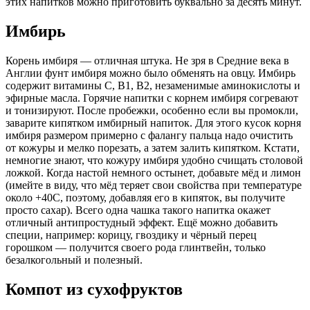
этих напитков можно приготовить буквально за десять минут.
Имбирь
Корень имбиря — отличная штука. Не зря в Средние века в
Англии фунт имбиря можно было обменять на овцу. Имбирь
содержит витамины C, B1, B2, незаменимые аминокислоты и
эфирные масла. Горячие напитки с корнем имбиря согревают
и тонизируют. После пробежки, особенно если вы промокли,
заварите кипятком имбирный напиток. Для этого кусок корня
имбиря размером примерно с фалангу пальца надо очистить
от кожуры и мелко порезать, а затем залить кипятком. Кстати,
немногие знают, что кожуру имбиря удобно счищать столовой
ложкой. Когда настой немного остынет, добавьте мёд и лимон
(имейте в виду, что мёд теряет свои свойства при температуре
около +40С, поэтому, добавляя его в кипяток, вы получите
просто сахар). Всего одна чашка такого напитка окажет
отличный антипростудный эффект. Ещё можно добавить
специи, например: корицу, гвоздику и чёрный перец
горошком — получится своего рода глинтвейн, только
безалкогольный и полезный.
Компот из сухофруктов