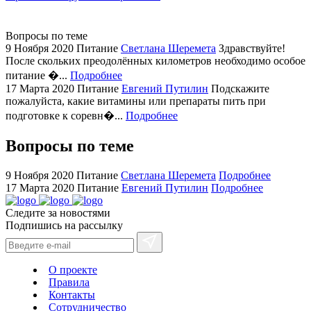
areas.
swiss
replica
Вопросы по теме
bvlgari
9 Ноября 2020
Питание
Светлана Шеремета
Здравствуйте!
После скольких преодолённых километров необходимо особое
watches
питание �...
Подробнее
+maserati
17 Марта 2020
Питание
Евгений Путилин
Подскажите
online
пожалуйста, какие витамины или препараты пить при
for
подготовке к соревн�...
Подробнее
cheap
sale.
Вопросы по теме
https://ylfactoryrolex.com/
hilarity
9 Ноября 2020
Питание
Светлана Шеремета
Подробнее
exceptional
17 Марта 2020
Питание
Евгений Путилин
Подробнее
method.
Следите за новостями
www.yvessaintlaurent.to
Подпишись на рассылку
with
the
best
О проекте
prices.
Правила
Контакты
Сотрудничество