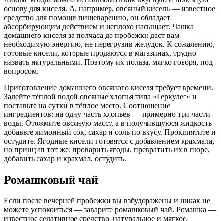
основу для киселя. А, например, овсяный кисель — известное
средство для помощи пищеварению, он обладает
абсорбирующим действием и неплохо насыщает. Чашка
домашнего киселя за полчаса до пробежки даст вам
необходимую энергию, не перегрузив желудок. К сожалению,
готовые кисели, которые продаются в магазинах, трудно
назвать натуральными. Поэтому их польза, мягко говоря, под
вопросом.
Приготовление домашнего овсяного киселя требует времени.
Залейте тёплой водой овсяные хлопья типа «Геркулес» и
поставьте на сутки в тёплое место. Соотношение
ингредиентов: на одну часть хлопьев — примерно три части
воды. Отожмите овсяную массу, а в получившуюся жидкость
добавьте лимонный сок, сахар и соль по вкусу. Прокипятите и
остудите. Ягодные кисели готовятся с добавлением крахмала,
но принцип тот же: проварить ягоды, превратить их в пюре,
добавить сахар и крахмал, остудить.
Ромашковый чай
Если после вечерней пробежки вы взбудоражены и никак не
можете успокоиться — заварите ромашковый чай. Ромашка —
известное седативное средство, натуральное и мягкое.