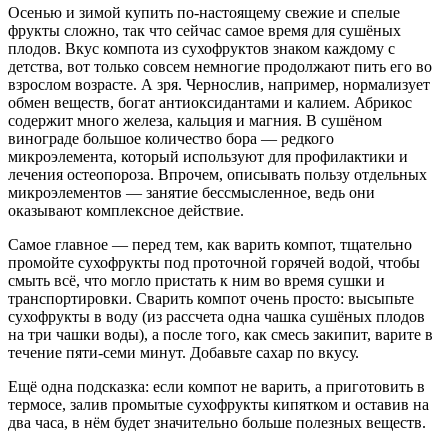
Осенью и зимой купить по-настоящему свежие и спелые
фрукты сложно, так что сейчас самое время для сушёных
плодов. Вкус компота из сухофруктов знаком каждому с
детства, вот только совсем немногие продолжают пить его во
взрослом возрасте. А зря. Чернослив, например, нормализует
обмен веществ, богат антиоксидантами и калием. Абрикос
содержит много железа, кальция и магния. В сушёном
винограде большое количество бора — редкого
микроэлемента, который используют для профилактики и
лечения остеопороза. Впрочем, описывать пользу отдельных
микроэлементов — занятие бессмысленное, ведь они
оказывают комплексное действие.
Самое главное — перед тем, как варить компот, тщательно
промойте сухофрукты под проточной горячей водой, чтобы
смыть всё, что могло пристать к ним во время сушки и
транспортировки. Сварить компот очень просто: высыпьте
сухофрукты в воду (из рассчета одна чашка сушёных плодов
на три чашки воды), а после того, как смесь закипит, варите в
течение пяти-семи минут. Добавьте сахар по вкусу.
Ещё одна подсказка: если компот не варить, а приготовить в
термосе, залив промытые сухофрукты кипятком и оставив на
два часа, в нём будет значительно больше полезных веществ.