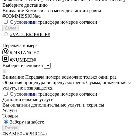
Выберите дистанцию
Внимание
Комиссия за смену дистанции равна
#COMMISSION#
a
С
условиями
трансфера номеров согласен
Далее
#VALUE##PRICE#
Передача номера
#DISTANCE#
#NUMBER#
Выберите человека
Внимание
Передача номера возможно только один раз.
Обратная процедура не предусмотрена. Сумма, оплаченная за
услугу, не возвращается.
С
условиями
трансфера номеров согласен
Дополнительные услуги
Вы оплатили дополнительные услуги и сервисы
Услуги
Товары
Заберу на забеге
Готово
#NAME#
- #PRICE#
a