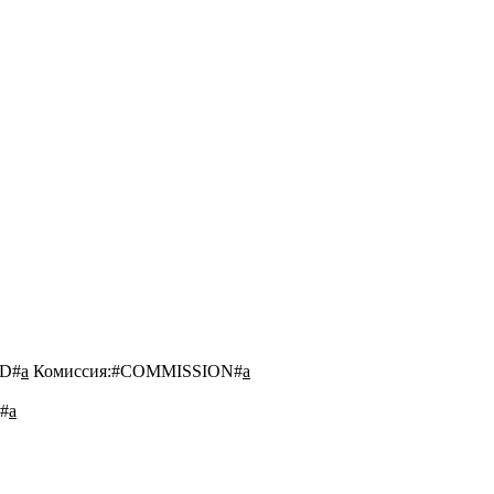
D#
a
Комиссия:
#COMMISSION#
a
#
a