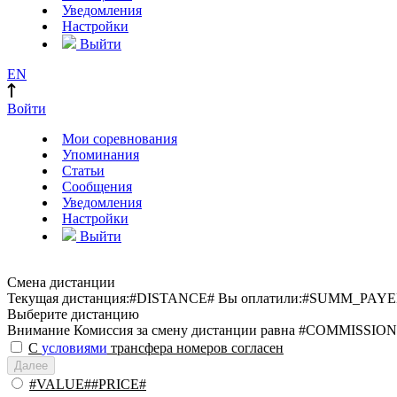
Уведомления
Настройки
Выйти
EN
Войти
Мои соревнования
Упоминания
Статьи
Сообщения
Уведомления
Настройки
Выйти
Смена дистанции
Текущая дистанция:
#DISTANCE#
Вы оплатили:
#SUMM_PAYE
Выберите дистанцию
Внимание
Комиссия за смену дистанции равна #COMMISSION
С
условиями
трансфера номеров согласен
Далее
#VALUE##PRICE#