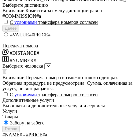
Выберите дистанцию
Внимание
Комиссия за смену дистанции равна
#COMMISSION#
a
С
условиями
трансфера номеров согласен
Далее
#VALUE##PRICE#
Передача номера
#DISTANCE#
#NUMBER#
Выберите человека
Внимание
Передача номера возможно только один раз.
Обратная процедура не предусмотрена. Сумма, оплаченная за
услугу, не возвращается.
С
условиями
трансфера номеров согласен
Дополнительные услуги
Вы оплатили дополнительные услуги и сервисы
Услуги
Товары
Заберу на забеге
Готово
#NAME#
- #PRICE#
a