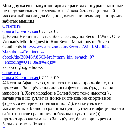
Мои друзья еще накупили ярких красивых шнурков, которые
не надо завязывать, с узелками.. И какой-то специальный
массажный валик для бегунов, катать по нему икры и прочие
забитые мышцы.
Ответить
Ольга Кленовская
07.11.2013
@Елена Никитина , спасибо за ссылку на Second Wind: One
Woman's Midlife Quest to Run Seven Marathons on Seven
Continents
http://www.amazon.com/Second-Wind-Midlife-
Marathons-Continents-
ebook/dp/B0046A8SCM/ref=tmm_kin_swatch_0?
_encoding=UTF8&sr=&qid=
качаю с google books
Ответить
Ольга Кленовская
07.11.2013
@Ксения Афанасьева, я ничего не знала про x-bionic, но
приехав в Зальцбург на оперный фестиваль (да-да, не на
марафон :). Хотя марафон в Зальцбурге тоже имеется ) ,
заглянула в их аутлет (в поисках отнюдь не спортивной
формы, а вечернего платья в пол :) ), наткнулась на
магазинчик x-bionic и сравнила цены аутлета и официального
сайта. и после сравнения побежала скупать все )))
протестировала там же в Зальцбурге, бегая вдоль речки
Зальцах. оно работает.