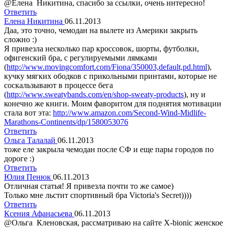
@Елена Никитина, спасибо за ссылки, очень интересно!
Ответить
Елена Никитина
06.11.2013
Даа, это точно, чемодан на вылете из Америки закрыть
сложно :)
Я привезла несколько пар кроссовок, шорты, футболки,
офигенский бра, с регулируемыми лямками
(
http://www.movingcomfort.com/Fiona/350003,default,pd.html
),
кучку мягких ободков с прикольными принтами, которые не
соскальзывают в процессе бега
(
http://www.sweatybands.com/en/shop-sweaty-products
), ну и
конечно же книги. Моим фаворитом для поднятия мотивации
стала вот эта:
http://www.amazon.com/Second-Wind-Midlife-
Marathons-Continents/dp/1580053076
Ответить
Ольга Талалай
06.11.2013
тоже еле закрыла чемодан после СФ и еще пары городов по
дороге :)
Ответить
Юлия Пенюк
06.11.2013
Отличная статья! Я привезла почти то же самое)
Только мне льстит спортивный бра Victoria's Secret))))
Ответить
Ксения Афанасьева
06.11.2013
@Ольга Кленовская, рассматриваю на сайте X-bionic женское