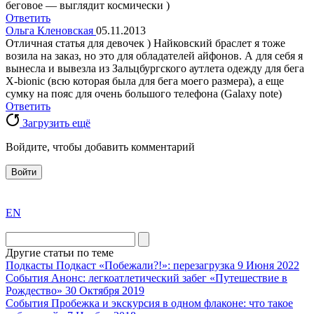
беговое — выглядит космически )
Ответить
Ольга Кленовская
05.11.2013
Отличная статья для девочек ) Найковский браслет я тоже
возила на заказ, но это для обладателей айфонов. А для себя я
вынесла и вывезла из Зальцбургского аутлета одежду для бега
X-bionic (всю которая была для бега моего размера), а еще
сумку на пояс для очень большого телефона (Galaxy note)
Ответить
Загрузить ещё
Войдите, чтобы добавить комментарий
Войти
exact
EN
the
division
agent
Другие статьи по теме
watch
Подкасты
Подкаст «Побежали?!»: перезагрузка
9 Июня 2022
replica
События
Анонс: легкоатлетический забег «Путешествие в
Рождество»
30 Октября 2019
showcases
События
Пробежка и экскурсия в одном флаконе: что такое
substantial