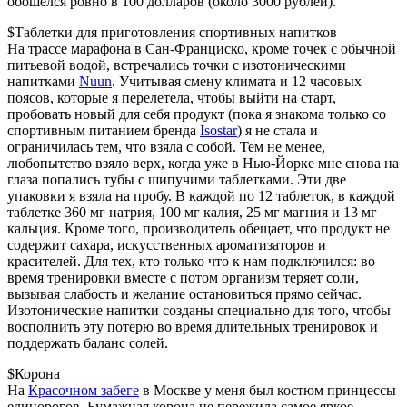
обошёлся ровно в 100 долларов (около 3000 рублей).
$Таблетки для приготовления спортивных напитков
На трассе марафона в Сан-Франциско, кроме точек с обычной
питьевой водой, встречались точки с изотоническими
напитками
Nuun
. Учитывая смену климата и 12 часовых
поясов, которые я перелетела, чтобы выйти на старт,
пробовать новый для себя продукт (пока я знакома только со
спортивным питанием бренда
Isostar
) я не стала и
ограничилась тем, что взяла с собой. Тем не менее,
любопытство взяло верх, когда уже в Нью-Йорке мне снова на
глаза попались тубы с шипучими таблетками. Эти две
упаковки я взяла на пробу. В каждой по 12 таблеток, в каждой
таблетке 360 мг натрия, 100 мг калия, 25 мг магния и 13 мг
кальция. Кроме того, производитель обещает, что продукт не
содержит сахара, искусственных ароматизаторов и
красителей. Для тех, кто только что к нам подключился: во
время тренировки вместе с потом организм теряет соли,
вызывая слабость и желание остановиться прямо сейчас.
Изотонические напитки созданы специально для того, чтобы
восполнить эту потерю во время длительных тренировок и
поддержать баланс солей.
$Корона
На
Красочном забеге
в Москве у меня был костюм принцессы
единорогов. Бумажная корона не пережила самое яркое