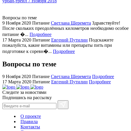
урбан-трейл
7 Ноября 2018
areas.
swiss
replica
Вопросы по теме
bvlgari
9 Ноября 2020
Питание
Светлана Шеремета
Здравствуйте!
После скольких преодолённых километров необходимо особое
watches
питание �...
Подробнее
+maserati
17 Марта 2020
Питание
Евгений Путилин
Подскажите
online
пожалуйста, какие витамины или препараты пить при
for
подготовке к соревн�...
Подробнее
cheap
sale.
Вопросы по теме
https://ylfactoryrolex.com/
hilarity
9 Ноября 2020
Питание
Светлана Шеремета
Подробнее
exceptional
17 Марта 2020
Питание
Евгений Путилин
Подробнее
method.
Следите за новостями
www.yvessaintlaurent.to
Подпишись на рассылку
with
the
best
О проекте
prices.
Правила
Контакты