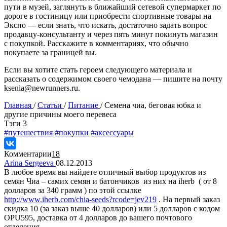
пути в музей, заглянуть в ближайший сетевой супермаркет по
дороге в гостиницу или приобрести спортивные товары на
Экспо — если знать, что искать, достаточно задать вопрос
продавцу-консультанту и через пять минут покинуть магазин
с покупкой. Расскажите в комментариях, что обычно
покупаете за границей вы.
Если вы хотите стать героем следующего материала и
рассказать о содержимом своего чемодана — пишите на почту
ksenia@newrunners.ru.
Главная
/
Статьи
/
Питание
/
Семена чиа, беговая юбка и
другие причины моего перевеса
Tэги
3
#путешествия
#покупки
#аксессуары
Комментарии
18
Arina Sergeeva
08.12.2013
В любое время вы найдете отличный выбор продуктов из
семян Чиа – самих семян и батончиков из них на iherb ( от 8
долларов за 340 грамм ) по этой ссылке
http://www.iherb.com/chia-seeds?rcode=jev219
. На первый заказ
скидка 10 (за заказ выше 40 долларов) или 5 долларов с кодом
OPU595, доставка от 4 долларов до вашего почтового
отделения