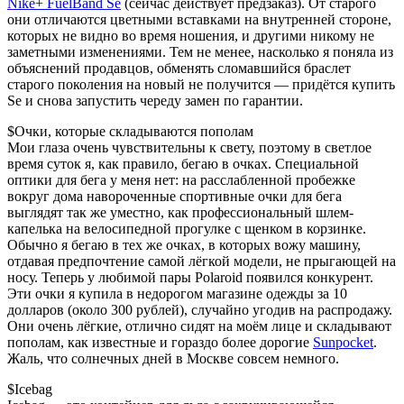
Nike+ FuelBand Se
(сейчас действует предзаказ). От старого
они отличаются цветными вставками на внутренней стороне,
которых не видно во время ношения, и другими никому не
заметными изменениями. Тем не менее, насколько я поняла из
объяснений продавцов, обменять сломавшийся браслет
старого поколения на новый не получится — придётся купить
Se и снова запустить череду замен по гарантии.
$Очки, которые складываются пополам
Мои глаза очень чувствительны к свету, поэтому в светлое
время суток я, как правило, бегаю в очках. Специальной
оптики для бега у меня нет: на расслабленной пробежке
вокруг дома навороченные спортивные очки для бега
выглядят так же уместно, как профессиональный шлем-
капелька на велосипедной прогулке с щенком в корзинке.
Обычно я бегаю в тех же очках, в которых вожу машину,
отдавая предпочтение самой лёгкой модели, не прыгающей на
носу. Теперь у любимой пары Polaroid появился конкурент.
Эти очки я купила в недорогом магазине одежды за 10
долларов (около 300 рублей), случайно угодив на распродажу.
Они очень лёгкие, отлично сидят на моём лице и складывают
пополам, как известные и гораздо более дорогие
Sunpocket
.
Жаль, что солнечных дней в Москве совсем немного.
$Icebag