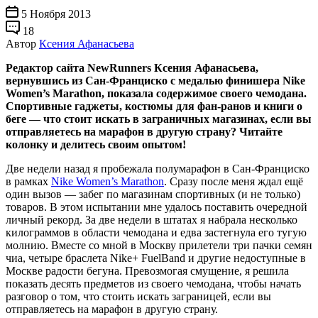
5 Ноября 2013
18
Автор
Ксения Афанасьева
Редактор сайта NewRunners Ксения Афанасьева,
вернувшись из Сан-Франциско с медалью финишера Nike
Women’s Marathon, показала содержимое своего чемодана.
Спортивные гаджеты, костюмы для фан-ранов и книги о
беге — что стоит искать в заграничных магазинах, если вы
отправляетесь на марафон в другую страну? Читайте
колонку и делитесь своим опытом!
Две недели назад я пробежала полумарафон в Сан-Франциско
в рамках
Nike Women’s Marathon
. Сразу после меня ждал ещё
один вызов — забег по магазинам спортивных (и не только)
товаров. В этом испытании мне удалось поставить очередной
личный рекорд. За две недели в штатах я набрала несколько
килограммов в области чемодана и едва застегнула его тугую
молнию. Вместе со мной в Москву прилетели три пачки семян
чиа, четыре браслета Nike+ FuelBand и другие недоступные в
Москве радости бегуна. Превозмогая смущение, я решила
показать десять предметов из своего чемодана, чтобы начать
разговор о том, что стоить искать заграницей, если вы
отправляетесь на марафон в другую страну.