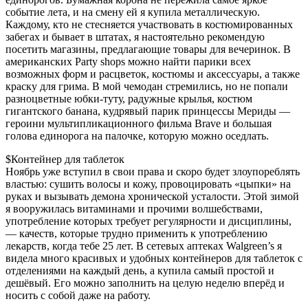
событие лета, и на смену ей я купила металлическую.
Каждому, кто не стесняется участвовать в костюмированных
забегах и бывает в штатах, я настоятельно рекомендую
посетить магазины, предлагающие товары для вечеринок. В
американских Party shops можно найти парики всех
возможных форм и расцветок, костюмы и аксессуары, а также
краску для грима. В мой чемодан стремились, но не попали
разноцветные юбки-туту, радужные крылья, костюм
гигантского банана, кудрявый парик принцессы Мериды —
героини мультипликационного фильма Brave и большая
голова единорога на палочке, которую можно оседлать.
$Контейнер для таблеток
Ноябрь уже вступил в свои права и скоро будет злоупореблять
властью: сушить волосы и кожу, провоцировать «цыпки» на
руках и вызывать демона хронической усталости. Этой зимой
я вооружилась витаминами и прочими волшебствами,
употребление которых требует регулярности и дисциплины,
— качеств, которые трудно применить к употреблению
лекарств, когда тебе 25 лет. В сетевых аптеках Walgreen’s я
видела много красивых и удобных контейнеров для таблеток с
отделениями на каждый день, а купила самый простой и
дешёвый. Его можно заполнить на целую неделю вперёд и
носить с собой даже на работу.