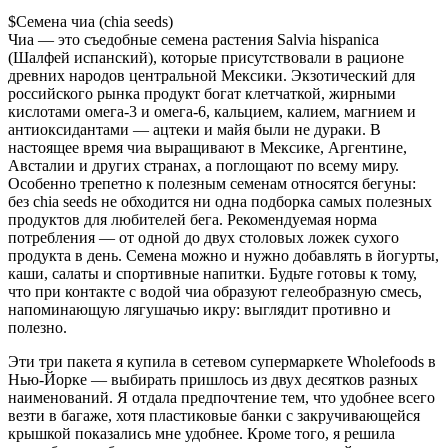
$Семена чиа (chia seeds)
Чиа — это съедобные семена растения Salvia hispanica
(Шалфей испанский), которые присутствовали в рационе
древних народов центральной Мексики. Экзотический для
российского рынка продукт богат клетчаткой, жирными
кислотами омега-3 и омега-6, кальцием, калием, магнием и
антиоксидантами — ацтеки и майя были не дураки. В
настоящее время чиа выращивают в Мексике, Аргентине,
Австалии и других странах, а поглощают по всему миру.
Особенно трепетно к полезным семенам относятся бегуны:
без chia seeds не обходится ни одна подборка самых полезных
продуктов для любителей бега. Рекомендуемая норма
потребления — от одной до двух столовых ложек сухого
продукта в день. Семена можно и нужно добавлять в йогурты,
каши, салаты и спортивные напитки. Будьте готовы к тому,
что при контакте с водой чиа образуют гелеобразную смесь,
напоминающую лягушачью икру: выглядит противно и
полезно.
Эти три пакета я купила в сетевом супермаркете Wholefoods в
Нью-Йорке — выбирать пришлось из двух десятков разных
наименований. Я отдала предпочтение тем, что удобнее всего
везти в багаже, хотя пластиковые банки с закручивающейся
крышкой показались мне удобнее. Кроме того, я решила