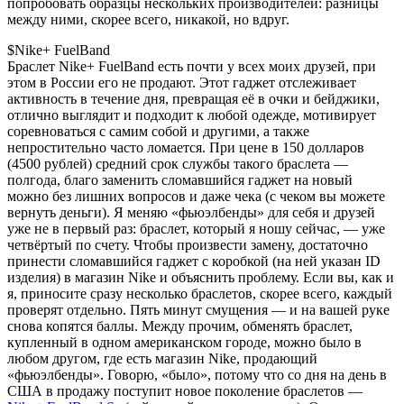
попробовать образцы нескольких производителей: разницы
между ними, скорее всего, никакой, но вдруг.
$Nike+ FuelBand
Браслет Nike+ FuelBand есть почти у всех моих друзей, при
этом в России его не продают. Этот гаджет отслеживает
активность в течение дня, превращая её в очки и бейджики,
отлично выглядит и подходит к любой одежде, мотивирует
соревноваться с самим собой и другими, а также
непростительно часто ломается. При цене в 150 долларов
(4500 рублей) средний срок службы такого браслета —
полгода, благо заменить сломавшийся гаджет на новый
можно без лишних вопросов и даже чека (с чеком вы можете
вернуть деньги). Я меняю «фьюэлбенды» для себя и друзей
уже не в первый раз: браслет, который я ношу сейчас, — уже
четвёртый по счету. Чтобы произвести замену, достаточно
принести сломавшийся гаджет с коробкой (на ней указан ID
изделия) в магазин Nike и объяснить проблему. Если вы, как и
я, приносите сразу несколько браслетов, скорее всего, каждый
проверят отдельно. Пять минут смущения — и на вашей руке
снова копятся баллы. Между прочим, обменять браслет,
купленный в одном американском городе, можно было в
любом другом, где есть магазин Nike, продающий
«фьюэлбенды». Говорю, «было», потому что со дня на день в
США в продажу поступит новое поколение браслетов —