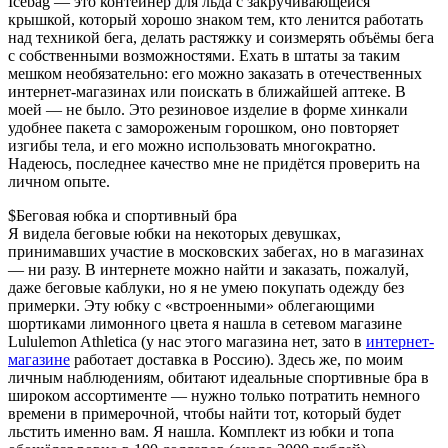
Icebag — это контейнер для льда с закручивающейся
крышкой, который хорошо знаком тем, кто ленится работать
над техникой бега, делать растяжку и соизмерять объёмы бега
с собственными возможностями. Ехать в штаты за таким
мешком необязательно: его можно заказать в отечественных
интернет-магазинах или поискать в ближайшей аптеке. В
моей — не было. Это резиновое изделие в форме хинкали
удобнее пакета с замороженым горошком, оно повторяет
изгибы тела, и его можно использовать многократно.
Надеюсь, последнее качество мне не придётся проверить на
личном опыте.
$Беговая юбка и спортивный бра
Я видела беговые юбки на некоторых девушках,
принимавших участие в московских забегах, но в магазинах
— ни разу. В интернете можно найти и заказать, пожалуй,
даже беговые каблуки, но я не умею покупать одежду без
примерки. Эту юбку с «встроенными» облегающими
шортиками лимонного цвета я нашла в сетевом магазине
Lululemon Athletica (у нас этого магазина нет, зато в
интернет-
магазине
работает доставка в Россию). Здесь же, по моим
личным наблюдениям, обитают идеальные спортивные бра в
широком ассортименте — нужно только потратить немного
времени в примерочной, чтобы найти тот, который будет
льстить именно вам. Я нашла. Комплект из юбки и топа