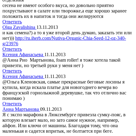
сесена не имеют особого вкуса, но довольно приятно
похрустывают в салате или творожке,а еще хорошо заранее
положить их в напиток и тогда они желируются
Ответить
Olga Zavalishina
13.11.2013
и как семена?) а то я уже второй день думаю, заказать эти или
нет)))
http://ru.iherb.com/Nutiva-Organic-Chia-Seed-12-oz-340-
g/23976
Ответить
Ксения Афанасьева
11.11.2013
@Анна Рио Мартынова, foam roller! я тоже хотела такой
привезти, но третьей руки у меня нет )
Ответить
Ксения Афанасьева
11.11.2013
@Ольга Кленовская, самые прекрасные беговые лосины я
купила, когда искала платье для новогоднего вечера во
французской горнолыжной деревушке, так что отлично вас
понимаю )
Ответить
Анна Мартынова
09.11.2013
Я с экспо марафона в Люксембурге привезла сумку-пояс, в
которую влезает мало, но зато самое нужное, например,
айфон. Или ключи от машины. Благодаря тому, что она
маленькая и садится впритык, не болтается при беге.