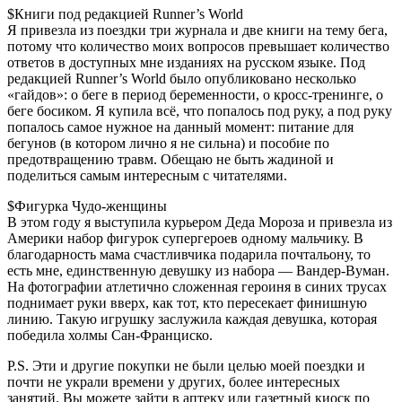
$Книги под редакцией Runner’s World
Я привезла из поездки три журнала и две книги на тему бега,
потому что количество моих вопросов превышает количество
ответов в доступных мне изданиях на русском языке. Под
редакцией Runner’s World было опубликовано несколько
«гайдов»: о беге в период беременности, о кросс-тренинге, о
беге босиком. Я купила всё, что попалось под руку, а под руку
попалось самое нужное на данный момент: питание для
бегунов (в котором лично я не сильна) и пособие по
предотвращению травм. Обещаю не быть жадиной и
поделиться самым интересным с читателями.
$Фигурка Чудо-женщины
В этом году я выступила курьером Деда Мороза и привезла из
Америки набор фигурок супергероев одному мальчику. В
благодарность мама счастливчика подарила почтальону, то
есть мне, единственную девушку из набора — Вандер-Вуман.
На фотографии атлетично сложенная героиня в синих трусах
поднимает руки вверх, как тот, кто пересекает финишную
линию. Такую игрушку заслужила каждая девушка, которая
победила холмы Сан-Франциско.
P.S. Эти и другие покупки не были целью моей поездки и
почти не украли времени у других, более интересных
занятий. Вы можете зайти в аптеку или газетный киоск по