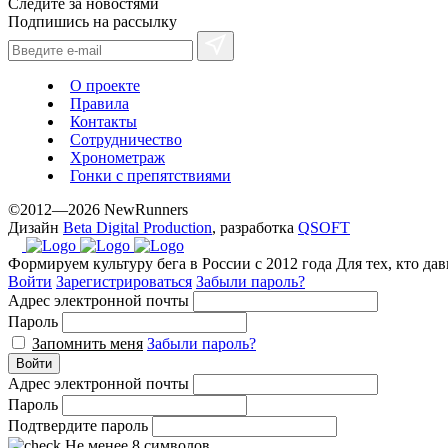
Следите за новостями
Подпишись на рассылку
О проекте
Правила
Контакты
Сотрудничество
Хронометраж
Гонки с препятствиями
©2012—2026 NewRunners
Дизайн
Beta Digital Production
, разработка
QSOFT
Формируем культуру бега в России с 2012 года
Для тех, кто да
Войти
Зарегистрироваться
Забыли пароль?
Адрес электронной почты
Пароль
Запомнить меня
Забыли пароль?
Войти
Адрес электронной почты
Пароль
Подтвердите пароль
Не менее 8 символов