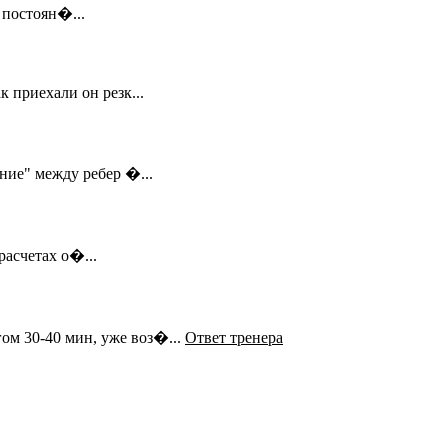
 постоян�...
к приехали он резк...
ние" между ребер �...
расчетах о�...
ом 30-40 мин, уже воз�...
Ответ тренера