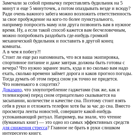
Замечали за собой привычку переставлять будильник на 5
минут и еще 5 минуточек, а потом опаздывать везде и всюду?
Ради очень важного забега можно возложить ответственность
за свое пробуждение на кого-то более пунктуального,
например попросить маму или друга позвонить вам в нужное
время. Ну, а если такой способ кажется вам бесчеловечным,
можно попробовать раздобыть где-нибудь громкий
механический будильник и поставить в другой конец
комнаты.
А в чем я побегу?!
Стоит ли еще раз напоминать, что вся ваша экипировка,
спортивное питание и даже завтрак должны быть готовы с
вечера? Что нужно заранее знать, куда и во сколько вам надо
ехать, сколько времени займет дорога и каков прогноз погоды.
Тогда думать об этом перед сном уж точно не придется.
Что новенького в соцсетях?
Доказано
, что злоупотребление гаджетами (так же, как и
телевизором) перед сном отрицательно сказывается на
засыпании, количестве и качестве сна. Поэтому стоит взять
себя в руки и отложить телефон хотя бы за час до сна. Вместо
просмотра ленты новостей, совершите какой-нибудь
успокаивающий ритуал. Например, вы знали, что чтение
(бумажных книг) — это одно из самых эффективных средств
для снижения стресса
? Главное не брать в руки слишком
интересную книгу.