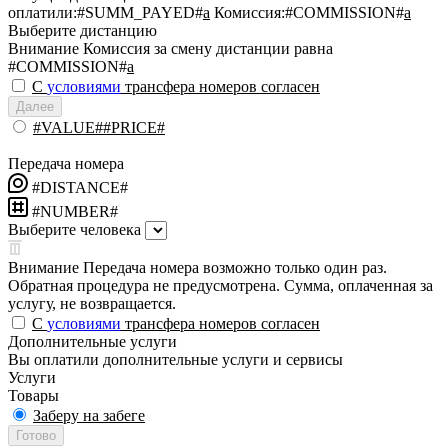
оплатили:
#SUMM_PAYED#
a
Комиссия:
#COMMISSION#
a
Выберите дистанцию
Внимание
Комиссия за смену дистанции равна
#COMMISSION#
a
С
условиями
трансфера номеров согласен
Далее
#VALUE##PRICE#
Передача номера
#DISTANCE#
#NUMBER#
Выберите человека
Внимание
Передача номера возможно только один раз.
Обратная процедура не предусмотрена. Сумма, оплаченная за
услугу, не возвращается.
С
условиями
трансфера номеров согласен
Дополнительные услуги
Вы оплатили дополнительные услуги и сервисы
Услуги
Товары
Заберу на забеге
Готово