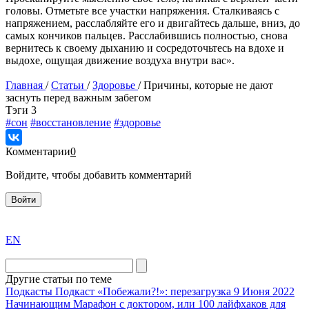
головы. Отметьте все участки напряжения. Сталкиваясь с
напряжением, расслабляйте его и двигайтесь дальше, вниз, до
самых кончиков пальцев. Расслабившись полностью, снова
вернитесь к своему дыханию и сосредоточьтесь на вдохе и
выдохе, ощущая движение воздуха внутри вас».
Главная
/
Статьи
/
Здоровье
/
Причины, которые не дают
заснуть перед важным забегом
Tэги
3
#сон
#восстановление
#здоровье
Комментарии
0
Войдите, чтобы добавить комментарий
Войти
exact
EN
the
division
agent
Другие статьи по теме
watch
Подкасты
Подкаст «Побежали?!»: перезагрузка
9 Июня 2022
replica
Начинающим
Марафон с доктором, или 100 лайфхаков для