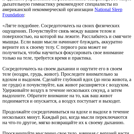
дыхательную гимнастику рекомендуют специалисты из
американской некоммерческой организации
National Sleep
Foundation
:
«Лягте поудобнее. Сосредоточьтесь на своих физических
ощущениях. Почувствуйте связь между вашим телом и
поверхностью, на которой вы лежите. Расслабьтесь и смягчите
мышцы. Если ваши мысли начинают блуждать, аккуратно
верните их к своему телу. С первого раза может не
получиться, чтобы научиться фокусировать свое внимание
только на теле, требуется время и практика.
Сосредоточьтесь на своем дыхании и ощутите его в своем
теле (ноздри, грудь, живот). Проследите внимательно за
вдохом и выдохом. Сделайте глубокий вдох (до низа живота, а
не груди) и почувствуйте, как живот расширяется с воздухом.
Удерживайте воздух в течение нескольких секунд, а затем
выдохните. Обратите внимание на то, как ваш живот
поднимается и опускается, а воздух поступает и выходит.
Продолжайте сосредотачиваться на вдохе и выдохе в течение
нескольких минут. Каждый раз, когда мысли переключаются
на что-то другое, мягко возвращайте их к своему дыханию.
Просканируйте мысленно свое тело, начиная с верхней части