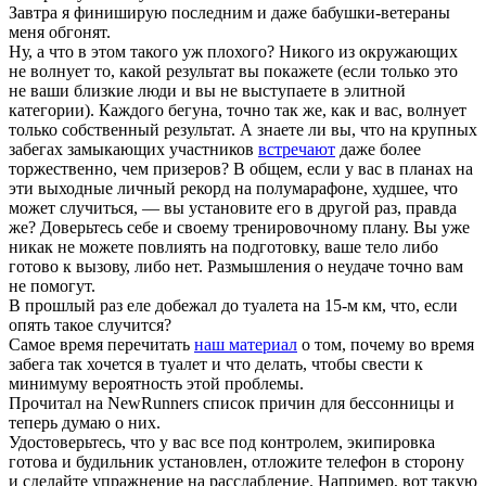
Завтра я финиширую последним и даже бабушки-ветераны
меня обгонят.
Ну, а что в этом такого уж плохого? Никого из окружающих
не волнует то, какой результат вы покажете (если только это
не ваши близкие люди и вы не выступаете в элитной
категории). Каждого бегуна, точно так же, как и вас, волнует
только собственный результат. А знаете ли вы, что на крупных
забегах замыкающих участников
встречают
даже более
торжественно, чем призеров? В общем, если у вас в планах на
эти выходные личный рекорд на полумарафоне, худшее, что
может случиться, — вы установите его в другой раз, правда
же? Доверьтесь себе и своему тренировочному плану. Вы уже
никак не можете повлиять на подготовку, ваше тело либо
готово к вызову, либо нет. Размышления о неудаче точно вам
не помогут.
В прошлый раз еле добежал до туалета на 15-м км, что, если
опять такое случится?
Самое время перечитать
наш материал
о том, почему во время
забега так хочется в туалет и что делать, чтобы свести к
минимуму вероятность этой проблемы.
Прочитал на NewRunners список причин для бессонницы и
теперь думаю о них.
Удостоверьтесь, что у вас все под контролем, экипировка
готова и будильник установлен, отложите телефон в сторону
и сделайте упражнение на расслабление. Например, вот такую