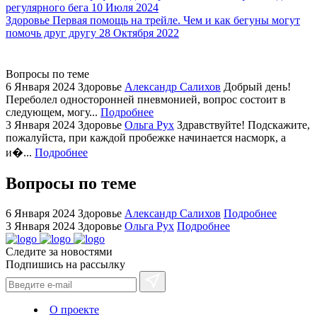
регулярного бега
10 Июля 2024
showcases
Здоровье
Первая помощь на трейле. Чем и как бегуны могут
substantial
помочь друг другу
28 Октября 2022
areas.
swiss
replica
Вопросы по теме
bvlgari
6 Января 2024
Здоровье
Александр Салихов
Добрый день!
Переболел односторонней пневмонией, вопрос состоит в
watches
следующем, могу...
Подробнее
+maserati
3 Января 2024
Здоровье
Ольга Рух
Здравствуйте! Подскажите,
online
пожалуйста, при каждой пробежке начинается насморк, а
for
и�...
Подробнее
cheap
sale.
Вопросы по теме
https://ylfactoryrolex.com/
hilarity
6 Января 2024
Здоровье
Александр Салихов
Подробнее
exceptional
3 Января 2024
Здоровье
Ольга Рух
Подробнее
method.
Следите за новостями
www.yvessaintlaurent.to
Подпишись на рассылку
with
the
best
О проекте