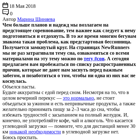
18 Мая 2018
0
Автор
Марина Шиняева
Чем больше планов и надежд мы возлагаем на
предстоящее соревнование, тем важнее как следует к нему
подготовиться и отдохнуть. В то же время многим бегунам
знакома такая проблема, как предстартовая бессонница.
Получается замкнутый круг. На страницах NewRunners
мы не раз затрагивали тему сна, ознакомиться со всеми
материалами на эту тему можно по
тегу #сон
. А сегодня
предлагаем вам пробежаться по списку распространенных
причин, которые не дают нам заснуть перед важным
забегом, и позаботиться о том, чтобы ни одна из них вас не
коснулась.
Объелся пасты.
Будьте аккуратны с едой перед сном. Несмотря на то, что в
целом вечерний перекус —
это нормально
, не стоит
объедаться за ужином и есть непривычные продукты, а также
желательно принимать пищу за 2–3 часа до сна, чтобы
избежать трудностей с засыпанием на полный желудок. И,
конечно, не употребляйте кофе, чай и алкоголь. Что касается
углеводной загрузки — помните, что для дистанций менее 30
км
никакой необходимости
в углеводной загрузке нет.
Боюсь проспать.