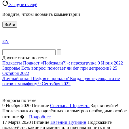
Загрузить ещё
Войдите, чтобы добавить комментарий
Войти
exact
EN
the
division
agent
Другие статьи по теме
watch
Подкасты
Подкаст «Побежали?!»: перезагрузка
9 Июня 2022
replica
Здоровье
Есть вопрос: помогает ли бег при депрессии?
25
Октября 2022
showcases
Личный опыт
Шеф, все пропало? Когда чувствуешь, что не
substantial
готов к марафону
9 Сентября 2022
areas.
swiss
replica
Вопросы по теме
bvlgari
9 Ноября 2020
Питание
Светлана Шеремета
Здравствуйте!
После скольких преодолённых километров необходимо особое
watches
питание �...
Подробнее
+maserati
17 Марта 2020
Питание
Евгений Путилин
Подскажите
online
пожалуйста, какие витамины или препараты пить при