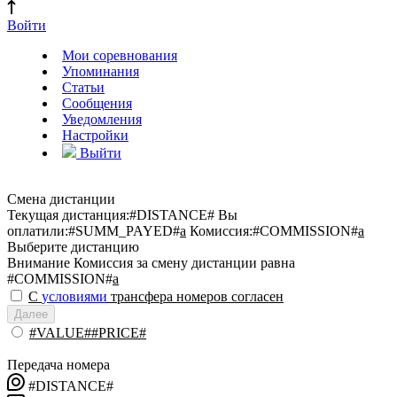
Войти
Мои соревнования
Упоминания
Статьи
Сообщения
Уведомления
Настройки
Выйти
Смена дистанции
Текущая дистанция:
#DISTANCE#
Вы
оплатили:
#SUMM_PAYED#
a
Комиссия:
#COMMISSION#
a
Выберите дистанцию
Внимание
Комиссия за смену дистанции равна
#COMMISSION#
a
С
условиями
трансфера номеров согласен
Далее
#VALUE##PRICE#
Передача номера
#DISTANCE#