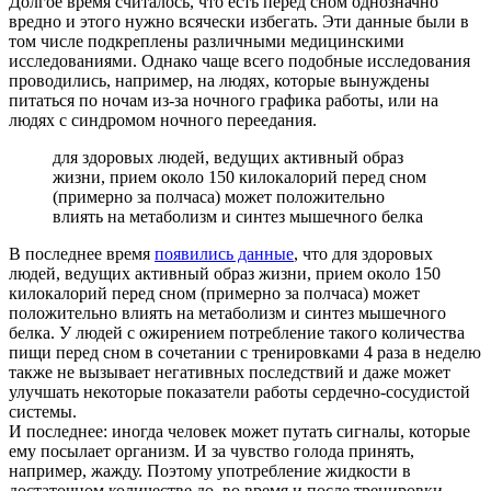
Долгое время считалось, что есть перед сном однозначно
вредно и этого нужно всячески избегать. Эти данные были в
том числе подкреплены различными медицинскими
исследованиями. Однако чаще всего подобные исследования
проводились, например, на людях, которые вынуждены
питаться по ночам из-за ночного графика работы, или на
людях с синдромом ночного переедания.
для здоровых людей, ведущих активный образ
жизни, прием около 150 килокалорий перед сном
(примерно за полчаса) может положительно
влиять на метаболизм и синтез мышечного белка
В последнее время
появились данные
, что для здоровых
людей, ведущих активный образ жизни, прием около 150
килокалорий перед сном (примерно за полчаса) может
положительно влиять на метаболизм и синтез мышечного
белка. У людей с ожирением потребление такого количества
пищи перед сном в сочетании с тренировками 4 раза в неделю
также не вызывает негативных последствий и даже может
улучшать некоторые показатели работы сердечно-сосудистой
системы.
И последнее: иногда человек может путать сигналы, которые
ему посылает организм. И за чувство голода принять,
например, жажду. Поэтому употребление жидкости в
достаточном количестве до, во время и после тренировки