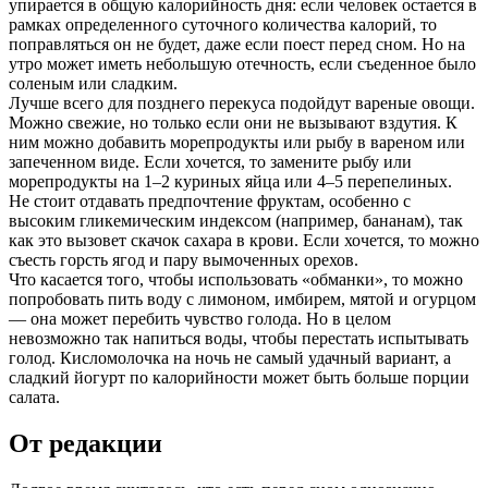
упирается в общую калорийность дня: если человек остается в
рамках определенного суточного количества калорий, то
поправляться он не будет, даже если поест перед сном. Но на
утро может иметь небольшую отечность, если съеденное было
соленым или сладким.
Лучше всего для позднего перекуса подойдут вареные овощи.
Можно свежие, но только если они не вызывают вздутия. К
ним можно добавить морепродукты или рыбу в вареном или
запеченном виде. Если хочется, то замените рыбу или
морепродукты на 1–2 куриных яйца или 4–5 перепелиных.
Не стоит отдавать предпочтение фруктам, особенно с
высоким гликемическим индексом (например, бананам), так
как это вызовет скачок сахара в крови. Если хочется, то можно
съесть горсть ягод и пару вымоченных орехов.
Что касается того, чтобы использовать «обманки», то можно
попробовать пить воду с лимоном, имбирем, мятой и огурцом
— она может перебить чувство голода. Но в целом
невозможно так напиться воды, чтобы перестать испытывать
голод. Кисломолочка на ночь не самый удачный вариант, а
сладкий йогурт по калорийности может быть больше порции
салата.
От редакции