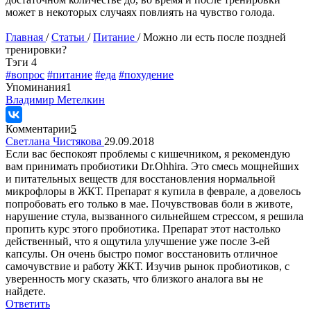
может в некоторых случаях повлиять на чувство голода.
Главная
/
Статьи
/
Питание
/
Можно ли есть после поздней
тренировки?
Tэги
4
#вопрос
#питание
#еда
#похудение
Упоминания
1
Владимир Метелкин
Комментарии
5
Светлана Чистякова
29.09.2018
Если вас беспокоят проблемы с кишечником, я рекомендую
вам принимать пробиотики Dr.Ohhira. Это смесь мощнейших
и питательных веществ для восстановления нормальной
микрофлоры в ЖКТ. Препарат я купила в феврале, а довелось
попробовать его только в мае. Почувствовав боли в животе,
нарушение стула, вызванного сильнейшем стрессом, я решила
пропить курс этого пробиотика. Препарат этот настолько
действенный, что я ощутила улучшение уже после 3-ей
капсулы. Он очень быстро помог восстановить отличное
самочувствие и работу ЖКТ. Изучив рынок пробиотиков, с
уверенность могу сказать, что близкого аналога вы не
найдете.
Ответить