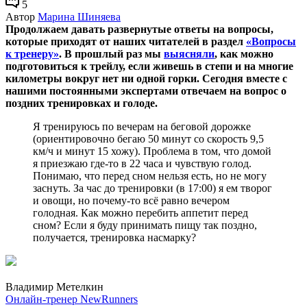
5
Автор
Марина Шиняева
Продолжаем давать развернутые ответы на вопросы,
которые приходят от наших читателей в раздел
«Вопросы
к тренеру»
. В прошлый раз мы
выясняли
, как можно
подготовиться к трейлу, если живешь в степи и на многие
километры вокруг нет ни одной горки. Сегодня вместе с
нашими постоянными экспертами отвечаем на вопрос о
поздних тренировках и голоде.
Я тренируюсь по вечерам на беговой дорожке
(ориентировочно бегаю 50 минут со скорость 9,5
км/ч и минут 15 хожу). Проблема в том, что домой
я приезжаю где-то в 22 часа и чувствую голод.
Понимаю, что перед сном нельзя есть, но не могу
заснуть. За час до тренировки (в 17:00) я ем творог
и овощи, но почему-то всё равно вечером
голодная. Как можно перебить аппетит перед
сном? Если я буду принимать пищу так поздно,
получается, тренировка насмарку?
Владимир Метелкин
Онлайн-тренер NewRunners