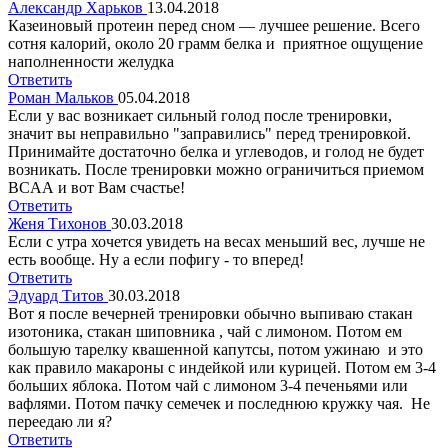
Александр Харьков
13.04.2018
Казеиновый протеин перед сном — лучшее решение. Всего
сотня калорий, около 20 грамм белка и приятное ощущение
наполненности желудка
Ответить
Роман Мальков
05.04.2018
Если у вас возникает сильный голод после тренировки,
значит вы неправильно "заправились" перед тренировкой.
Принимайте достаточно белка и углеводов, и голод не будет
возникать. После тренировки можно ограничиться приемом
BCAА и вот Вам счастье!
Ответить
Женя Тихонов
30.03.2018
Если с утра хочется увидеть на весах меньший вес, лучше не
есть вообще. Ну а если пофигу - то вперед!
Ответить
Эдуард Титов
30.03.2018
Вот я после вечерней тренировки обычно выпиваю стакан
изотоника, стакан шиповника , чай с лимоном. Потом ем
большую тарелку квашенной капутсы, потом ужинаю и это
как правило макароны с индейкой или курицей. Потом ем 3-4
больших яблока. Потом чай с лимоном 3-4 печеньями или
вафлями. Потом пачку семечек и последнюю кружку чая. Не
переедаю ли я?
Ответить