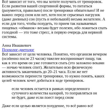
Всё зависит от того, что вы хотите получить от тренировок.
Если развития вашей спортивной формы, то питаться
(разумеется, правильно) после тренировки обязательно! И не
важно: перед сном или нет, хотя после серьезных нагрузок
(даже дневных) сон (пусть и небольшой) весьма желателен. А
если для того, чтобы похудеть, то прием так называемых
пищевых «обманок» весьма будет полезен, ибо ложиться спать
голодной — это тоже стресс, в первую очередь для нервной
системы.
Анна Ивашкевич
Психолог-диетолог
Всё зависит от цели человека. Понятно, что организм вечером
(особенно после 23 часов) тяжелее воспринимает пищу, так
как в это время он уже готовится спать (это заложено веками
— ночью человек спит). Желательно всю физическую
активность заканчивать до 20–21 часа. Если же нет
возможности перенести тренировки, то нужно понять, каких
целей человек хочет добиться в ходе тренировок.
если человек остается в рамках определенного
суточного количества калорий, то поправляться он
не будет, даже если поест перед сном
Даже если целью является похудение, то всё равно всё