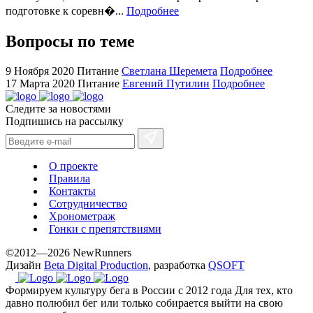
for
подготовке к соревн�...
Подробнее
cheap
sale.
Вопросы по теме
https://ylfactoryrolex.com/
hilarity
9 Ноября 2020
Питание
Светлана Шеремета
Подробнее
exceptional
17 Марта 2020
Питание
Евгений Путилин
Подробнее
method.
Следите за новостями
www.yvessaintlaurent.to
Подпишись на рассылку
with
the
best
О проекте
prices.
Правила
Контакты
Сотрудничество
Хронометраж
Гонки с препятствиями
©2012—2026 NewRunners
Дизайн
Beta Digital Production
, разработка
QSOFT
Формируем культуру бега в России с 2012 года
Для тех, кто
давно полюбил бег или только собирается выйти на свою