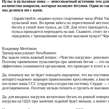
Пульс и пульсовые зоны — неиссякаемый источник тем для р
количество вопросов, которые волнуют бегунов. Один из т
мы делимся им с вами.
«Здравствуйте, недавно купил спортивные часы (Polar Van
пульсовой зоне. Во время забега по пересеченной местно
бегать в синей зоне пульса, до 128. Для этого приходитс
пульса приходится переходить на шаг. Скажите, стоит ли 
чередовать с тренировками на более высоком пульсе? Чере
Владимир Метёлкин
Тренер-консультант NewRunners
Вы задали очень важный вопрос. «Чувство нагрузки» довольно 
Поэтому применение пульсометра при занятиях бегом — это на
эффективно усваиваются организмом, что приводит в итоге к о
Да, поначалу вас не будет покидать ощущение, что вы постоян
аппарат) надежно защищен правильными кроссовками, а ваш 
послужит ваша ССС (сердечно-сосудистая система). Сердце — 
долговременное. Поэтому нельзя спешить и грузить ее высок
Да, для вводных нагрузок желательно бегать по ровной поверхн
нагрузка на ОДА при занятиях ходьбой будет меньше, а значит 