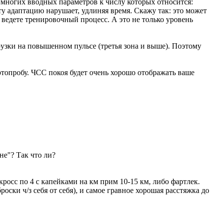
т многих вводных параметров к числу которых относится:
у адаптацию нарушает, удлиняя время. Скажу так: это может
ы ведете тренировочный процесс. А это не только уровень
узки на повышенном пульсе (третья зона и выше). Поэтому
топробу. ЧСС покоя будет очень хорошо отображать ваше
не"? Так что ли?
кросс по 4 с капейками на км прим 10-15 км, либо фартлек.
ски ч/з себя от себя), и самое гравное хорошая расстяжка до