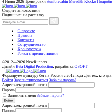
4 Июня 2026
Тренировки
stunforecabin Meredith Klocko
Подробн
cheap
sale.
Следите за новостями
https://ylfactoryrolex.com/
Подпишись на рассылку
hilarity
exceptional
method.
О проекте
Правила
www.yvessaintlaurent.to
Контакты
with
Сотрудничество
the
Хронометраж
best
Гонки с препятствиями
prices.
©2012—2026 NewRunners
Дизайн
Beta Digital Production
, разработка
QSOFT
Формируем культуру бега в России с 2012 года
Для тех, кто да
Войти
Зарегистрироваться
Забыли пароль?
Адрес электронной почты
Пароль
Запомнить меня
Забыли пароль?
Войти
Адрес электронной почты
Пароль