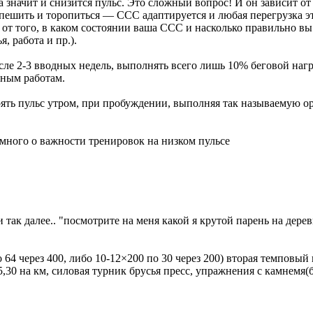
а значит и снизится пульс. Это сложный вопрос! И он зависит о
пешить и торопиться — ССС адаптируется и любая перегрузка эт
ит от того, в каком состоянии ваша ССС и насколько правильно в
, работа и пр.).
е 2-3 вводных недель, выполнять всего лишь 10% беговой нагр
тным работам.
ять пульс утром, при пробуждении, выполняя так называемую ор
много о важности тренировок на низком пульсе
так далее.. "посмотрите на меня какой я крутой парень на дерев
64 через 400, либо 10-12×200 по 30 через 200) вторая темповый 
0 на км, силовая турник брусья пресс, упражнения с камнемя(бро