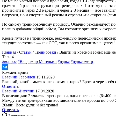
Не менее частый вопрос и про время, когда ССС адаптируется, 
грамотный расчет нагрузки при тренировках. Поэтому нельзя с
произойти и через 2-3 недели, и через 2-3 месяца — всё завис
нагрузки, но и спортивный режим и стрессы «на стороне» (семья
По самому тренировочному процессу. Обычно рекомендуют посл
плавно добавляя общий объем, Вы готовите организм к скорос
Кроме пульса на тренировке, рекомендую периодически провер
текущее состояние — как ССС, так и всего организма в целом!
Главная
/
Статьи
/
Тренировки
/
Выйти из красной зоны: еще не
Tэги
4
#вопрос
#Владимир Метелкин
#пульс
#пульсометр
Комментарии
2
Евгений Гаврилов
15.11.2020
Евгений, какой смысл вашего комментария? Броски через себя и 
Ответить
Евгений Интяпин
17.04.2020
В неделю даю 2 тяжелые тренеровки, одна интервалы (6×400 по 
Между этими тренеровками востановительные кроссы по 5,00-5,3
20мин. Всем удачи и без травм!
Ответить
Загрузить ещё