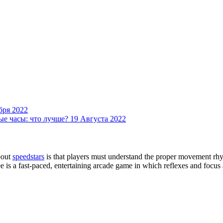
бря 2022
ые часы: что лучше?
19 Августа 2022
bout
speedstars
is that players must understand the proper movement rhyt
e is a fast-paced, entertaining arcade game in which reflexes and focus