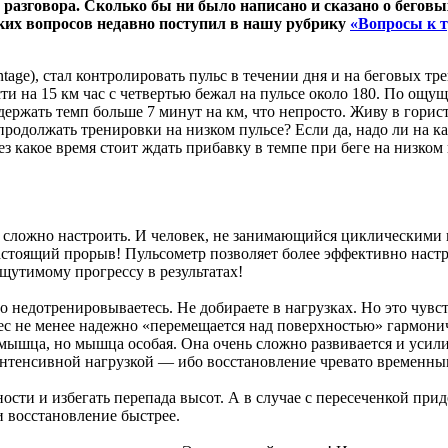
азговора. Сколько бы ни было написано и сказано о беговых
аких вопросов недавно поступил в нашу рубрику
«Вопросы к т
tage), стал контролировать пульс в течении дня и на беговых тр
сти на 15 км час с четвертью бежал на пульсе около 180. По ощу
я держать темп больше 7 минут на км, что непросто. Живу в горис
продолжать тренировки на низком пульсе? Если да, надо ли на к
з какое время стоит ждать прибавку в темпе при беге на низком
сложно настроить. И человек, не занимающийся циклическими ви
стоящий прорыв! Пульсометр позволяет более эффективно настро
щутимому прогрессу в результатах!
но недотренировываетесь. Не добираете в нагрузках. Но это чу
вес не менее надежно «перемещается над поверхностью» гармо
мышца, но мышца особая. Она очень сложно развивается и усили
оинтенсивной нагрузкой — ибо восстановление чревато временн
ости и избегать перепада высот. А в случае с пересеченкой прид
и восстановление быстрее.