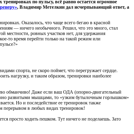
 тренировках по пульсу, всё равно остается огромное
ренеру»
, Владимир Метелкин дал исчерпывающий ответ, а
енировках. Оказалось, что чаще всего бегаю в красной
щениям — ничего необычного. Решил, что это много, стал
той местности, ровных участков нет, для удержания
акое-то время перейти только на такой режим или
 пульсе?»
дами спорта, не скоро поймет, что перегружает сердце.
ить нагрузку, и таким образом, тренировки наиболее
вство обманчиво! Даже если ваш ОДА (опорно-двигательный
нично развитыми мышцами, то «узким бутылочным горлышком»
вается. Но и последействие ее тренировок также
ым перерывом в любых видах тренировок!
ется просто ходить пешком. Тут ничего не поделаешь. Зато