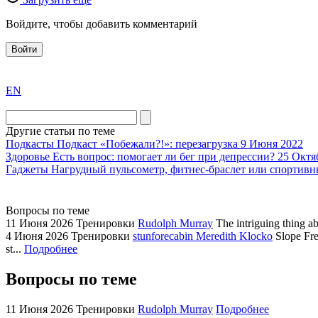
Войдите, чтобы добавить комментарий
Войти
exact
EN
the
division
agent
Другие статьи по теме
watch
Подкасты
Подкаст «Побежали?!»: перезагрузка
9 Июня 2022
replica
Здоровье
Есть вопрос: помогает ли бег при депрессии?
25 Октя
Гаджеты
Нагрудный пульсометр, фитнес-браслет или спортивн
showcases
substantial
areas.
Вопросы по теме
swiss
11 Июня 2026
Тренировки
Rudolph Murray
The intriguing thing a
replica
4 Июня 2026
Тренировки
stunforecabin Meredith Klocko
Slope Fre
bvlgari
st...
Подробнее
watches
Вопросы по теме
+maserati
online
11 Июня 2026
Тренировки
Rudolph Murray
Подробнее
for