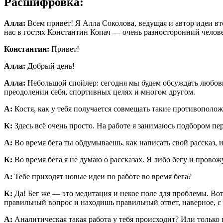
Расшифровка:
Алла:
Всем привет! Я Алла Соколова, ведущая и автор идеи вт
нас в гостях Константин Копач — очень разносторонний челове
Константин:
Привет!
Алла:
Добрый день!
Алла:
Небольшой спойлер: сегодня мы будем обсуждать любовь.
преодолении себя, спортивных целях и многом другом.
А:
Костя, как у тебя получается совмещать такие противополож
К:
Здесь всё очень просто. На работе я занимаюсь подбором пер
А:
Во время бега ты обдумываешь, как написать свой рассказ,
К:
Во время бега я не думаю о рассказах. Я либо бегу и прово
А:
Тебе приходят новые идеи по работе во время бега?
К:
Да! Бег же — это медитация и некое поле для проблемы. Вот 
правильный вопрос и находишь правильный ответ, наверное, с
А:
Аналитическая такая работа у тебя происходит? Или только