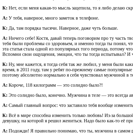
К:
Нет, если меня какая-то мысль зацепила, то я либо делаю ск
А:
У тебя, наверное, много заметок в телефоне.
К:
Да, там порядка тысячи. Наверное, даже чуть больше.
А:
Ничего себе! Костя, давай теперь поговорим про ту часть тво
тебя были проблемы со здоровьем, и именно тогда ты понял, чт
эта статья стала одной из популярных того периода, потому чт
Вспомни свои ощущения, эмоции, что ты тогда испытывал? И ч
К:
Ну, мне кажется, я тогда себя так же любил, у меня были каки
время, в 2011 году, там у ребят по-прежнему самые популярные
поэтому абсолютно нормально я себя чувствовал мужчиной в те
А:
Короче, 118 килограмм — это солидно было?!
К:
Это солидно было, конечно. Мужчина в теле — это всегда авт
А:
Самый главный вопрос: что заставило тебя вообще изменитьс
К:
Всё в мире способна изменить только любовь! Из-за большо
девушку, на которой я решил жениться. Надо было как-то её пр
А:
Подожди! Я правильно понимаю, что ты, мужчина в самом р