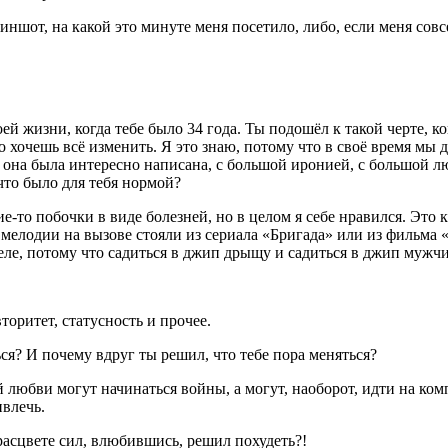
риншот, на какой это минуте меня посетило, либо, если меня сов
ей жизни, когда тебе было 34 года. Ты подошёл к такой черте, ког
о хочешь всё изменить. Я это знаю, потому что в своё время мы
о она была интересно написана, с большой иронией, с большой л
то было для тебя нормой?
е-то побочки в виде болезней, но в целом я себе нравился. Это ка
 мелодии на вызове стояли из сериала «Бригада» или из фильма 
ле, потому что садиться в джип дрыщу и садиться в джип мужчин
оритет, статусность и прочее.
я? И почему вдруг ты решил, что тебе пора меняться?
й любви могут начинаться войны, а могут, наоборот, идти на ко
ивлечь.
асцвете сил, влюбившись, решил похудеть?!