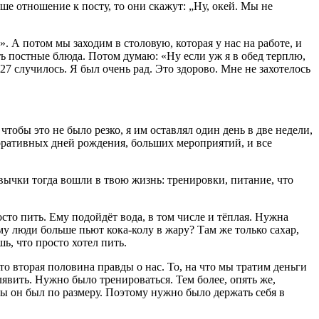
е отношение к посту, то они скажут: „Ну, окей. Мы не
й». А потом мы заходим в столовую, которая у нас на работе, и
ать постные блюда. Потом думаю: «Ну если уж я в обед терплю,
 27 случилось. Я был очень рад. Это здорово. Мне не захотелось
тобы это не было резко, я им оставлял один день в две недели,
рпоративных дней рождения, больших мероприятий, и все
вычки тогда вошли в твою жизнь: тренировки, питание, что
то пить. Ему подойдёт вода, в том числе и тёплая. Нужна
му люди больше пьют кока-колу в жару? Там же только сахар,
ь, что просто хотел пить.
то вторая половина правды о нас. То, на что мы тратим деньги
алявить. Нужно было тренироваться. Тем более, опять же,
ы он был по размеру. Поэтому нужно было держать себя в