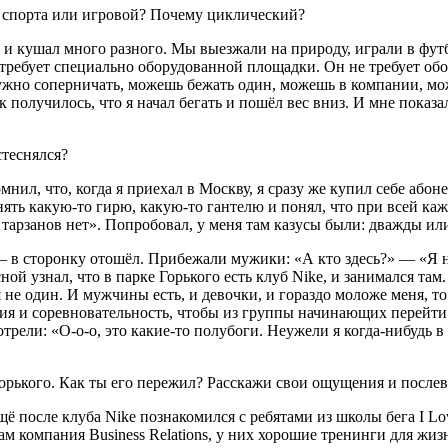
 спорта или игровой? Почему циклический?
и кушал много разного. Мы выезжали на природу, играли в футбо
 требует специально оборудованной площадки. Он не требует обо
ужно соперничать, можешь бежать один, можешь в компании, мож
к получилось, что я начал бегать и пошёл вес вниз. И мне показ
стеснялся?
ил, что, когда я приехал в Москву, я сразу же купил себе абоне
нять какую-то гирю, какую-то гантелю и понял, что при всей ка
х тарзанов нет». Попробовал, у меня там казусы были: дважды и
 — в сторонку отошёл. Прибежали мужики: «А кто здесь?» — «Я н
есной узнал, что в парке Горького есть клуб Nike, и занимался т
 не один. И мужчины есть, и девочки, и гораздо моложе меня, то 
ция и соревновательность, чтобы из группы начинающих перейти
трели: «О-о-о, это какие-то полубоги. Неужели я когда-нибудь в
орького. Как ты его пережил? Расскажи свои ощущения и послев
ещё после клуба Nike познакомился с ребятами из школы бега I 
ам компания Business Relations, у них хорошие тренинги для жи