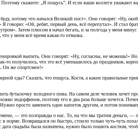
 Поэтому скажите: „Я пощусь‟. И если ваши коллеги уважают ваш
не буду, потому что начался Великий пост». Они говорят: «Ну, оке
» Я говорю: «Ой, ребят, первый день, всё перепутал». И стал бр
 утром». Затем плюсом я начал бегать, и за полгода у меня минус
что у меня всё время какая-то отмазка.
нировкой выпить. Они говорят: «Ну, согласны, не можешь!» Но ч
й как-то получилось, что это всё уменьшилось до праздников, ко
. Он же спортсмен!»
ирной еды? Сказать, что пощусь. Костя, а какие правильные при
ть бутылочку холодного пива. На самом деле человек хочет прос
ножко эндорфинов, поэтому его в два раза больше хочется. Поче
. Нужно просто заменить один напиток другим, и потом понимаеш
емени, — это полправды о нас. То, на что мы тратим деньги, — э
ес в норме. Возвращался он быстро, стоило только чуть-чуть пох
 дата свадьбы была назначена, нужно было пошить костюм, чтоб