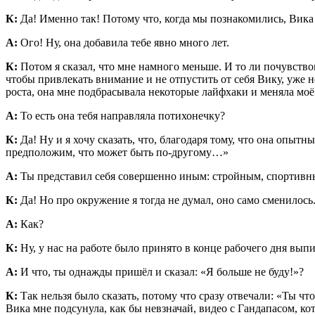
К:
Да! Именно так! Потому что, когда мы познакомились, Вика
А:
Ого! Ну, она добавила тебе явно много лет.
К:
Потом я сказал, что мне намного меньше. И то ли почувствов
чтобы привлекать внимание и не отпустить от себя Вику, уже н
роста, она мне подбрасывала некоторые лайфхаки и меняла моё 
А:
То есть она тебя направляла потихонечку?
К:
Да! Ну и я хочу сказать, что, благодаря тому, что она опытн
предположим, что может быть по-другому…»
А:
Ты представил себя совершенно иным: стройным, спортивны
К:
Да! Но про окружение я тогда не думал, оно само сменилось
А:
Как?
К:
Ну, у нас на работе было принято в конце рабочего дня вып
А:
И что, ты однажды пришёл и сказал: «Я больше не буду!»?
К:
Так нельзя было сказать, потому что сразу отвечали: «Ты ч
Вика мне подсунула, как бы невзначай, видео с Гандапасом, кот