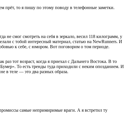
сем прёт, то я пишу по этому поводу в телефонные заметки.
да не смог смотреть на себя в зеркало, весил 118 килограмм, у
 делали с тобой интересный материал, статью на NewRunners. И
юбовью к себе, с юмором. Вот поговорим о том периоде.
к раз тот возраст, когда я приехал с Дальнего Востока. В то
«Бумер». То есть тренды туда приходили с неким опозданием. И
е в теле — это два разных образа.
мпромиссы самые непримиримые враги. А я встретил ту