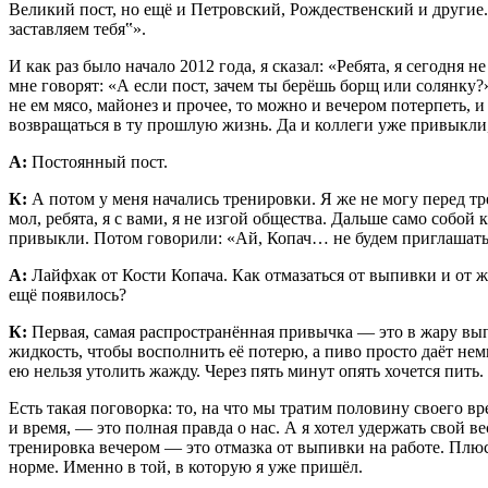
Великий пост, но ещё и Петровский, Рождественский и другие.
заставляем тебя‟».
И как раз было начало 2012 года, я сказал: «Ребята, я сегодня 
мне говорят: «А если пост, зачем ты берёшь борщ или солянку?
не ем мясо, майонез и прочее, то можно и вечером потерпеть, и
возвращаться в ту прошлую жизнь. Да и коллеги уже привыкли, 
А:
Постоянный пост.
К:
А потом у меня начались тренировки. Я же не могу перед тре
мол, ребята, я с вами, я не изгой общества. Дальше само собо
привыкли. Потом говорили: «Ай, Копач… не будем приглашать
А:
Лайфхак от Кости Копача. Как отмазаться от выпивки и от ж
ещё появилось?
К:
Первая, самая распространённая привычка — это в жару выпи
жидкость, чтобы восполнить её потерю, а пиво просто даёт нем
ею нельзя утолить жажду. Через пять минут опять хочется пить
Есть такая поговорка: то, на что мы тратим половину своего вр
и время, — это полная правда о нас. А я хотел удержать свой в
тренировка вечером — это отмазка от выпивки на работе. Плюс
норме. Именно в той, в которую я уже пришёл.