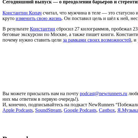
Сегодняшний выпуск — о преодолении барьеров и стереотипо
Константин Копач
считал, что мужчина в теле — это статусно 
круто
изменить свою жизнь
. Он поставил цель и шёл к ней, н
В результате
Константин
сбросил 27 килограммов, пробежал 23 
беговые экскурсии по Москве, а также пишет книги. Константин
почему нужно ставить цели
за рамками своих возможностей
, и
Вы можете присылать нам на почту
podcast@newrunners.ru
любы
них мы ответим в первую очередь!).
И, конечно, подписывайтесь на подкаст NewRunners “Побежал
Apple Podcasts
,
SoundStream
,
Google Podcasts
,
Castbox
,
Я.Музык