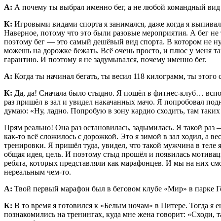
А:
А почему ты выбрал именно бег, а не любой командный вид
К:
Игровыми видами спорта я занимался, даже когда я выпивал 
Наверное, потому что это были разовые мероприятия. А бег не
поэтому бег — это самый дешёвый вид спорта. В котором не н
можешь на дорожке бежать. Всё очень просто, и плюс у меня та
гарантию. И поэтому я не задумывался, почему именно бег.
А:
Когда ты начинал бегать, ты весил 118 килограмм, ты этого 
К:
Да, да! Сначала было стыдно. Я пошёл в фитнес-клуб… вспомн
раз пришёл в зал и увидел накачанных мачо. Я попробовал под
думаю: «Ну, ладно. Попробую в зону кардио сходить, там таки
Прям реально! Она раз остановилась, задымилась. Я такой раз
как-то всё сложилось с дорожкой. Это я зимой в зал ходил, а в
тренировки. Я пришёл туда, увидел, что такой мужчина в теле я
общая идея, цель. И поэтому стыд прошёл и появилась мотива
ребята, которых представляли как марафонцев. И мы на них смо
нереальным чем-то.
А:
Твой первый марафон был в беговом клубе «Мир» в парке Г
К:
В то время я готовился к «Белым ночам» в Питере. Тогда я 
познакомились на тренингах, куда мне жена говорит: «Сходи, т