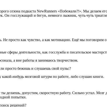
орого сезона подкаста NewRunners «Побежали?!». Мы делаем его
к. Он госслужащий и бегун, немного лыжник, чуть-чуть триатлет
 Не просто как чувство, а как мотивацию. Ещё мы поговорим о 
ные сферы деятельности, как госслужба и писательское мастерст
сонала, а вне работы я занимаюсь творчеством.
 или просто бежишь и слушаешь свой пульс?
жу какой-нибудь мозговой штурм по работе, либо слушаю книги.
ты делаешь, допустим, скоростную работу. Сильно устал. Мозг д
 одной попытки.
 поиск решений?