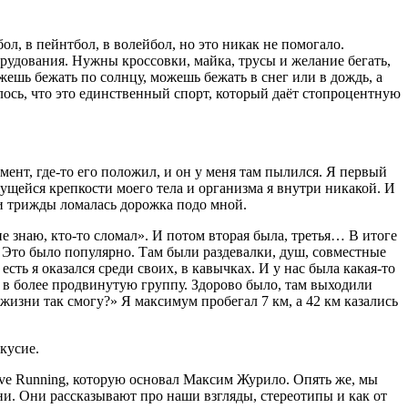
л, в пейнтбол, в волейбол, но это никак не помогало.
рудования. Нужны кроссовки, майка, трусы и желание бегать,
ешь бежать по солнцу, можешь бежать в снег или в дождь, а
алось, что это единственный спорт, который даёт стопроцентную
мент, где-то его положил, и он у меня там пылился. Я первый
жущейся крепкости моего тела и организма я внутри никакой. И
ли трижды ломалась дорожка подо мной.
е знаю, кто-то сломал». И потом вторая была, третья… В итоге
ам. Это было популярно. Там были раздевалки, душ, совместные
есть я оказался среди своих, в кавычках. И у нас была какая-то
 в более продвинутую группу. Здорово было, там выходили
 жизни так смогу?» Я максимум пробегал 7 км, а 42 км казались
кусие.
Love Running, которую основал Максим Журило. Опять же, мы
зни. Они рассказывают про наши взгляды, стереотипы и как от