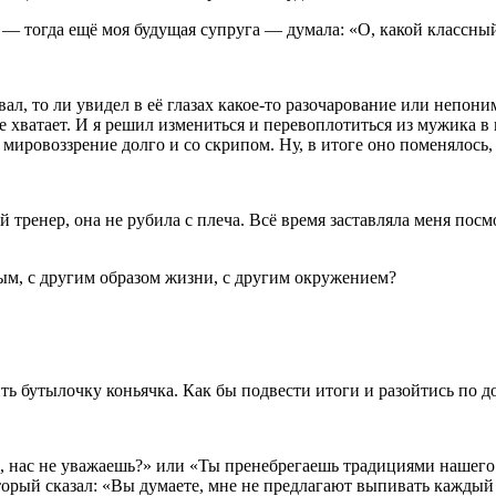
 — тогда ещё моя будущая супруга — думала: «О, какой классный
ал, то ли увидел в её глазах какое-то разочарование или непони
е хватает. И я решил измениться и перевоплотиться из мужика в
мировоззрение долго и со скрипом. Ну, в итоге оно поменялось, 
ый тренер, она не рубила с плеча. Всё время заставляла меня по
м, с другим образом жизни, с другим окружением?
.
ить бутылочку коньячка. Как бы подвести итоги и разойтись по д
то, нас не уважаешь?» или «Ты пренебрегаешь традициями нашего
орый сказал: «Вы думаете, мне не предлагают выпивать каждый ра