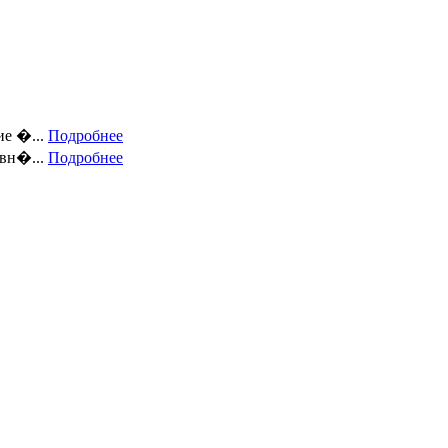
е �...
Подробнее
вн�...
Подробнее