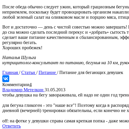
После обеда обычно следует ужин, который грациозным бегунья
неприемлем, поскольку будет провоцировать организм накаплив
любой зеленый салат на оливковом масле и порцию мяса, птиц
Вот и достаточно — день с чистой совестью можно завершать! Е
до сна можно сделать последний перекус и «добрать» сытость т
сделает ваше питание качественным и сбалансированным, эфф
регулярно бегать.
Хороших пробежек!
Наталья Шульга
нутрицитолог-консультант по питанию, бегунья на 10 км, рук
Главная
/
Статьи
/
Питание
/
Питание для бегающих девушек
Комментарии
4
Владимир Метелкин
31.05.2013
чтобы девушка на бегу завораживала, ей надо не один год трени
для бегуна гликоген - это "наше все"! Поэтому когда в распоря
дневной (вечерней) тренировки обязательны, если конечно не 
off: на фотке у девушки справа самая крепкая попка - даже можн
Ответить