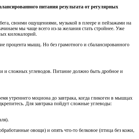
сбалансированного питания результата от регулярных
 бега, своими ощущениями, музыкой в плеере и пейзажами на
начинаем мы чаще всего из-за желания стать стройнее. Уже
нных килокалорий.
ние процента мышц. Но без грамотного и сбалансированного
ки и сложных углеводов. Питание должно быть дробное и
мя утреннего моциона до завтрака, когда гликоген в мышцах
дкрепитесь. Для завтрака пойдут сложные углеводы:
ля).
обработанные овощи) и опять что-то белковое (птица без кожи,