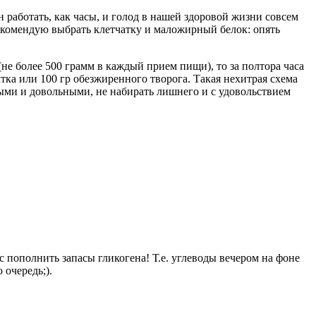
 работать, как часы, и голод в нашей здоровой жизни совсем
рекомендую выбрать клетчатку и маложирный белок: опять
не более 500 грамм в каждый прием пищи), то за полтора часа
тка или 100 гр обезжиренного творога. Такая нехитрая схема
ми и довольными, не набирать лишнего и с удовольствием
нс пополнить запасы гликогена! Т.е. углеводы вечером на фоне
очередь;).