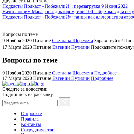
Другие статьи по теме
watch
Подкасты
Подкаст «Побежали?!»: перезагрузка
9 Июня 2022
replica
Начинающим
Марафон с доктором, или 100 лайфхаков для регу
Подкасты
Подкаст «Побежали?!»: танцы как альтернатива аэро
showcases
substantial
areas.
Вопросы по теме
swiss
9 Ноября 2020
Питание
Светлана Шеремета
Здравствуйте! Пос
replica
17 Марта 2020
Питание
Евгений Путилин
Подскажите пожалуйс
bvlgari
watches
Вопросы по теме
+maserati
online
9 Ноября 2020
Питание
Светлана Шеремета
Подробнее
for
17 Марта 2020
Питание
Евгений Путилин
Подробнее
cheap
Следите за новостями
sale.
Подпишись на рассылку
https://ylfactoryrolex.com/
hilarity
exceptional
О проекте
method.
Правила
www.yvessaintlaurent.to
Контакты
with
Сотрудничество