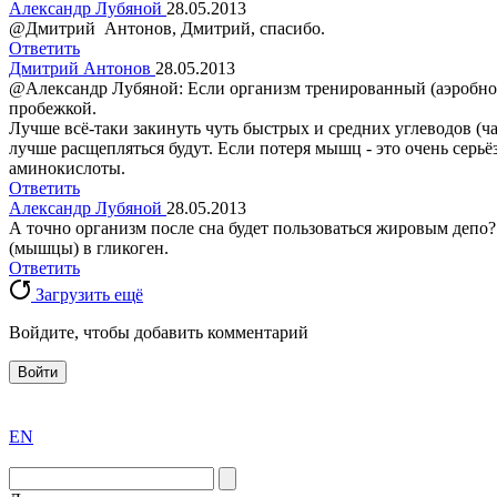
Александр Лубяной
28.05.2013
@Дмитрий Антонов, Дмитрий, спасибо.
Ответить
Дмитрий Антонов
28.05.2013
@Александр Лубяной: Если организм тренированный (аэробно т
пробежкой.
Лучше всё-таки закинуть чуть быстрых и средних углеводов (ч
лучше расщепляться будут. Если потеря мышц - это очень серь
аминокислоты.
Ответить
Александр Лубяной
28.05.2013
А точно организм после сна будет пользоваться жировым депо?
(мышцы) в гликоген.
Ответить
Загрузить ещё
Войдите, чтобы добавить комментарий
Войти
exact
EN
the
division
agent