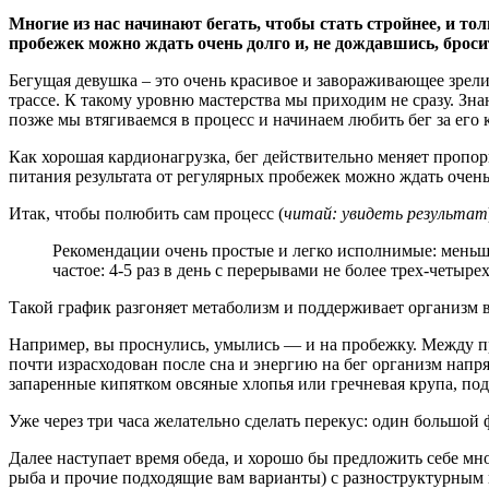
Многие из нас начинают бегать, чтобы стать стройнее, и то
пробежек можно ждать очень долго и, не дождавшись, броси
Бегущая девушка – это очень красивое и завораживающее зрели
трассе. К такому уровню мастерства мы приходим не сразу. Зна
позже мы втягиваемся в процесс и начинаем любить бег за его
Как хорошая кардионагрузка, бег действительно меняет пропо
питания результата от регулярных пробежек можно ждать очень
Итак, чтобы полюбить сам процесс (
читай: увидеть результат
Рекомендации очень простые и легко исполнимые: меньше
частое: 4-5 раз в день с перерывами не более трех-четырех
Такой график разгоняет метаболизм и поддерживает организм в
Например, вы проснулись, умылись — и на пробежку. Между пр
почти израсходован после сна и энергию на бег организм напр
запаренные кипятком овсяные хлопья или гречневая крупа, по
Уже через три часа желательно сделать перекус: один большой ф
Далее наступает время обеда, и хорошо бы предложить себе мн
рыба и прочие подходящие вам варианты) с разноструктурным г