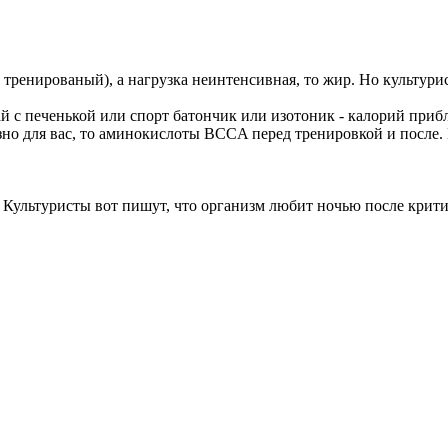
ренированый), а нагрузка неинтенсивная, то жир. Но культурис
ай с печенькой или спорт батончик или изотоник - калорий приб
ёзно для вас, то аминокислоты BCCA перед тренировкой и после
 Культуристы вот пишут, что организм любит ночью после крити