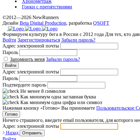
Хронометраж
the
Гонки с препятствиями
best
prices.
©2012—2026 NewRunners
Дизайн
Beta Digital Production
, разработка
QSOFT
Формируем культуру бега в России с 2012 года
Для тех, кто да
Войти
Зарегистрироваться
Забыли пароль?
Адрес электронной почты
Пароль
Запомнить меня
Забыли пароль?
Войти
Адрес электронной почты
Пароль
Подтвердите пароль
Не менее 8 символов
Как минимум одна заглавная буква
Как минимум одна цифра или символ
Нажимая кнопку «Готово» Вы принимаете
Пользовательское С
Готово
Ничего страшного, введите email пользователя, для которого н
Адрес электронной почты
Назад
Отправить
Войти