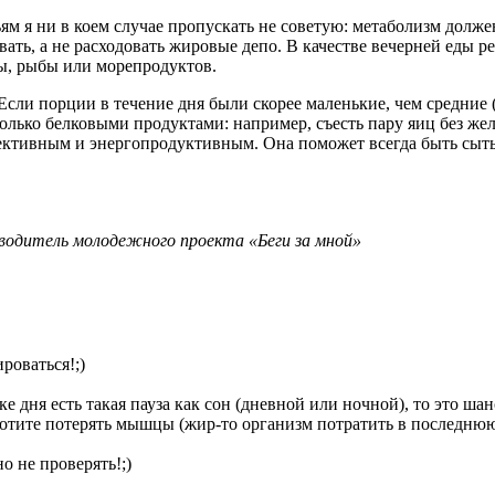
м я ни в коем случае пропускать не советую: метаболизм должен
ать, а не расходовать жировые депо. В качестве вечерней еды 
ы, рыбы или морепродуктов.
сли порции в течение дня были скорее маленькие, чем средние (
олько белковыми продуктами: например, съесть пару яиц без жел
ективным и энергопродуктивным. Она поможет всегда быть сыты
оводитель молодежного проекта «Беги за мной»
роваться!;)
дке дня есть такая пауза как сон (дневной или ночной), то это ша
хотите потерять мышцы (жир-то организм потратить в последнюю 
о не проверять!;)