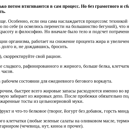
лько потом втягиваются в сам процесс. Но без грамотного и 
ть.
ще. Особенно, если она сама наслаждается процессом: техникой
ю по себе (и осмелюсь перенести на большинство бегуний), что 
 красоту и философию. Но вначале было тело и подсчет потраче
рции организма, работает на снижение процента жира и увеличе
 долго и, не дождавшись, бросить.
), скорректируйте свой рацион.
 сладкого, рафинированного и жирного, больше белка, клетчат
 часов.
 рабочем состоянии для ежедневного бегового воркаута.
очим, быстрее всего жировые запасы расходуются именно во вре
ямую забирает из жировых депо. После пробежки обязательно по
джаренные тосты из цельнозерновой муки.
рукт и что-то белковое (творог, йогурт без добавок, горсть минда
ого клетчатки (любые зеленые салаты на оливковом масле, термо
арниром (чечевица, нут, киноа и прочее).