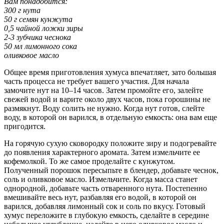
Вам понадобится:
300 г нута
50 г семян кунжута
0,5 чайной ложки зиры
2-3 зубчика чеснока
50 мл лимонного сока
оливковое масло
Общее время приготовления хумуса впечатляет, зато большая
часть процесса не требует вашего участия. Для начала
замочите нут на 10–14 часов. Затем промойте его, залейте
свежей водой и варите около двух часов, пока горошины не
размякнут. Воду солить не нужно. Когда нут готов, слейте
воду, в которой он варился, в отдельную емкость: она вам еще
пригодится.
На горячую сухую сковородку положите зиру и подогревайте
до появления характерного аромата. Затем измельчите ее
кофемолкой. То же самое проделайте с кунжутом.
Полученный порошок пересыпьте в блендер, добавьте чеснок,
соль и оливковое масло. Измельчите. Когда масса станет
однородной, добавьте часть отваренного нута. Постепенно
вмешивайте весь нут, разбавляя его водой, в которой он
варился, добавляя лимонный сок и соль по вкусу. Готовый
хумус переложите в глубокую емкость, сделайте в середине