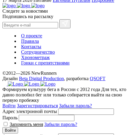
17 Марта 2020
Питание
Евгений Путилин
Подробнее
method.
Следите за новостями
www.yvessaintlaurent.to
Подпишись на рассылку
with
the
best
О проекте
prices.
Правила
Контакты
Сотрудничество
Хронометраж
Гонки с препятствиями
©2012—2026 NewRunners
Дизайн
Beta Digital Production
, разработка
QSOFT
Формируем культуру бега в России с 2012 года
Для тех, кто
давно полюбил бег или только собирается выйти на свою
первую пробежку
Войти
Зарегистрироваться
Забыли пароль?
Адрес электронной почты
Пароль
Запомнить меня
Забыли пароль?
Войти