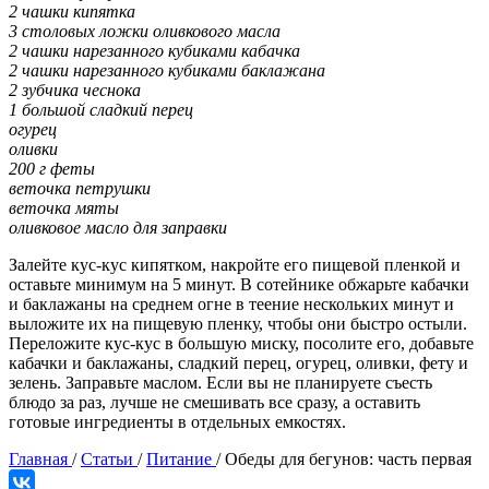
2 чашки кипятка
3 столовых ложки оливкового масла
2 чашки нарезанного кубиками кабачка
2 чашки нарезанного кубиками баклажана
2 зубчика чеснока
1 большой сладкий перец
огурец
оливки
200 г феты
веточка петрушки
веточка мяты
оливковое масло для заправки
Залейте кус-кус кипятком, накройте его пищевой пленкой и
оставьте минимум на 5 минут. В сотейнике обжарьте кабачки
и баклажаны на среднем огне в теение нескольких минут и
выложите их на пищевую пленку, чтобы они быстро остыли.
Переложите кус-кус в большую миску, посолите его, добавьте
кабачки и баклажаны, сладкий перец, огурец, оливки, фету и
зелень. Заправьте маслом. Если вы не планируете съесть
блюдо за раз, лучше не смешивать все сразу, а оставить
готовые ингредиенты в отдельных емкостях.
Главная
/
Статьи
/
Питание
/
Обеды для бегунов: часть первая