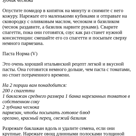
зубчик чеснока
Опустите помидор в кипяток на минуту и снимите с него
кожуру. Нарежьте его маленькими кубиками и отправьте на
сковородку с оливковым маслом, чесноком и базиликом
(чеснок раздавите, а базилик нарвите руками). Сварите
спагетти, пока они готовятся, соус как раз станет нужной
консистенции: смешайте его со спагетти и посыпьте сверху
немного пармезана.
Паста Норма (V)
Это очень хороший итальянский рецепт легкой и вкусной
пасты. Она готовится немного дольше, чем паста с томатами,
но стоит потраченного времени.
На 2 порции вам понадобится:
200 г спагетти
1 баклажан среднего размера 1 банка нарезанных томатов в
собственном соку
2 зубчика чеснока
пармезан, чтобы посыпать готовое блюд
орегано, красный перец, свежий базилик
Разрежьте баклажан вдоль и удалите семена, если они
крупные. Нарежьте овощ длинными полосками толщиной