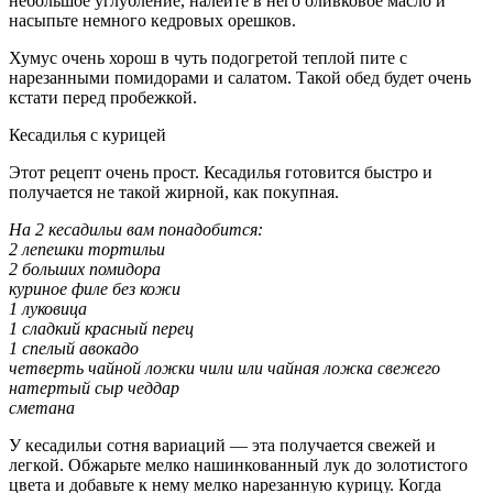
небольшое углубление, налейте в него оливковое масло и
насыпьте немного кедровых орешков.
Хумус очень хорош в чуть подогретой теплой пите с
нарезанными помидорами и салатом. Такой обед будет очень
кстати перед пробежкой.
Кесадилья с курицей
Этот рецепт очень прост. Кесадилья готовится быстро и
получается не такой жирной, как покупная.
На 2 кесадильи вам понадобится:
2 лепешки тортильи
2 больших помидора
куриное филе без кожи
1 луковица
1 сладкий красный перец
1 спелый авокадо
четверть чайной ложки чили или чайная ложка свежего
натертый сыр чеддар
сметана
У кесадильи сотня вариаций — эта получается свежей и
легкой. Обжарьте мелко нашинкованный лук до золотистого
цвета и добавьте к нему мелко нарезанную курицу. Когда