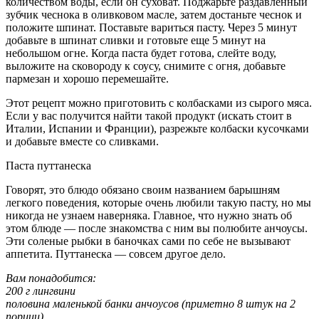
количеством воды, если он суховат. Поджарьте раздавленный
зубчик чеснока в оливковом масле, затем достаньте чеснок и
положите шпинат. Поставьте вариться пасту. Через 5 минут
добавьте в шпинат сливки и готовьте еще 5 минут на
небольшом огне. Когда паста будет готова, слейте воду,
выложите на сковороду к соусу, снимите с огня, добавьте
пармезан и хорошо перемешайте.
Этот рецепт можно приготовить с колбасками из сырого мяса.
Если у вас получится найти такой продукт (искать стоит в
Италии, Испании и Франции), разрежьте колбаски кусочками
и добавьте вместе со сливками.
Паста путтанеска
Говорят, это блюдо обязано своим названием барышням
легкого поведения, которые очень любили такую пасту, но мы
никогда не узнаем наверняка. Главное, что нужно знать об
этом блюде — после знакомства с ним вы полюбите анчоусы.
Эти соленые рыбки в баночках сами по себе не вызывают
аппетита. Путтанеска — совсем другое дело.
Вам понадобится:
200 г лингвини
половина маленькой банки анчоусов (приметно 8 штук на 2
порции)