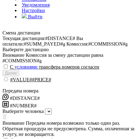
Уведомления
Настройки
Выйти
Смена дистанции
Текущая дистанция:
#DISTANCE#
Вы
оплатили:
#SUMM_PAYED#
a
Комиссия:
#COMMISSION#
a
Выберите дистанцию
Внимание
Комиссия за смену дистанции равна
#COMMISSION#
a
С
условиями
трансфера номеров согласен
Далее
#VALUE##PRICE#
Передача номера
#DISTANCE#
#NUMBER#
Выберите человека
Внимание
Передача номера возможно только один раз.
Обратная процедура не предусмотрена. Сумма, оплаченная за
услугу, не возвращается.