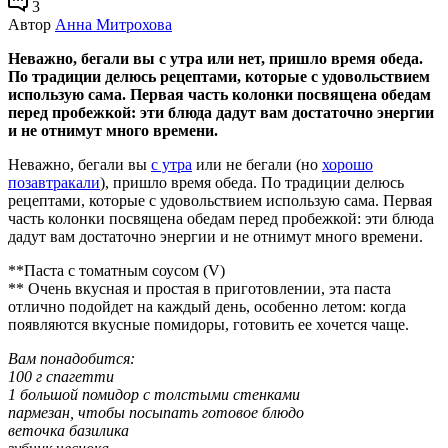
3
Автор
Анна Митрохова
Неважно, бегали вы с утра или нет, пришло время обеда.
По традиции делюсь рецептами, которые с удовольствием
использую сама. Первая часть колонки посвящена обедам
перед пробежкой: эти блюда дадут вам достаточно энергии
и не отнимут много времени.
Неважно, бегали вы
с утра
или не бегали (но
хорошо
позавтракали
), пришло время обеда. По традиции делюсь
рецептами, которые с удовольствием использую сама. Первая
часть колонки посвящена обедам перед пробежкой: эти блюда
дадут вам достаточно энергии и не отнимут много времени.
**Паста с томатным соусом (V)
** Очень вкусная и простая в приготовлении, эта паста
отлично подойдет на каждый день, особенно летом: когда
появляются вкусные помидоры, готовить ее хочется чаще.
Вам понадобится:
100 г спагетти
1 большой помидор с толстыми стенками
пармезан, чтобы посыпать готовое блюдо
веточка базилика