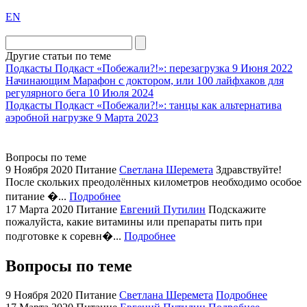
exact
EN
the
division
agent
Другие статьи по теме
watch
Подкасты
Подкаст «Побежали?!»: перезагрузка
9 Июня 2022
replica
Начинающим
Марафон с доктором, или 100 лайфхаков для
регулярного бега
10 Июля 2024
showcases
Подкасты
Подкаст «Побежали?!»: танцы как альтернатива
substantial
аэробной нагрузке
9 Марта 2023
areas.
swiss
replica
Вопросы по теме
bvlgari
9 Ноября 2020
Питание
Светлана Шеремета
Здравствуйте!
После скольких преодолённых километров необходимо особое
watches
питание �...
Подробнее
+maserati
17 Марта 2020
Питание
Евгений Путилин
Подскажите
online
пожалуйста, какие витамины или препараты пить при
for
подготовке к соревн�...
Подробнее
cheap
sale.
Вопросы по теме
https://ylfactoryrolex.com/
hilarity
9 Ноября 2020
Питание
Светлана Шеремета
Подробнее
exceptional