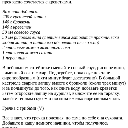
прекрасно сочетается с креветками.
Вам понадобится:
200 г гречневой лапши
140 г брокколи
140 г креветок
50 мл соевого соуса
50 мл рисового вина (с этим вином готовится практически
любая лапша, и найти его абсолютно не сложно)
2 столовых ложки лимонного сока
1 столовая ложка сахара
1 перец чили
В небольшом сотейнике смешайте соевый соус, рисовое вино,
лимонный сок и сахар. Подогрейте, пока соус не станет
сиропообразным (пяти минут будет достаточно). В большой
кастрюле сварите лапшу вместе с брокколи (около трех минут)
и за полминуты до того, как слить воду, добавьте креветки.
Затем отбросьте лапшу на дуршлаг, выложите ее на тарелку,
залейте теплым соусом и посыпьте мелко нарезанным чили.
Гречка с грибами (V)
Все знают, что гречка полезная, но сама по себе она суховата.
Добавьте в кашу немного начинки, чтобы получилось