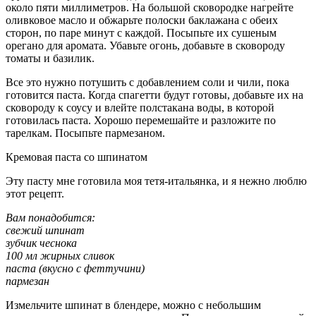
около пяти миллиметров. На большой сковородке нагрейте
оливковое масло и обжарьте полоски баклажана с обеих
сторон, по паре минут с каждой. Посыпьте их сушеным
орегано для аромата. Убавьте огонь, добавьте в сковороду
томаты и базилик.
Все это нужно потушить с добавлением соли и чили, пока
готовится паста. Когда спагетти будут готовы, добавьте их на
сковороду к соусу и влейте полстакана воды, в которой
готовилась паста. Хорошо перемешайте и разложите по
тарелкам. Посыпьте пармезаном.
Кремовая паста со шпинатом
Эту пасту мне готовила моя тетя-итальянка, и я нежно люблю
этот рецепт.
Вам понадобится:
свежий шпинат
зубчик чеснока
100 мл жирных сливок
паста (вкусно с феттучини)
пармезан
Измельчите шпинат в блендере, можно с небольшим