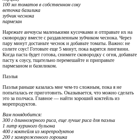
100 мл томатов в собственном соку
веточка базилика
зубчик чеснока
пармезан
Нарежьте анчоусы маленькими кусочками и отправьте их на
сковородку вместе с раздавленным зубчиком чеснока. Через
пару минут достаньте чеснок и добавьте томаты. Важно: не
солите соус! Готовьте еще 5 минут, пока варятся лингвини.
Когда паста будет готова, снимите сковородку с огня, добавьте
пасту к соусу, тщательно перемешайте и приправьте
пармезаном и базиликом.
Паэлья
Паэлья раньше казалась мне чем-то сложным, пока я не
попыталась ее приготовить. Оказывается, что можно сделать
это за полчаса. Главное — найти хороший коктейль из
морепродуктов.
Вам понядобится:
300 г длиннозерного риса, еще лучше риса для паэльи
1 литр куриного бульона
400 г коктейля из морепродуктов
200 г замороженного горошка