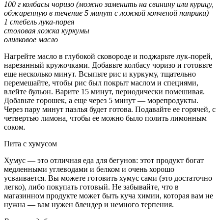
100 г колбасы чоризо (можно заменить на свинину или курицу,
обжаренную в течение 5 минут с ложкой копченой паприки)
1 стебель лука-порея
столовая ложка куркумы
оливковое масло
Нагрейте масло в глубокой сковороде и поджарьте лук-порей,
нарезанный кружочками. Добавьте колбасу чоризо и готовьте
еще несколько минут. Всыпьте рис и куркуму, тщательно
перемешайте, чтобы рис был покрыт маслом и специями,
влейте бульон. Варите 15 минут, периодически помешивая.
Добавьте горошек, а еще через 5 минут — морепродукты.
Через пару минут паэлья будет готова. Подавайте ее горячей, с
четвертью лимона, чтобы ее можно было полить лимонным
соком.
Пита с хумусом
Хумус — это отличная еда для бегунов: этот продукт богат
медленными углеводами и белком и очень хорошо
усваивается. Вы можете готовить хумус сами (это достаточно
легко), либо покупать готовый. Не забывайте, что в
магазинном продукте может быть куча химии, которая вам не
нужна — вам нужен блендер и немного терпения.