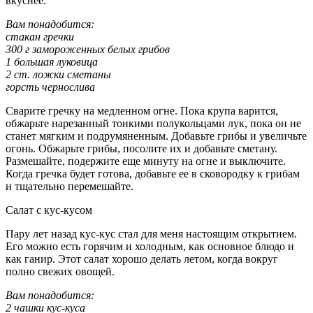
вкуснее.
Вам понадобится:
стакан гречки
300 г замороженных белых грибов
1 большая луковица
2 ст. ложки сметаны
горсть чернослива
Сварите гречку на медленном огне. Пока крупа варится,
обжарьте нарезанный тонкими полукольцами лук, пока он не
станет мягким и подрумяненным. Добавьте грибы и увеличьте
огонь. Обжарьте грибы, посолите их и добавьте сметану.
Размешайте, подержите еще минуту на огне и выключите.
Когда гречка будет готова, добавьте ее в сковородку к грибам
и тщательно перемешайте.
Салат с кус-кусом
Пару лет назад кус-кус стал для меня настоящим открытием.
Его можно есть горячим и холодным, как основное блюдо и
как ганир. Этот салат хорошо делать летом, когда вокруг
полно свежих овощей.
Вам понадобится:
2 чашки кус-куса