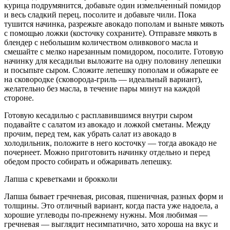
курица подрумянится, добавьте один измельченный помидор
и весь сладкий перец, посолите и добавьте чили. Пока
тушится начинка, разрежьте авокадо пополам и выньте мякоть
с помощью ложки (косточку сохраните). Отправьте мякоть в
блендер с небольшим количеством оливкового масла и
смешайте с мелко нарезанным помидором, посолите. Готовую
начинку для кесадильи выложите на одну половину лепешки
и посыпьте сыром. Сложите лепешку пополам и обжарьте ее
на сковородке (сковорода-гриль — идеальный вариант),
желательно без масла, в течение пары минут на каждой
стороне.
Готовую кесадилью с расплавившимся внутри сыром
подавайте с салатом из авокадо и ложкой сметаны. Между
прочим, перед тем, как убрать салат из авокадо в
холодильник, положите в него косточку — тогда авокадо не
почернеет. Можно приготовить начинку отдельно и перед
обедом просто собирать и обжаривать лепешку.
Лапша с креветками и брокколи
Лапша бывает гречневая, рисовая, пшеничная, разных форм и
толщины. Это отличный вариант, когда паста уже надоела, а
хорошие углеводы по-прежнему нужны. Моя любимая —
гречневая — выглядит несимпатично, зато хороша на вкус и