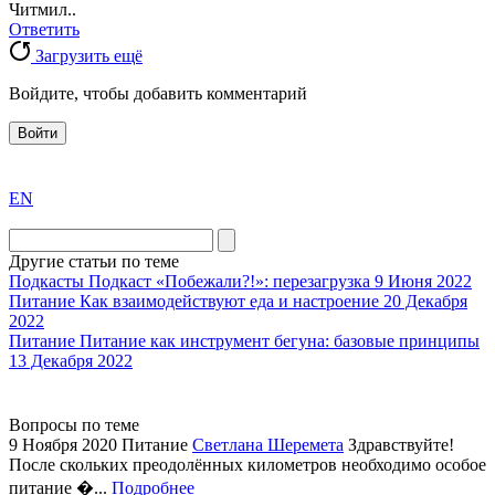
Читмил..
Ответить
Загрузить ещё
Войдите, чтобы добавить комментарий
Войти
exact
EN
the
division
agent
Другие статьи по теме
watch
Подкасты
Подкаст «Побежали?!»: перезагрузка
9 Июня 2022
replica
Питание
Как взаимодействуют еда и настроение
20 Декабря
2022
showcases
Питание
Питание как инструмент бегуна: базовые принципы
substantial
13 Декабря 2022
areas.
swiss
replica
Вопросы по теме
bvlgari
9 Ноября 2020
Питание
Светлана Шеремета
Здравствуйте!
После скольких преодолённых километров необходимо особое
watches
питание �...
Подробнее
+maserati