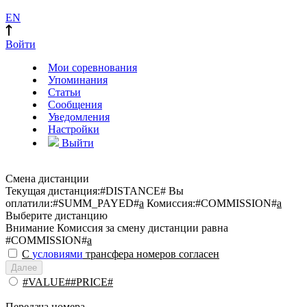
EN
Войти
Мои соревнования
Упоминания
Статьи
Сообщения
Уведомления
Настройки
Выйти
Смена дистанции
Текущая дистанция:
#DISTANCE#
Вы
оплатили:
#SUMM_PAYED#
a
Комиссия:
#COMMISSION#
a
Выберите дистанцию
Внимание
Комиссия за смену дистанции равна
#COMMISSION#
a
С
условиями
трансфера номеров согласен
Далее
#VALUE##PRICE#
Передача номера