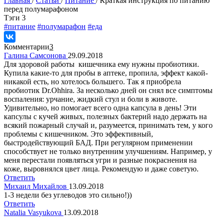
Главная
/
Статьи
/
Питание
/
Краткая инструкция по питанию
перед полумарафоном
Tэги
3
#питание
#полумарафон
#еда
Комментарии
3
Галина Самсонова
29.09.2018
Для здоровой работы кишечника ему нужны пробиотики.
Купила какие-то для пробы в аптеке, пропила, эффект какой-
никакой есть, но хотелось большего. Так я приобрела
пробиотик Dr.Ohhira. За несколько дней он снял все симптомы
воспаления: урчание, жидкий стул и боли в животе.
Удивительно, но помогает всего одна капсула в день! Эти
капсулы с кучей живых, полезных бактерий надо держать на
всякий пожарный случай и, разумеется, принимать тем, у кого
проблемы с кишечником. Это эффективный,
быстродействующий БАД. При регулярном применении
способствует не только внутренним улучшениям. Например, у
меня перестали появляться угри и разные покраснения на
коже, выровнялся цвет лица. Рекомендую и даже советую.
Ответить
Михаил Михайлов
13.09.2018
1-3 недели без углеводов это сильно!))
Ответить
Natalia Vasyukova
13.09.2018