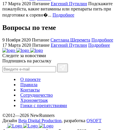
17 Марта 2020
Питание
Евгений Путилин
Подскажите
online
пожалуйста, какие витамины или препараты пить при
for
подготовке к соревн�...
Подробнее
cheap
sale.
Вопросы по теме
https://ylfactoryrolex.com/
hilarity
9 Ноября 2020
Питание
Светлана Шеремета
Подробнее
exceptional
17 Марта 2020
Питание
Евгений Путилин
Подробнее
method.
Следите за новостями
www.yvessaintlaurent.to
Подпишись на рассылку
with
the
best
О проекте
prices.
Правила
Контакты
Сотрудничество
Хронометраж
Гонки с препятствиями
©2012—2026 NewRunners
Дизайн
Beta Digital Production
, разработка
QSOFT