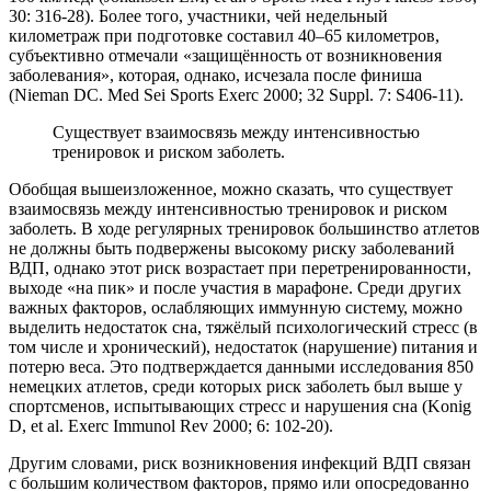
30: 316-28). Более того, участники, чей недельный
километраж при подготовке составил 40–65 километров,
субъективно отмечали «защищённость от возникновения
заболевания», которая, однако, исчезала после финиша
(Nieman DC. Med Sei Sports Exerc 2000; 32 Suppl. 7: S406-11).
Существует взаимосвязь между интенсивностью
тренировок и риском заболеть.
Обобщая вышеизложенное, можно сказать, что существует
взаимосвязь между интенсивностью тренировок и риском
заболеть. В ходе регулярных тренировок большинство атлетов
не должны быть подвержены высокому риску заболеваний
ВДП, однако этот риск возрастает при перетренированности,
выходе «на пик» и после участия в марафоне. Среди других
важных факторов, ослабляющих иммунную систему, можно
выделить недостаток сна, тяжёлый психологический стресс (в
том числе и хронический), недостаток (нарушение) питания и
потерю веса. Это подтверждается данными исследования 850
немецких атлетов, среди которых риск заболеть был выше у
спортсменов, испытывающих стресс и нарушения сна (Konig
D, et al. Exerc Immunol Rev 2000; 6: 102-20).
Другим словами, риск возникновения инфекций ВДП связан
с большим количеством факторов, прямо или опосредованно