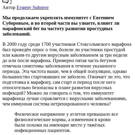
2
Автор
Evgeny Suborov
Мы продолжаем укреплять иммунитет с Евгением
Суборовым, и во второй части вы узнаете, влияет ли
марафонский бег на частоту развития простудных
заболеваний.
В 2000 году среди 1700 участников Стокгольмского марафона
был проведён опрос о том, болели ли участники простудой
или каким-то другим вирусным заболеванием за три недели
до или после марафона. Примерно пятая часть бегунов
отмечала симптомы заболевания в течение указанного
периода. Эта частота выше, чем в общей популяции, однако
большинство стартовавших не заболело. Означает ли это, что
подготовка к марафону, сам старт и период после него
относительно безопасны в плане развития вирусных
инфекций? Можно ли говорить о том, что иммунитет
марафонца лучше справляется с вирусными заболеваниями,
чем иммунная система нетренированного человека?
Физическое напряжение у атлетов превышало все
физиологические нормы, а изменения в крови
были похожи на имеющие место у тяжёлых
инфекционных пациентов.