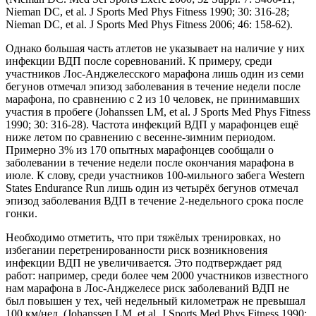
Nieman DC, et al. J Sports Med Phys Fitness 1990; 30: 316-28;
Nieman DC, et al. J Sports Med Phys Fitness 2006; 46: 158-62).
Однако большая часть атлетов не указывает на наличие у них
инфекции ВДП после соревнований. К примеру, среди
участников Лос-Анджелесского марафона лишь один из семи
бегунов отмечал эпизод заболевания в течение недели после
марафона, по сравнению с 2 из 10 человек, не принимавших
участия в пробеге (Johanssen LM, et al. J Sports Med Phys Fitness
1990; 30: 316-28). Частота инфекций ВДП у марафонцев ещё
ниже летом по сравнению с весенне-зимним периодом.
Примерно 3% из 170 опытных марафонцев сообщали о
заболевании в течение недели после окончания марафона в
июле. К слову, среди участников 100-мильного забега Western
States Endurance Run лишь один из четырёх бегунов отмечал
эпизод заболевания ВДП в течение 2-недельного срока после
гонки.
Необходимо отметить, что при тяжёлых тренировках, но
избегании перетренированности риск возникновения
инфекции ВДП не увеличивается. Это подтверждает ряд
работ: например, среди более чем 2000 участников известного
нам марафона в Лос-Анджелесе риск заболеваний ВДП не
был повышен у тех, чей недельный километраж не превышал
100 км/нед. (Johanssen LM, et al. J Sports Med Phys Fitness 1990;