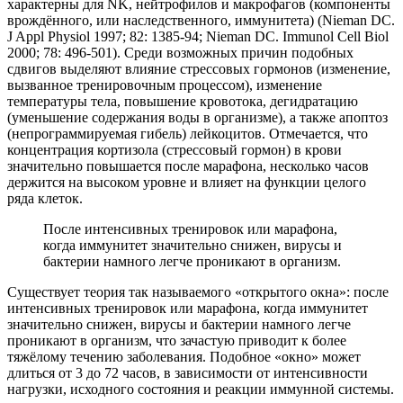
характерны для NK, нейтрофилов и макрофагов (компоненты
врождённого, или наследственного, иммунитета) (Nieman DC.
J Appl Physiol 1997; 82: 1385-94; Nieman DC. Immunol Cell Biol
2000; 78: 496-501). Среди возможных причин подобных
сдвигов выделяют влияние стрессовых гормонов (изменение,
вызванное тренировочным процессом), изменение
температуры тела, повышение кровотока, дегидратацию
(уменьшение содержания воды в организме), а также апоптоз
(непрограммируемая гибель) лейкоцитов. Отмечается, что
концентрация кортизола (стрессовый гормон) в крови
значительно повышается после марафона, несколько часов
держится на высоком уровне и влияет на функции целого
ряда клеток.
После интенсивных тренировок или марафона,
когда иммунитет значительно снижен, вирусы и
бактерии намного легче проникают в организм.
Существует теория так называемого «открытого окна»: после
интенсивных тренировок или марафона, когда иммунитет
значительно снижен, вирусы и бактерии намного легче
проникают в организм, что зачастую приводит к более
тяжёлому течению заболевания. Подобное «окно» может
длиться от 3 до 72 часов, в зависимости от интенсивности
нагрузки, исходного состояния и реакции иммунной системы.