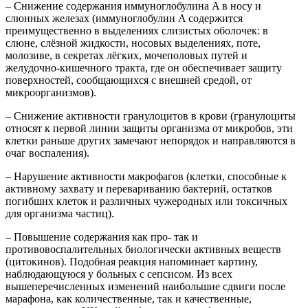
– Снижение содержания иммуноглобулина A в носу и
слюнных железах (иммуноглобулин A содержится
преимущественно в выделениях слизистых оболочек: в
слюне, слёзной жидкости, носовых выделениях, поте,
молозиве, в секретах лёгких, мочеполовых путей и
желудочно-кишечного тракта, где он обеспечивает защиту
поверхностей, сообщающихся с внешней средой, от
микроорганизмов).
– Снижение активности гранулоцитов в крови (гранулоциты
относят к первой линии защиты организма от микробов, эти
клетки раньше других замечают непорядок и направляются в
очаг воспаления).
– Нарушение активности макрофагов (клетки, способные к
активному захвату и перевариванию бактерий, остатков
погибших клеток и различных чужеродных или токсичных
для организма частиц).
– Повышение содержания как про- так и
противовоспалительных биологически активных веществ
(цитокинов). Подобная реакция напоминает картину,
наблюдающуюся у больных с сепсисом. Из всех
вышеперечисленных изменений наибольшие сдвиги после
марафона, как количественные, так и качественные,