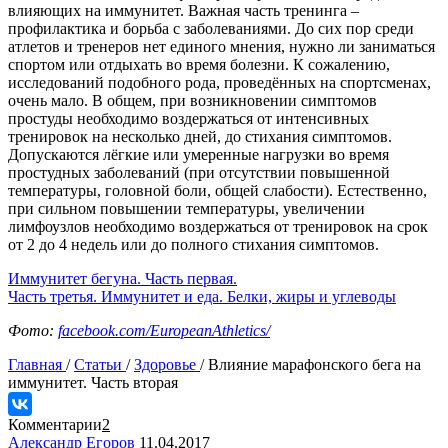
влияющих на иммунитет. Важная часть тренинга –
профилактика и борьба с заболеваниями. До сих пор среди
атлетов и тренеров нет единого мнения, нужно ли заниматься
спортом или отдыхать во время болезни. К сожалению,
исследований подобного рода, проведённых на спортсменах,
очень мало. В общем, при возникновении симптомов
простуды необходимо воздержаться от интенсивных
тренировок на несколько дней, до стихания симптомов.
Допускаются лёгкие или умеренные нагрузки во время
простудных заболеваний (при отсутствии повышенной
температуры, головной боли, общей слабости). Естественно,
при сильном повышении температуры, увеличении
лимфоузлов необходимо воздержаться от тренировок на срок
от 2 до 4 недель или до полного стихания симптомов.
Иммунитет бегуна. Часть первая.
Часть третья. Иммунитет и еда. Белки, жиры и углеводы
Фото:
facebook.com/EuropeanAthletics/
Главная
/
Статьи
/
Здоровье
/
Влияние марафонского бега на
иммунитет. Часть вторая
Комментарии
2
Александр Егоров
11.04.2017