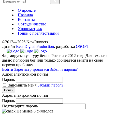
the
best
О проекте
prices.
Правила
Контакты
Сотрудничество
Хронометраж
Гонки с препятствиями
©2012—2026 NewRunners
Дизайн
Beta Digital Production
, разработка
QSOFT
Формируем культуру бега в России с 2012 года
Для тех, кто
давно полюбил бег или только собирается выйти на свою
первую пробежку
Войти
Зарегистрироваться
Забыли пароль?
Адрес электронной почты
Пароль
Запомнить меня
Забыли пароль?
Войти
Адрес электронной почты
Пароль
Подтвердите пароль
Не менее 8 символов