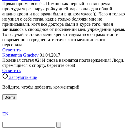
Прямо про меня всё... Помню как первый раз во время
простуды через пару-тройку дней марафона сдал общий
анализ крови и все врачи были в диком ужасе )). Чего я только
не узнал о себе тогда, какие только болячки мне не
приписывали, хотя все доктора были в курсе того, чем я
занимаюсь в свободное от посещений мед. учреждений время.
Тот случай заставил меня крепко задуматься о грамотности
современного среднестатистического медицинского
персонала
Ответить
Konstantin Grachev
01.04.2017
Полезная статья #2! И снова находятся подтверждения! Люди,
стремящиеся к спорту, берегите себя!
Ответить
Загрузить ещё
Войдите, чтобы добавить комментарий
Войти
exact
EN
the
division
agent