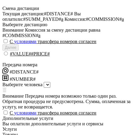
Смена дистанции
Текущая дистанция:
#DISTANCE#
Вы
оплатили:
#SUMM_PAYED#
a
Комиссия:
#COMMISSION#
a
Выберите дистанцию
Внимание
Комиссия за смену дистанции равна
#COMMISSION#
a
С
условиями
трансфера номеров согласен
Далее
#VALUE##PRICE#
Передача номера
#DISTANCE#
#NUMBER#
Выберите человека
Внимание
Передача номера возможно только один раз.
Обратная процедура не предусмотрена. Сумма, оплаченная за
услугу, не возвращается.
С
условиями
трансфера номеров согласен
Дополнительные услуги
Вы оплатили дополнительные услуги и сервисы
Услуги
Товары