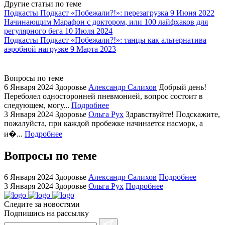
Другие статьи по теме
watch
Подкасты
Подкаст «Побежали?!»: перезагрузка
9 Июня 2022
replica
Начинающим
Марафон с доктором, или 100 лайфхаков для
регулярного бега
10 Июля 2024
showcases
Подкасты
Подкаст «Побежали?!»: танцы как альтернатива
substantial
аэробной нагрузке
9 Марта 2023
areas.
swiss
replica
Вопросы по теме
bvlgari
6 Января 2024
Здоровье
Александр Салихов
Добрый день!
Переболел односторонней пневмонией, вопрос состоит в
watches
следующем, могу...
Подробнее
+maserati
3 Января 2024
Здоровье
Ольга Рух
Здравствуйте! Подскажите,
online
пожалуйста, при каждой пробежке начинается насморк, а
for
и�...
Подробнее
cheap
sale.
Вопросы по теме
https://ylfactoryrolex.com/
hilarity
6 Января 2024
Здоровье
Александр Салихов
Подробнее
exceptional
3 Января 2024
Здоровье
Ольга Рух
Подробнее
method.
Следите за новостями
www.yvessaintlaurent.to
Подпишись на рассылку
with