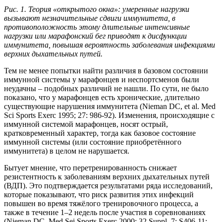
Рис. 1. Теория «открытого окна»: умеренные нагрузки
вызывают незначительные сдвиги иммунитета, в
противоположность этому длительные интенсивные
нагрузки или марафонский бег приводят к дисфункции
иммунитета, повышая вероятность заболевания инфекциями
верхних дыхательных путей.
Тем не менее попытки найти различия в базовом состоянии
иммунной системы у марафонцев и неспортсменов были
неудачны – подобных различий не нашли. По сути, не было
показано, что у марафонцев есть хронические, длительно
существующие нарушения иммунитета (Nieman DC, et al. Med
Sci Sports Exerc 1995; 27: 986-92). Изменения, происходящие с
иммунной системой марафонцев, носят острый,
кратковременный характер, тогда как базовое состояние
иммунной системы (или состояние приобретённого
иммунитета) в целом не нарушается.
Бытует мнение, что перетренированность снижает
резистентность к заболеваниям верхних дыхательных путей
(ВДП). Это подтверждается результатами ряда исследований,
которые показывают, что риск развития этих инфекций
повышен во время тяжёлого тренировочного процесса, а
также в течение 1–2 недель после участия в соревнованиях
(Nieman DC. Med Sei Sports Exerc 2000; 32 Suppl. 7: S406-11;