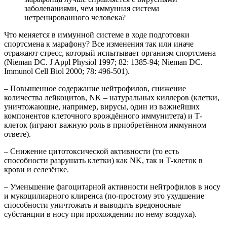
заболеваниями, чем иммунная система
нетренированного человека?
Что меняется в иммунной системе в ходе подготовки
спортсмена к марафону? Все изменения так или иначе
отражают стресс, который испытывает организм спортсмена
(Nieman DC. J Appl Physiol 1997; 82: 1385-94; Nieman DC.
Immunol Cell Biol 2000; 78: 496-501).
– Повышенное содержание нейтрофилов, снижение
количества лейкоцитов, NK – натуральных киллеров (клетки,
уничтожающие, например, вирусы, один из важнейших
компонентов клеточного врождённого иммунитета) и Т-
клеток (играют важную роль в приобретённом иммунном
ответе).
– Снижение цитотоксической активности (то есть
способности разрушать клетки) как NK, так и Т-клеток в
крови и селезёнке.
– Уменьшение фагоцитарной активности нейтрофилов в носу
и мукоцилиарного клиренса (по-простому это ухудшение
способности уничтожать и выводить вредоносные
субстанции в носу при прохождении по нему воздуха).