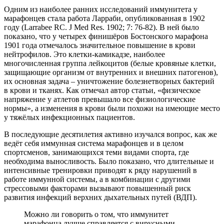
Одним из наиболее ранних исследований иммунитета у
марафонцев стала работа Ларраби, опубликованная в 1902
году (Larrabee RC. J Med Res. 1902; 7: 76-82). В ней было
показано, что у четырех финишёров Бостонского марафона
1901 года отмечалось значительное повышение в крови
нейтрофилов. Это клетки-камикадзе, наиболее
многочисленная группа лейкоцитов (белые кровяные клетки,
защищающие организм от внутренних и внешних патогенов),
их основная задача – уничтожение болезнетворных бактерий
в крови и тканях. Как отмечал автор статьи, «физическое
напряжение у атлетов превышало все физиологические
нормы», а изменения в крови были похожи на имеющие место
у тяжёлых инфекционных пациентов.
В последующие десятилетия активно изучался вопрос, как же
ведёт себя иммунная система марафонцев и в целом
спортсменов, занимающихся теми видами спорта, где
необходима выносливость. Было показано, что длительные и
интенсивные тренировки приводят к ряду нарушений в
работе иммунной системы, а в комбинации с другими
стрессовыми факторами вызывают повышенный риск
развития инфекций верхних дыхательных путей (ВДП).
Можно ли говорить о том, что иммунитет
марафонца лучше справляется с вирусными