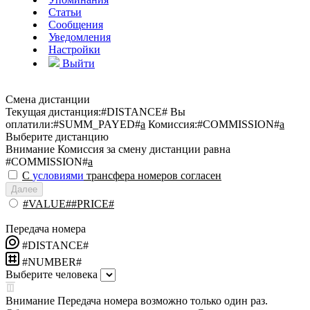
Статьи
Сообщения
Уведомления
Настройки
Выйти
Смена дистанции
Текущая дистанция:
#DISTANCE#
Вы
оплатили:
#SUMM_PAYED#
a
Комиссия:
#COMMISSION#
a
Выберите дистанцию
Внимание
Комиссия за смену дистанции равна
#COMMISSION#
a
С
условиями
трансфера номеров согласен
Далее
#VALUE##PRICE#
Передача номера
#DISTANCE#
#NUMBER#
Выберите человека
Внимание
Передача номера возможно только один раз.