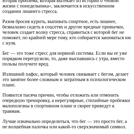
Вторая проблема, которая вытекает из истории о «новой
жизни с понедельника», заключается в искусственном
создании лишнего стресса.
Разом бросив курить, выпивать спиртное, есть лишнее,
безвылазно сидеть в соцсетях и другие вредные привычки,
человек создает волну стресса, справиться с которой бег не
поможет, по крайней мере тому, кто собирается заниматься им
с нуля.
Бег — это тоже стресс для нервной системы. Если вы ее уже
порядком перегрузили, то, даже выспавшись с утра, вместо
пользы получите вред.
Излишний пафос, который человек связывает с бегом, делает
это занятие более сложным и затратным в психологическом
плане.
Появится тысяча причин, чтобы отложить или отменить
очередную тренировку, а нерегулярные, стихийные пробежки
малополезны в спортивном плане и скорее приведут к
травмам.
Лучше изначально определиться, что бег — это просто бег, а
не волшебная палочка или какой-то сверхзначимый символ.