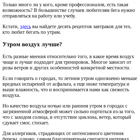
Только много ли у кого, кроме профессионалов, есть такая
возможность? В большинстве случаев любителям бега нужно
отправляться на работу или учебу.
Кстати,
здесь
вы найдете десять рецептов завтраков для тех,
кто любит бегать по утрам.
Утром воздух лучше?
Есть разные мнения относительно того, в какое время воздух
чище и лучше подходит для тренировок. Многое зависит от
розы ветров и других особенностей конкретной местности.
Если говорить о городах, то летним утром однозначно меньше
вредных испарений от асфальта, а еще ниже температура и
выше влажность, что и воспринимается нами как свежесть
воздуха.
Но качество воздуха ночью или ранним утром в городах с
загрязненной атмосферой может сильно портиться из-за того,
что с заходом солнца, в отсутствие циклона, ветер, который
сдувает смог, стихает.
Для аллергиков, страдающих от интенсивного цветения
березы, однако, самым благоприятным считается интервал