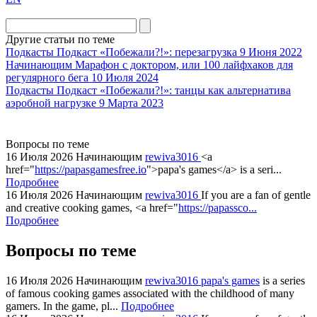
the
division
agent
Другие статьи по теме
watch
Подкасты
Подкаст «Побежали?!»: перезагрузка
9 Июня 2022
replica
Начинающим
Марафон с доктором, или 100 лайфхаков для
регулярного бега
10 Июля 2024
showcases
Подкасты
Подкаст «Побежали?!»: танцы как альтернатива
substantial
аэробной нагрузке
9 Марта 2023
areas.
swiss
replica
Вопросы по теме
bvlgari
16 Июля 2026
Начинающим
rewiva3016
<a
href="
https://papasgamesfree.io
">papa's games</a> is a seri...
watches
Подробнее
+maserati
16 Июля 2026
Начинающим
rewiva3016
If you are a fan of gentle
online
and creative cooking games, <a href="
https://papassco...
for
Подробнее
cheap
Вопросы по теме
sale.
https://ylfactoryrolex.com/
hilarity
16 Июля 2026
Начинающим
rewiva3016
papa's games
is a series
of famous cooking games associated with the childhood of many
exceptional
gamers. In the game, pl...
Подробнее
method.