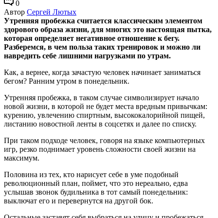
0
Автор
Сергей Лютых
Утренняя пробежка считается классическим элементом
здорового образа жизни, для многих это настоящая пытка,
которая определяет негативное отношение к бегу.
Разберемся, в чем польза таких тренировок и можно ли
навредить себе лишними нагрузками по утрам.
Как, а вернее, когда зачастую человек начинает заниматься
бегом? Ранним утром в понедельник.
Утренняя пробежка, в таком случае символизирует начало
новой жизни, в которой не будет места вредным привычкам:
курению, увлечению спиртным, высококалорийной пищей,
листанию новостной ленты в соцсетях и далее по списку.
При таком подходе человек, говоря на языке компьютерных
игр, резко поднимает уровень сложности своей жизни на
максимум.
Половина из тех, кто нарисует себе в уме подобный
революционный план, поймет, что это нереально, едва
услышав звонок будильника в тот самый понедельник:
выключат его и перевернутся на другой бок.
Остальные заставят себя выбраться на улицу и пробежаться.