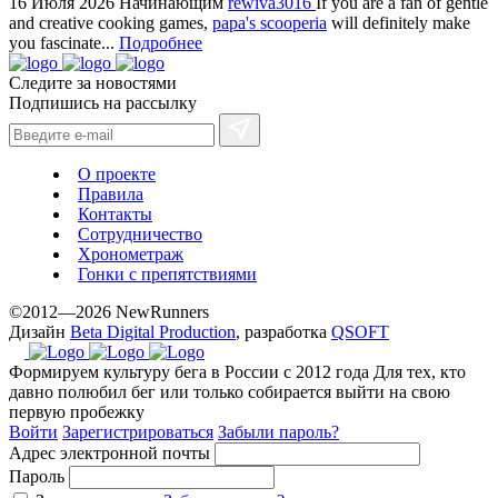
16 Июля 2026
Начинающим
rewiva3016
If you are a fan of gentle
www.yvessaintlaurent.to
and creative cooking games,
papa's scooperia
will definitely make
with
you fascinate...
Подробнее
the
Следите за новостями
best
Подпишись на рассылку
prices.
О проекте
Правила
Контакты
Сотрудничество
Хронометраж
Гонки с препятствиями
©2012—2026 NewRunners
Дизайн
Beta Digital Production
, разработка
QSOFT
Формируем культуру бега в России с 2012 года
Для тех, кто
давно полюбил бег или только собирается выйти на свою
первую пробежку
Войти
Зарегистрироваться
Забыли пароль?
Адрес электронной почты
Пароль