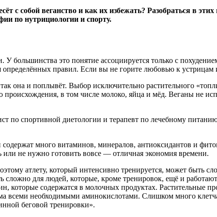
сёт с собой веганство и как их избежать? Разобраться в эт
фии по нутрициологии и спорту.
и. У большинства это понятие ассоциируется только с похудением
определённых правил. Если вы не горите любовью к устрицам ил
, так она и поплывёт. Выбор исключительно растительного «топ
роисхождения, в том числе молоко, яйца и мёд. Веганы не испо
алист по спортивной диетологии и терапевт по лечебному питани
и содержат много витаминов, минералов, антиоксидантов и фито
ь или не нужно готовить вовсе — отличная экономия времени.
поэтому атлету, который интенсивно тренируется, может быть с
ыть сложно для людей, которые, кроме тренировок, ещё и работ
н, которые содержатся в молочных продуктах. Растительные про
а всеми необходимыми аминокислотами. Слишком много клетчат
инной беговой тренировки».