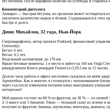
без питания. После марафона налегаю на углеводы и стараюсь 
Комментарий диетолога
Акмарал — быстрая бегунья, но организм может истощиться из-
увеличить количество жиров и белков. Содержащиеся в этих п
быстро и долго.
Денис Михайлов, 32 года, Нью-Йорк
Сверхмарафонец, автор проекта Fruktoed, финансовый управл
University)
Бегун: 6 лет.
Веган: 6,5 лет.
Недельный километраж: до 170 км.
Яркие беговые моменты: 1-е место в забеге на 160 км Virgil Cres
рекордсменом Книги рекордов Гиннесса (129,5 км за 12 часов).
Долгие часы работы в офисе негативно сказались на моём здор
Арнштейна. Как и многие, я столкнулся с непониманием близких
через год после изменения питания начал выигрывать ультразаб
интереснее!
Мой рацион состоит на 60 % из фруктов, на 30 % — из свежей з
2–3 манго или 5 бананов. Ужин — большой салат из зелени и 
получаю из фруктов: бананы, апельсины, виноград, ананасы, г