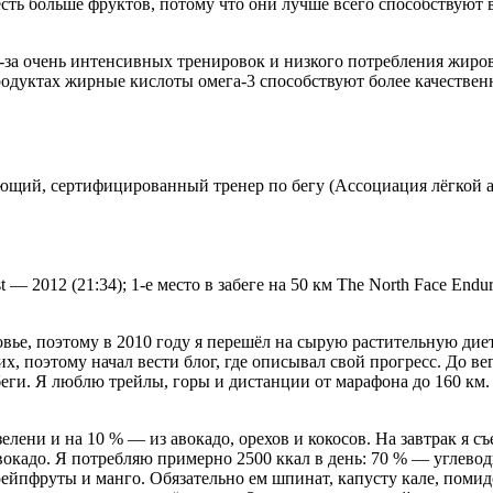
есть больше фруктов, потому что они лучше всего способствуют
за очень интенсивных тренировок и низкого потребления жиров 
родуктах жирные кислоты омега-3 способствуют более качестве
яющий, сертифицированный тренер по бегу (Ассоциация лёгкой 
t — 2012 (21:34); 1-е место в забеге на 50 км The North Face Endu
овье, поэтому в 2010 году я перешёл на сырую растительную ди
, поэтому начал вести блог, где описывал свой прогресс. До вег
еги. Я люблю трейлы, горы и дистанции от марафона до 160 км. 
елени и на 10 % — из авокадо, орехов и кокосов. На завтрак я 
авокадо. Я потребляю примерно 2500 ккал в день: 70 % — углев
рейпфруты и манго. Обязательно ем шпинат, капусту кале, поми