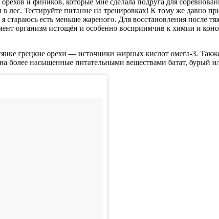
орехов и фиников, которые мне сделала подруга для соревнован
л в лес. Тестируйте питание на тренировках! К тому же давно п
я стараюсь есть меньше жареного. Для восстановления после тя
омент организм истощён и особенно восприимчив к химии и конс
сянке грецкие орехи — источники жирных кислот омега-3. Также
 на более насыщенные питательными веществами батат, бурый ил