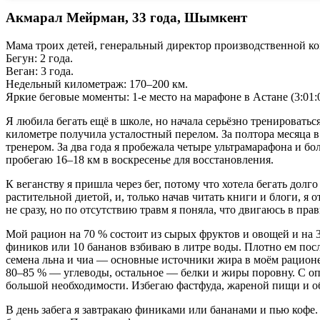
Акмарал Мейрман, 33 года, Шымкент
Мама троих детей, генеральный директор производственной к
Бегун: 2 года.
Веган: 3 года.
Недельный километраж: 170–200 км.
Яркие беговые моменты: 1-е место на марафоне в Астане (3:01:05
Я любила бегать ещё в школе, но начала серьёзно тренироватьс
километре получила усталостный перелом. За полтора месяца в
тренером. За два года я пробежала четыре ультрамарафона и бо
пробегаю 16–18 км в воскресенье для восстановления.
К веганству я пришла через бег, потому что хотела бегать долг
растительной диетой, и, только начав читать книги и блоги, я
не сразу, но по отсутствию травм я поняла, что двигаюсь в пр
Мой рацион на 70 % состоит из сырых фруктов и овощей и на 
фиников или 10 бананов взбиваю в литре воды. Плотно ем посл
семена льна и чиа — основные источники жира в моём рационе.
80–85 % — углеводы, остальное — белки и жиры поровну. С о
большой необходимости. Избегаю фастфуда, жареной пищи и обя
В день забега я завтракаю финиками или бананами и пью кофе. 