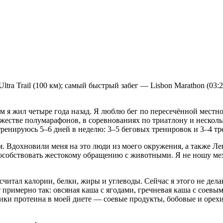
ra Trail (100 км); самый быстрый забег — Lisbon Marathon (03:2
м я жил четыре года назад. Я люблю бег по пересечённой местн
множестве полумарафонов, в соревнованиях по триатлону и нескол
тренируюсь 5–6 дней в неделю: 3–5 беговых тренировок и 3–4 тр
ем. Вдохновили меня на это люди из моего окружения, а также Ле
способствовать жестокому обращению с животными. Я не ношу мех
 считал калории, белки, жиры и углеводы. Сейчас я этого не дел
примерно так: овсяная каша с ягодами, гречневая каша с соевым
ики протеина в моей диете — соевые продукты, бобовые и орехи.