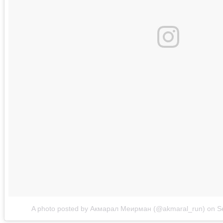
A photo posted by Акмарал Меирман (@akmaral_run)
on
S