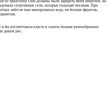
ия по триатлону. Они должны были зарядить меня энергией, но
ридумали спортивные гели, которые подходят веганам. При
жёлых забегов пью минеральную воду, ем больше фруктов,
ервантам.
 я бы посоветовала класть в салаты больше разнообразных
и дикий рис.