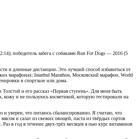
2:14); победитель забега с собаками Run For Dogs — 2016 (5
ости и длинные дистанции. Это лучший способ избавиться от
ьких марафонах: Istanbul Marathon, Московский марафон, World
енировки в спортзале или дома.
в Толстой и его рассказ «Первая ступень». Для меня быть
, кожу и не пользуюсь косметикой, которую тестировали на
аю и уверен, что питаюсь сбалансированно. Я считаю, что
 мясом и салат из свежих овощей, паста из твёрдых сортов
 Раз в год в течение двух-трёх месяцев я пью курс витаминов