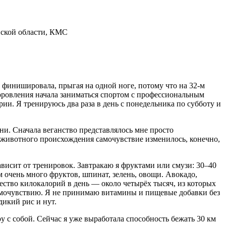
нской области, КМС
и финишировала, прыгая на одной ноге, потому что на 32-м
доровления начала заниматься спортом с профессиональным
ии. Я тренируюсь два раза в день с понедельника по субботу и
лени. Сначала веганство представлялось мне просто
ов животного происхождения самочувствие изменилось, конечно,
висит от тренировок. Завтракаю я фруктами или смузи: 30–40
м очень много фруктов, шпинат, зелень, овощи. Авокадо,
ество килокалорий в день — около четырёх тысяч, из которых
самочувствию. Я не принимаю витамины и пищевые добавки без
дикий рис и нут.
у с собой. Сейчас я уже выработала способность бежать 30 км