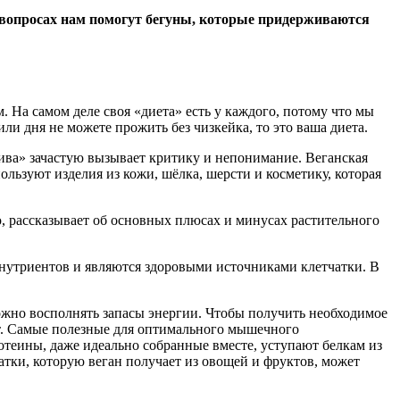
их вопросах нам помогут бегуны, которые придерживаются
. На самом деле своя «диета» есть у каждого, потому что мы
и дня не можете прожить без чизкейка, то это ваша диета.
лива» зачастую вызывает критику и непонимание. Веганская
льзуют изделия из кожи, шёлка, шерсти и косметику, которая
ю, рассказывает об основных плюсах и минусах растительного
нутриентов и являются здоровыми источниками клетчатки. В
ложно восполнять запасы энергии. Чтобы получить необходимое
ают. Самые полезные для оптимального мышечного
теины, даже идеально собранные вместе, уступают белкам из
ки, которую веган получает из овощей и фруктов, может