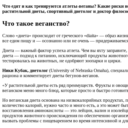
Что едят и как тренируются атлеты-веганы? Какие риски не
растительной диеты, спортивный диетолог и доктор филосо
Что такое веганство?
Слово «диета» происходит от греческого «diaita» — образ жизн
все едим пищу и — осознанно или не очень — придерживаемся 
Диета — важный фактор успеха атлета. Чем вы яхту заправите
диета — подход к питанию, исключающий продукты животного п
тестировалась на животных, не одобряют зоопарки и цирки.
Ники Кубак, диетолог
(University of Nebraska Omaha), специ
рациона и комментирует диеты бегунов-веганов.
«У растительной диеты есть ряд преимуществ. Фрукты и овощ
веганском меню много блюд, которые просто и быстро готовит
Но веганская диета основана на низкокалорийных продуктах, 
количество калорий, нужно часто и много есть, а это может б
восстановления аминокислоты — это лейцин, валин и изолейци
продуктов животного происхождения по обеспечению организм
вызвать проблемы с пищеварением во время интенсивной и дл