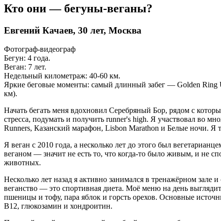
Кто они — бегуны-веганы?
Евгений Качаев, 30 лет, Москва
Фотограф-видеограф
Бегун: 4 года.
Веган: 7 лет.
Недельный километраж: 40-60 км.
Яркие беговые моменты: самый длинный забег — Golden Ring Ult
км).
Начать бегать меня вдохновил Серебряный Бор, рядом с которы
стресса, подумать и получить runner's high. Я участвовал во 
Runners, Казанский марафон, Lisbon Marathon и Белые ночи. Я 
Я веган с 2010 года, а несколько лет до этого был вегетарианц
веганом — значит не есть то, что когда-то было живым, и не 
животных.
Несколько лет назад я активно занимался в тренажёрном зале и
веганство — это спортивная диета. Моё меню на день выглядит 
пшеницы и тофу, пара яблок и горсть орехов. Основные источн
B12, глюкозамин и хондроитин.