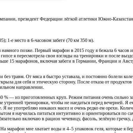
омпании, президент Федерации лёгкой атлетики Южно-Казахста
); 1-е место в 6-часовом забеге (70 км 350 м).
я намного позже. Первый марафон в 2015 году я бежала 6 часов 
 гипсе я пересмотрела свои взгляды на тренировки и после выз
льше 15 марафонов, включая забеги в Германии, Франции и Австр
о и без травм. От мяса я быстро уставала, и постоянно болели ко
 открыла для себя и этическую сторону. После отказа от продукт
авильном направлении.
30 % — из приготовленных круп. Режим питания очень сильно за
е утренней тренировки, чтобы не наедаться перед вечерней. Я е
 Я не употребляю никаких масел и очень редко ем орехи. Колич
пытом я научилась питаться интуитивно и ориентироваться по 
зательно включаю в рацион чечевицу, фасоль, зелёную гречку, 
На марафон мне хватает воды и 4–5 упаковок геля, которые я бер