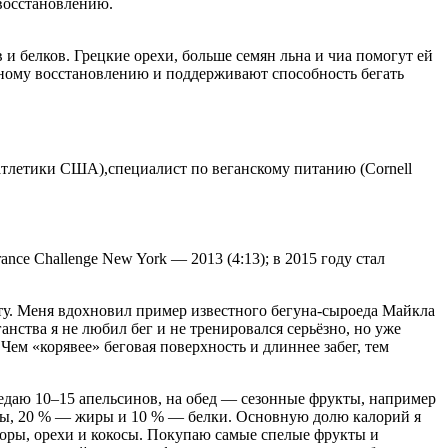
 восстановлению.
и белков. Грецкие орехи, больше семян льна и чиа помогут ей
нному восстановлению и поддерживают способность бегать
атлетики США),специалист по веганскому питанию (Cornell
rance Challenge New York — 2013 (4:13); в 2015 году стал
ету. Меня вдохновил пример известного бегуна-сыроеда Майкла
анства я не любил бег и не тренировался серьёзно, но уже
Чем «корявее» беговая поверхность и длиннее забег, тем
съедаю 10–15 апельсинов, на обед — сезонные фрукты, например
оды, 20 % — жиры и 10 % — белки. Основную долю калорий я
доры, орехи и кокосы. Покупаю самые спелые фрукты и