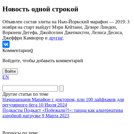
Новость одной строкой
Объявлен состав элиты на Нью-Йоркский марафон — 2019: 3
ноября на старт выйдут Мэри Кейтани, Дезире Линден,
Воркнеш Дегефа, Джойселин Джепкосгеи, Лелиса Десиса,
Джеффри Камворор и
другие
.
Комментарии
0
Войдите, чтобы добавить комментарий
Войти
EN
Другие статьи по теме
Начинающим
Марафон с доктором, или 100 лайфхаков для
регулярного бега
10 Июля 2024
Подкасты
Подкаст «Побежали?!»: танцы как альтернатива
аэробной нагрузке
9 Марта 2023
Вопросы по теме