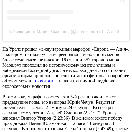
Публикация от Мария Смирнова(@smarr_marr)
12 Авг 2019 в 12:17 PDT
На Урале прошел международный марафон «Европа — Азия»,
в котором приняло участие рекордное число спортсменов —
более семи тысяч человек из 18 стран и 353 городов мира.
Маршрут проходил по историческому центру, улицам и
набережной Екатеринбурга. За несколько дней до состязаний
организаторам пришлось перенести место финиша: подробнее
об этом можно
прочитать
в нашей пятничной подборке
околобеговых новостей.
В этом году марафон состоялся в 5-й раз, и, как и во все
предыдущие годы, его выиграл Юрий Чечун. Результат
победителя — 2 часа 21 минута 24 секунды. Всего три
секунды ему уступил Андрей Смирнов (2:21:27), бронзу
завоевал Виктор Угаров (2:23:56). В женском зачете победу
праздновала Наиля Юламанова — 2 часа 43 минуты 33
секунды. Второе место заняла Елена Толстых (2:43:49), третье