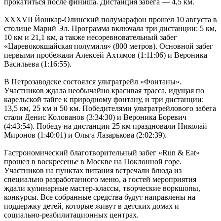
прокатиться после финиша. Дистанция забега — 4,5 км.
XXXVII Йошкар-Олинский полумарафон прошел 10 августа в
столице Марий Эл. Программа включала три дистанции: 5 км,
10 км и 21,1 км, а также несоревновательный забег
«Царевококшайская полумиля» (800 метров). Основной забег
первыми пробежали Алексей Ахтямов (1:11:06) и Вероника
Васильева (1:16:55).
В Петрозаводске состоялся ультратрейл «Фонтаны».
Участников ждала необычайно красивая трасса, идущая по
карельской тайге к природному фонтану, и три дистанции:
13,5 км, 25 км и 50 км. Победителями ультратрейлового забега
стали Денис Колованов (3:34:30) и Вероника Боревич
(4:43:54). Победу на дистанции 25 км праздновали Николай
Миронов (1:40:01) и Ольга Лазарькова (2:02:39).
Гастрономический благотворительный забег «Run & Eat»
прошел в воскресенье в Москве на Поклонной горе.
Участников на пунктах питания встречали блюда из
специально разработанного меню, а гостей мероприятия
ждали кулинарные мастер-классы, творческие воркшопы,
конкурсы. Все собранные средства будут направлены на
поддержку детей, которые живут в детских домах и
социально-реабилитационных центрах.