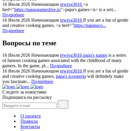
16 Июля 2026
Начинающим
rewiva3016
<a
href="
https://papasgamesfree.io
">papa's games</a> is a seri...
Подробнее
16 Июля 2026
Начинающим
rewiva3016
If you are a fan of gentle
and creative cooking games, <a href="
https://papassco...
Подробнее
Вопросы по теме
16 Июля 2026
Начинающим
rewiva3016
papa's games
is a series
of famous cooking games associated with the childhood of many
gamers. In the game, pl...
Подробнее
16 Июля 2026
Начинающим
rewiva3016
If you are a fan of gentle
and creative cooking games,
papa's scooperia
will definitely make
you fascinate...
Подробнее
Следите за новостями
Подпишись на рассылку
О проекте
Правила
Контакты