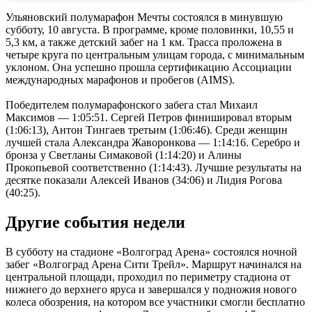
Ульяновский полумарафон Мечты состоялся в минувшую
субботу, 10 августа. В программе, кроме половинки, 10,55 и
5,3 км, а также детский забег на 1 км. Трасса проложена в
четыре круга по центральным улицам города, с минимальным
уклоном. Она успешно прошла сертификацию Ассоциации
международных марафонов и пробегов (AIMS).
Победителем полумарафонского забега стал Михаил
Максимов — 1:05:51. Сергей Петров финишировал вторым
(1:06:13), Антон Тингаев третьим (1:06:46). Среди женщин
лучшей стала Александра Жаворонкова — 1:14:16. Серебро и
бронза у Светланы Симаковой (1:14:20) и Алины
Прокопьевой соответственно (1:14:43). Лучшие результаты на
десятке показали Алексей Иванов (34:06) и Лидия Рогова
(40:25).
Другие события недели
В субботу на стадионе «Волгоград Арена» состоялся ночной
забег «Волгоград Арена Сити Трейл». Маршрут начинался на
центральной площади, проходил по периметру стадиона от
нижнего до верхнего яруса и завершался у подножия нового
колеса обозрения, на котором все участники смогли бесплатно