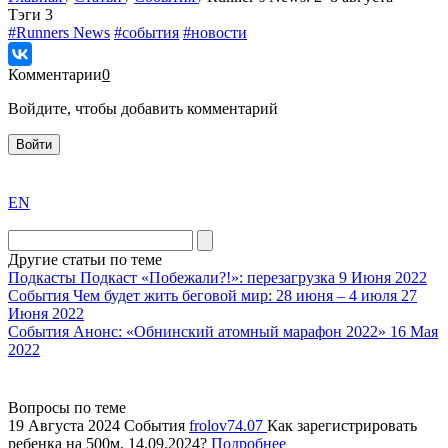
Tэги
3
#Runners News
#события
#новости
Комментарии
0
Войдите, чтобы добавить комментарий
Войти
exact
EN
the
division
agent
Другие статьи по теме
watch
Подкасты
Подкаст «Побежали?!»: перезагрузка
9 Июня 2022
replica
События
Чем будет жить беговой мир: 28 июня – 4 июля
27
Июня 2022
showcases
События
Анонс: «Обнинский атомный марафон 2022»
16 Мая
substantial
2022
areas.
swiss
replica
Вопросы по теме
bvlgari
19 Августа 2024
События
frolov74.07
Как зарегистрировать
ребенка на 500м, 14.09.2024?
Подробнее