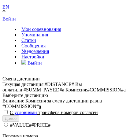
EN
Войти
Мои соревнования
Упоминания
Статьи
Сообщения
Уведомления
Настройки
Выйти
Смена дистанции
Текущая дистанция:
#DISTANCE#
Вы
оплатили:
#SUMM_PAYED#
a
Комиссия:
#COMMISSION#
a
Выберите дистанцию
Внимание
Комиссия за смену дистанции равна
#COMMISSION#
a
С
условиями
трансфера номеров согласен
Далее
#VALUE##PRICE#
Передача номера