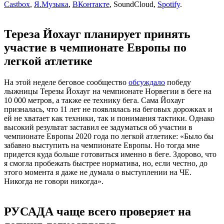
Castbox
,
Я.Музыка
,
ВКонтакте
, SoundCloud,
Spotify
.
Тереза Йохауг планирует принять
участие в чемпионате Европы по
легкой атлетике
На этой неделе беговое сообщество
обсуждало
победу
лыжницы Терезы Йохауг на чемпионате Норвегии в беге на
10 000 метров, а также ее технику бега. Сама Йохауг
призналась, что 11 лет не появлялась на беговых дорожках и
ей не хватает как техники, так и понимания тактики. Однако
высокий результат заставил ее задуматься об участии в
чемпионате Европы 2020 года по легкой атлетике: «Было бы
забавно выступить на чемпионате Европы. Но тогда мне
придется куда больше готовиться именно в беге. Здорово, что
я смогла пробежать быстрее норматива, но, если честно, до
этого момента я даже не думала о выступлении на ЧЕ.
Никогда не говори никогда».
РУСАДА чаще всего проверяет на