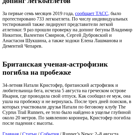
допинг легкоатлетов
За первые семь месяцев 2019 года,
сообщает ТАСС,
было
протестировано 733 легкоатлета. По числу индивидуальных
тестирований также лидируют представители легкой
атлетики: 9 раз прошли проверку на допинг бегуны Владимир
Никитин, Валентин Смирнов, Сергей Дубровский и
Анастасия Шукшина, а также ходоки Елена Лашманова и
Дементий Чепарев.
Британская ученая-астрофизик
погибла на пробежке
34-летняя Натали Кристофер, британский астрофизик и
любительница бега, исчезла 5 августа на греческом острове
Икария, где проводила свой отпуск. Как сообщил ее муж, она
ушла на пробежку и не вернулась. После трех дней поисков, в
которых участвовали друзья Натали по беговому клубу The
Cyprus Trail Runners, ее тело было найдено в ущелье глубиной
около 20 метров. По заявлению коронера, Кристофер погибла
после падения с высоты.
Главная
/
Статьи
/
События
/
Runner’s News: 2–8 августа