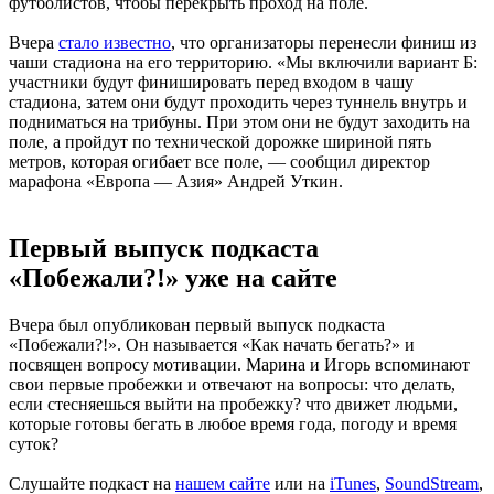
футболистов, чтобы перекрыть проход на поле.
Вчера
стало известно
, что организаторы перенесли финиш из
чаши стадиона на его территорию. «Мы включили вариант Б:
участники будут финишировать перед входом в чашу
стадиона, затем они будут проходить через туннель внутрь и
подниматься на трибуны. При этом они не будут заходить на
поле, а пройдут по технической дорожке шириной пять
метров, которая огибает все поле, — сообщил директор
марафона «Европа — Азия» Андрей Уткин.
Первый выпуск подкаста
«Побежали?!» уже на сайте
Вчера был опубликован первый выпуск подкаста
«Побежали?!». Он называется «Как начать бегать?» и
посвящен вопросу мотивации. Марина и Игорь вспоминают
свои первые пробежки и отвечают на вопросы: что делать,
если стесняешься выйти на пробежку? что движет людьми,
которые готовы бегать в любое время года, погоду и время
суток?
Слушайте подкаст на
нашем сайте
или на
iTunes
,
SoundStream
,