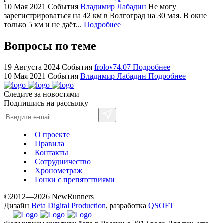
watches
10 Мая 2021
События
Владимир Лабадин
Не могу
+maserati
зарегистрироваться на 42 км в Волгоград на 30 мая. В окне
online
только 5 км и не даёт...
Подробнее
for
cheap
Вопросы по теме
sale.
https://ylfactoryrolex.com/
19 Августа 2024
События
frolov74.07
Подробнее
hilarity
10 Мая 2021
События
Владимир Лабадин
Подробнее
exceptional
Следите за новостями
method.
Подпишись на рассылку
www.yvessaintlaurent.to
with
the
О проекте
best
Правила
prices.
Контакты
Сотрудничество
Хронометраж
Гонки с препятствиями
©2012—2026 NewRunners
Дизайн
Beta Digital Production
, разработка
QSOFT