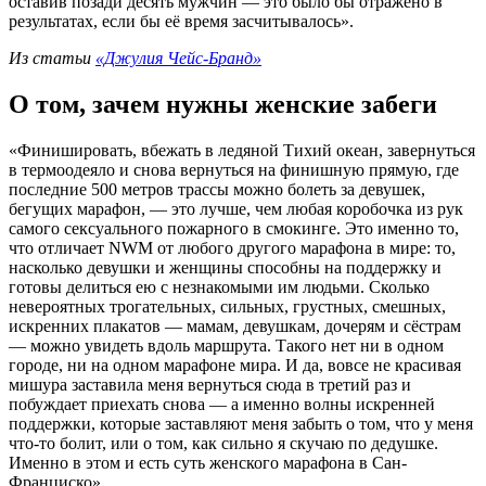
оставив позади десять мужчин — это было бы отражено в
результатах, если бы её время засчитывалось».
Из статьи
«Джулия Чейс-Бранд»
О том, зачем нужны женские забеги
«Финишировать, вбежать в ледяной Тихий океан, завернуться
в термоодеяло и снова вернуться на финишную прямую, где
последние 500 метров трассы можно болеть за девушек,
бегущих марафон, — это лучше, чем любая коробочка из рук
самого сексуального пожарного в смокинге. Это именно то,
что отличает NWM от любого другого марафона в мире: то,
насколько девушки и женщины способны на поддержку и
готовы делиться ею с незнакомыми им людьми. Сколько
невероятных трогательных, сильных, грустных, смешных,
искренних плакатов — мамам, девушкам, дочерям и сёстрам
— можно увидеть вдоль маршрута. Такого нет ни в одном
городе, ни на одном марафоне мира. И да, вовсе не красивая
мишура заставила меня вернуться сюда в третий раз и
побуждает приехать снова — а именно волны искренней
поддержки, которые заставляют меня забыть о том, что у меня
что-то болит, или о том, как сильно я скучаю по дедушке.
Именно в этом и есть суть женского марафона в Сан-
Франциско».