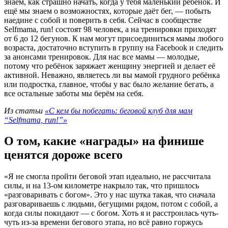
знаем, как страшно начать, когда у тебя маленький ребёнок. И
ещё мы знаем о возможностях, которые даёт бег, — побыть
наедине с собой и поверить в себя. Сейчас в сообществе
Selfmama, run! состоят 98 человек, а на тренировки приходят
от 6 до 12 бегунов. К нам могут присоединиться мамы любого
возраста, достаточно вступить в группу на Facebook и следить
за анонсами тренировок. Для нас все мамы — молодые,
потому что ребёнок заряжает женщину энергией и делает её
активной. Неважно, являетесь ли вы мамой грудного ребёнка
или подростка, главное, чтобы у вас было желание бегать, а
все остальные заботы мы берём на себя.
Из статьи
«С кем бы побегать: беговой клуб для мам
“Selfmama, run!”»
О том, какие «награды» на финише
ценятся дороже всего
«Я не смогла пройти беговой этап идеально, не рассчитала
силы, и на 13-ом километре накрыло так, что пришлось
«разговаривать с богом». Это у нас шутка такая, что сначала
разговариваешь с людьми, бегущими рядом, потом с собой, а
когда силы покидают — с богом. Хоть я и расстроилась чуть-
чуть из-за времени бегового этапа, но всё равно горжусь