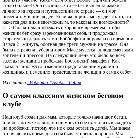
стало больше! Она осознала, что её бег вышел за рамки
личного интереса и путешествий по стране — он мог
поменять мнение людей. Если женщины могут делать то, что
кажется для них невозможным, то каковы их возможности?
<...> Она хотела пробежать с хорошим временем, чтобы
женский бег сразу зарекомендовал себя, и продолжала
старательно держать темп. Бобби финишировала со временем
3 часа 21 минута, обогнав две трети мужчин на трассе. Она
была встречена губернатором Массачусетса, аплодисментами
зрителей и прессой. На следующий день это было во всех
газетах: женщина пробежала Бостонский марафон! Как
сказала Гибб: «Это изменило представление мужчин о
женщинах и изменило представление женщин о самих себе».
Из статьи
«Роберта “Бобби” Гибб»
О самом классном женском беговом
клубе
Наш клуб создан для мам, которые только начинают бегать
или бегают уже давно, но не могут себе позволить выходить
на пробежки, потому что не с кем оставить детей. Мы знаем,
что выделить время для себя бывает очень непросто. Мы