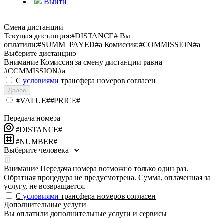
Выйти
Смена дистанции
Текущая дистанция:
#DISTANCE#
Вы
оплатили:
#SUMM_PAYED#
a
Комиссия:
#COMMISSION#
a
Выберите дистанцию
Внимание
Комиссия за смену дистанции равна
#COMMISSION#
a
С
условиями
трансфера номеров согласен
Далее
#VALUE##PRICE#
Передача номера
#DISTANCE#
#NUMBER#
Выберите человека
Внимание
Передача номера возможно только один раз.
Обратная процедура не предусмотрена. Сумма, оплаченная за
услугу, не возвращается.
С
условиями
трансфера номеров согласен
Дополнительные услуги
Вы оплатили дополнительные услуги и сервисы