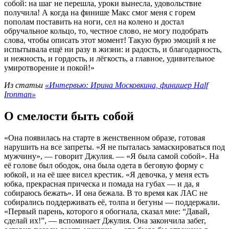
собой: на шаг не перешла, уроки вынесла, удовольствие
получила! А когда на финише Макс смог меня с горем
пополам поставить на ноги, сел на колено и достал
обручальное кольцо, то, честное слово, не могу подобрать
слова, чтобы описать этот момент! Такую бурю эмоций я не
испытывала ещё ни разу в жизни: и радость, и благодарность,
и нежность, и гордость, и лёгкость, а главное, удивительное
умиротворение и покой!»
Из статьи
«Интервью: Ирина Московкина, финишер Half
Ironman»
О смелости быть собой
«Она появилась на старте в женственном образе, готовая
нарушить на все запреты. «Я не пыталась замаскироваться под
мужчину», — говорит Джулия. — «Я была самой собой». На
её голове был ободок, она была одета в беговую форму с
юбкой, и на её шее висел крестик. «Я девочка, у меня есть
юбка, прекрасная прическа и помада на губах — и да, я
собираюсь бежать». И она бежала. В то время как ЛАС не
собирались поддерживать её, толпа и бегуны — поддержали.
«Первый парень, которого я обогнала, сказал мне: “Давай,
сделай их!”, — вспоминает Джулия. Она закончила забег,