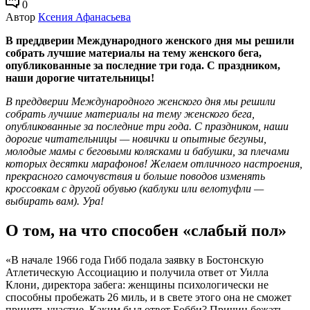
0
Автор
Ксения Афанасьева
В преддверии Международного женского дня мы решили
собрать лучшие материалы на тему женского бега,
опубликованные за последние три года. С праздником,
наши дорогие читательницы!
В преддверии Международного женского дня мы решили
собрать лучшие материалы на тему женского бега,
опубликованные за последние три года. С праздником, наши
дорогие читательницы — новички и опытные бегуньи,
молодые мамы с беговыми колясками и бабушки, за плечами
которых десятки марафонов! Желаем отличного настроения,
прекрасного самочувствия и больше поводов изменять
кроссовкам с другой обувью (каблуки или велотуфли —
выбирать вам). Ура!
О том, на что способен «слабый пол»
«В начале 1966 года Гибб подала заявку в Бостонскую
Атлетическую Ассоциацию и получила ответ от Уилла
Клони, директора забега: женщины психологически не
способны пробежать 26 миль, и в свете этого она не сможет
принять участие. Каким был ответ Бобби? Причин бежать