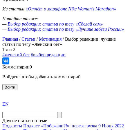
Из статьи
«Отчёт о марафоне Nike Woman’s Marathon»
Читайте также:
—
Выбор редакции: статьи по тегу «Сделай сам»
—
Выбор редакции: статьи по тегу «Лучшие забеги России»
Главная
/
Статьи
/
Мотивация
/
Выбор редакции: лучшие
статьи по тегу «Женский бег»
Tэги
2
#женский бег
#выбор редакции
Комментарии
0
Войдите, чтобы добавить комментарий
Войти
exact
EN
the
division
agent
Другие статьи по теме
watch
Подкасты
Подкаст «Побежали?!»: перезагрузка
9 Июня 2022