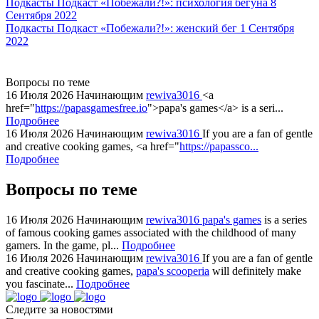
replica
Подкасты
Подкаст «Побежали?!»: психология бегуна
8
Сентября 2022
showcases
Подкасты
Подкаст «Побежали?!»: женский бег
1 Сентября
substantial
2022
areas.
swiss
replica
Вопросы по теме
bvlgari
16 Июля 2026
Начинающим
rewiva3016
<a
href="
https://papasgamesfree.io
">papa's games</a> is a seri...
watches
Подробнее
+maserati
16 Июля 2026
Начинающим
rewiva3016
If you are a fan of gentle
online
and creative cooking games, <a href="
https://papassco...
for
Подробнее
cheap
Вопросы по теме
sale.
https://ylfactoryrolex.com/
hilarity
16 Июля 2026
Начинающим
rewiva3016
papa's games
is a series
of famous cooking games associated with the childhood of many
exceptional
gamers. In the game, pl...
Подробнее
method.
16 Июля 2026
Начинающим
rewiva3016
If you are a fan of gentle
www.yvessaintlaurent.to
and creative cooking games,
papa's scooperia
will definitely make
with
you fascinate...
Подробнее
the
Следите за новостями
best