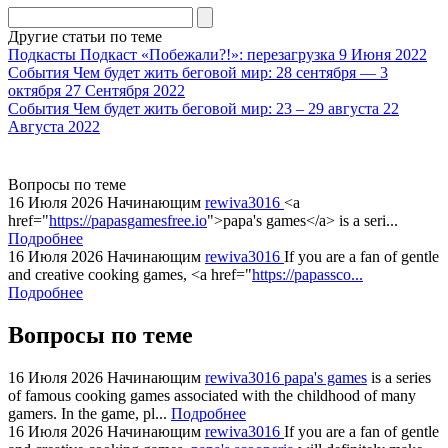
division
agent
Другие статьи по теме
watch
Подкасты
Подкаст «Побежали?!»: перезагрузка
9 Июня 2022
replica
События
Чем будет жить беговой мир: 28 сентября — 3
октября
27 Сентября 2022
showcases
События
Чем будет жить беговой мир: 23 – 29 августа
22
substantial
Августа 2022
areas.
swiss
replica
Вопросы по теме
bvlgari
16 Июля 2026
Начинающим
rewiva3016
<a
href="
https://papasgamesfree.io
">papa's games</a> is a seri...
watches
Подробнее
+maserati
16 Июля 2026
Начинающим
rewiva3016
If you are a fan of gentle
online
and creative cooking games, <a href="
https://papassco...
for
Подробнее
cheap
Вопросы по теме
sale.
https://ylfactoryrolex.com/
hilarity
16 Июля 2026
Начинающим
rewiva3016
papa's games
is a series
of famous cooking games associated with the childhood of many
exceptional
gamers. In the game, pl...
Подробнее
method.
16 Июля 2026
Начинающим
rewiva3016
If you are a fan of gentle
www.yvessaintlaurent.to