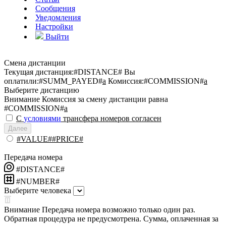
Сообщения
Уведомления
Настройки
Выйти
Смена дистанции
Текущая дистанция:
#DISTANCE#
Вы
оплатили:
#SUMM_PAYED#
a
Комиссия:
#COMMISSION#
a
Выберите дистанцию
Внимание
Комиссия за смену дистанции равна
#COMMISSION#
a
С
условиями
трансфера номеров согласен
Далее
#VALUE##PRICE#
Передача номера
#DISTANCE#
#NUMBER#
Выберите человека
Внимание
Передача номера возможно только один раз.
Обратная процедура не предусмотрена. Сумма, оплаченная за