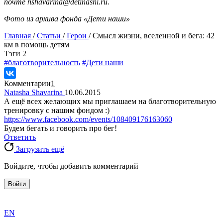
почте nshavarina@detinashi.ru.
Фото из архива фонда «Дети наши»
Главная
/
Статьи
/
Герои
/
Смысл жизни, вселенной и бега: 42
км в помощь детям
Tэги
2
#благотворительность
#Дети наши
Комментарии
1
Natasha Shavarina
10.06.2015
А ещё всех желающих мы приглашаем на благотворительную
тренировку с нашим фондом :)
https://www.facebook.com/events/108409176163060
Будем бегать и говорить про бег!
Ответить
Загрузить ещё
Войдите, чтобы добавить комментарий
Войти
exact
EN
the