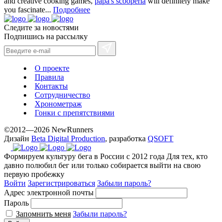
and creative cooking games,
papa's scooperia
will definitely make
with
you fascinate...
Подробнее
the
Следите за новостями
best
Подпишись на рассылку
prices.
О проекте
Правила
Контакты
Сотрудничество
Хронометраж
Гонки с препятствиями
©2012—2026 NewRunners
Дизайн
Beta Digital Production
, разработка
QSOFT
Формируем культуру бега в России с 2012 года
Для тех, кто
давно полюбил бег или только собирается выйти на свою
первую пробежку
Войти
Зарегистрироваться
Забыли пароль?
Адрес электронной почты
Пароль
Запомнить меня
Забыли пароль?