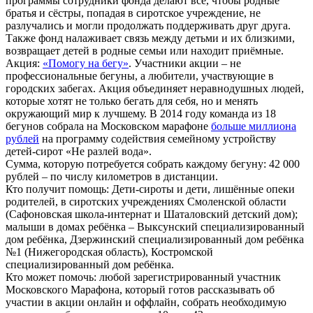
программы сотрудники фонда делают всё, чтобы родные
братья и сёстры, попадая в сиротское учреждение, не
разлучались и могли продолжать поддерживать друг друга.
Также фонд налаживает связь между детьми и их близкими,
возвращает детей в родные семьи или находит приёмные.
Акция:
«Помогу на бегу»
. Участники акции – не
профессиональные бегуны, а любители, участвующие в
городских забегах. Акция объединяет неравнодушных людей,
которые хотят не только бегать для себя, но и менять
окружающий мир к лучшему. В 2014 году команда из 18
бегунов собрала на Московском марафоне
больше миллиона
рублей
на программу содействия семейному устройству
детей-сирот «Не разлей вода».
Сумма, которую потребуется собрать каждому бегуну: 42 000
рублей – по числу километров в дистанции.
Кто получит помощь: Дети-сироты и дети, лишённые опеки
родителей, в сиротских учреждениях Смоленской области
(Сафоновская школа-интернат и Шаталовский детский дом);
малыши в домах ребёнка – Выксунский специализированный
дом ребёнка, Дзержинский специализированный дом ребёнка
№1 (Нижегородская область), Костромской
специализированный дом ребёнка.
Кто может помочь: любой зарегистрированный участник
Московского Марафона, который готов рассказывать об
участии в акции онлайн и оффлайн, собрать необходимую