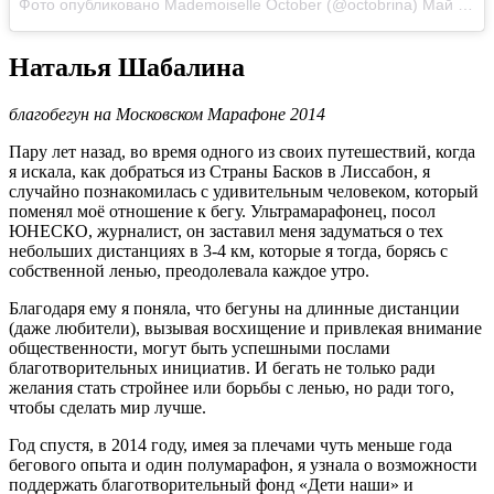
Фото опубликовано Mademoiselle October (@octobrina)
Май 17 2015 в 6:19 PDT
Наталья Шабалина
благобегун на Московском Марафоне 2014
Пару лет назад, во время одного из своих путешествий, когда
я искала, как добраться из Страны Басков в Лиссабон, я
случайно познакомилась с удивительным человеком, который
поменял моё отношение к бегу. Ультрамарафонец, посол
ЮНЕСКО, журналист, он заставил меня задуматься о тех
небольших дистанциях в 3-4 км, которые я тогда, борясь с
собственной ленью, преодолевала каждое утро.
Благодаря ему я поняла, что бегуны на длинные дистанции
(даже любители), вызывая восхищение и привлекая внимание
общественности, могут быть успешными послами
благотворительных инициатив. И бегать не только ради
желания стать стройнее или борьбы с ленью, но ради того,
чтобы сделать мир лучше.
Год спустя, в 2014 году, имея за плечами чуть меньше года
бегового опыта и один полумарафон, я узнала о возможности
поддержать благотворительный фонд «Дети наши» и