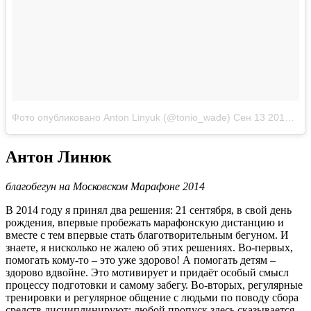
Фото опубликовано Anton Linyuk (@tonio_wade)
Сен 13 2014 в 8:28 PDT
Антон Линюк
благобегун на Московском Марафоне 2014
В 2014 году я принял два решения: 21 сентября, в свой день
рождения, впервые пробежать марафонскую дистанцию и
вместе с тем впервые стать благотворительным бегуном. И
знаете, я нисколько не жалею об этих решениях. Во-первых,
помогать кому-то – это уже здорово! А помогать детям –
здорово вдвойне. Это мотивирует и придаёт особый смысл
процессу подготовки и самому забегу. Во-вторых, регулярные
тренировки и регулярное общение с людьми по поводу сбора
средств дисциплинируют: любой пропуск здесь сказывается