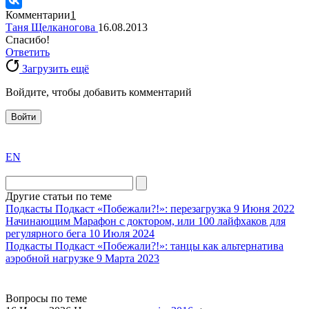
Комментарии
1
Таня Щелканогова
16.08.2013
Спасибо!
Ответить
Загрузить ещё
Войдите, чтобы добавить комментарий
Войти
exact
EN
the
division
agent
Другие статьи по теме
watch
Подкасты
Подкаст «Побежали?!»: перезагрузка
9 Июня 2022
replica
Начинающим
Марафон с доктором, или 100 лайфхаков для
регулярного бега
10 Июля 2024
showcases
Подкасты
Подкаст «Побежали?!»: танцы как альтернатива
substantial
аэробной нагрузке
9 Марта 2023
areas.
swiss
replica
Вопросы по теме