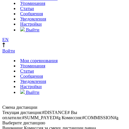
Упоминания
Статьи
Сообщения
Уведомления
Настройки
Выйти
EN
Войти
Мои соревнования
Упоминания
Статьи
Сообщения
Уведомления
Настройки
Выйти
Смена дистанции
Текущая дистанция:
#DISTANCE#
Вы
оплатили:
#SUMM_PAYED#
a
Комиссия:
#COMMISSION#
a
Выберите дистанцию
Внимание
Комиссия за смену дистанции равна