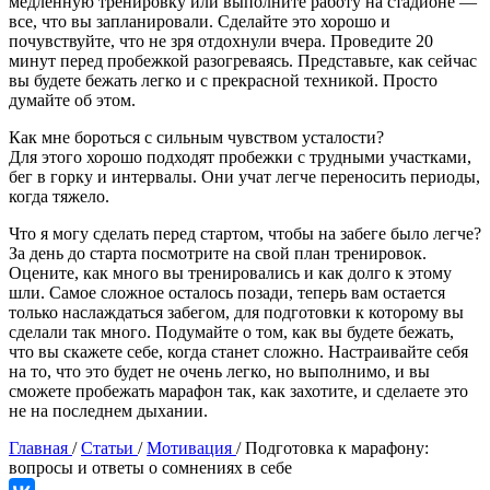
медленную тренировку или выполните работу на стадионе —
все, что вы запланировали. Сделайте это хорошо и
почувствуйте, что не зря отдохнули вчера. Проведите 20
минут перед пробежкой разогреваясь. Представьте, как сейчас
вы будете бежать легко и с прекрасной техникой. Просто
думайте об этом.
Как мне бороться с сильным чувством усталости?
Для этого хорошо подходят пробежки с трудными участками,
бег в горку и интервалы. Они учат легче переносить периоды,
когда тяжело.
Что я могу сделать перед стартом, чтобы на забеге было легче?
За день до старта посмотрите на свой план тренировок.
Оцените, как много вы тренировались и как долго к этому
шли. Самое сложное осталось позади, теперь вам остается
только наслаждаться забегом, для подготовки к которому вы
сделали так много. Подумайте о том, как вы будете бежать,
что вы скажете себе, когда станет сложно. Настраивайте себя
на то, что это будет не очень легко, но выполнимо, и вы
сможете пробежать марафон так, как захотите, и сделаете это
не на последнем дыхании.
Главная
/
Статьи
/
Мотивация
/
Подготовка к марафону:
вопросы и ответы о сомнениях в себе