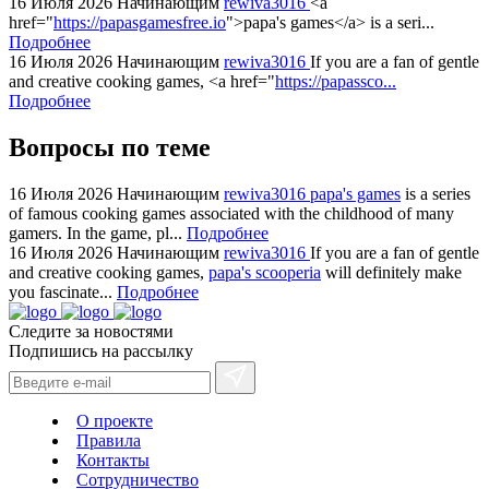
bvlgari
16 Июля 2026
Начинающим
rewiva3016
<a
href="
https://papasgamesfree.io
">papa's games</a> is a seri...
watches
Подробнее
+maserati
16 Июля 2026
Начинающим
rewiva3016
If you are a fan of gentle
online
and creative cooking games, <a href="
https://papassco...
for
Подробнее
cheap
Вопросы по теме
sale.
https://ylfactoryrolex.com/
hilarity
16 Июля 2026
Начинающим
rewiva3016
papa's games
is a series
of famous cooking games associated with the childhood of many
exceptional
gamers. In the game, pl...
Подробнее
method.
16 Июля 2026
Начинающим
rewiva3016
If you are a fan of gentle
www.yvessaintlaurent.to
and creative cooking games,
papa's scooperia
will definitely make
with
you fascinate...
Подробнее
the
Следите за новостями
best
Подпишись на рассылку
prices.
О проекте
Правила
Контакты
Сотрудничество