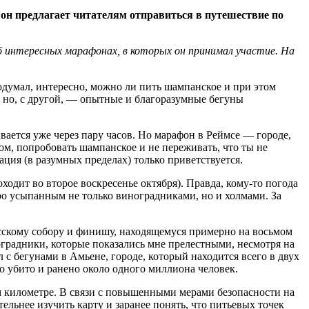
 он предлагает читателям отправиться в путешествие по
 интересных марафонах, в которых он принимал участие. На
подумал, интересно, можно ли пить шампанское и при этом
 но, с другой, — опытные и благоразумные бегуны
вается уже через пару часов. Но марафон в Реймсе — городе,
м, попробовать шампанское и не переживать, что ты не
ация (в разумных пределах) только приветствуется.
одит во второе воскресенье октября). Правда, кому-то погода
ро усыпанным не только виноградниками, но и холмами. За
сскому собору и финишу, находящемуся примерно на восьмом
оградники, которые показались мне прелестными, несмотря на
л с бегунами в Амьене, городе, который находится всего в двух
о убито и ранено около одного миллиона человек.
м километре. В связи с повышенными мерами безопасности на
льнее изучить карту и заранее понять, что питьевых точек