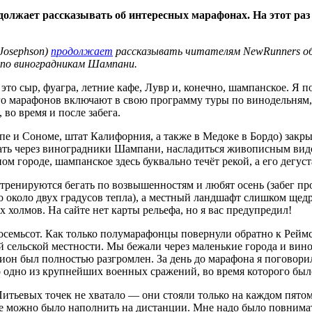
должает рассказывать об интересных марафонах. На этот раз
Josephson)
продолжает
рассказывать читателям NewRunners об
 по виноградникам Шампани.
это сыр, фуагра, летние кафе, Лувр и, конечно, шампанское. Я 
го марафонов включают в свою программу туры по винодельням,
во время и после забега.
пе и Сономе, штат Калифорния, а также в Медоке в Бордо) закры
ать через виноградники Шампани, насладиться живописным видо
м городе, шампанское здесь буквально течёт рекой, а его дегуст
ренируются бегать по возвышенностям и любят осень (забег прох
о около двух градусов тепла), а местный ландшафт слишком щед
 холмов. На сайте нет карты рельефа, но я вас предупредил!
осемьсот. Как только полумарафонцы повернули обратно к Рейм
й сельской местности. Мы бежали через маленькие города и вин
егион был полностью разгромлен. За день до марафона я поговори
о одно из крупнейших военных сражений, во время которого был
Питьевых точек не хватало — они стояли только на каждом пято
ые можно было наполнить на дистанции. Мне надо было повнимате