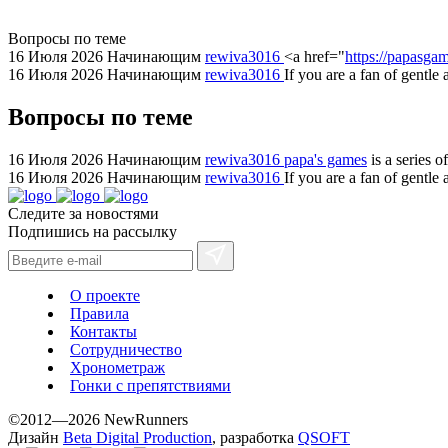
substantial
areas.
Вопросы по теме
swiss
16 Июля 2026
Начинающим
rewiva3016
<a href="
https://papasgam
replica
16 Июля 2026
Начинающим
rewiva3016
If you are a fan of gentle
bvlgari
Вопросы по теме
watches
+maserati
online
16 Июля 2026
Начинающим
rewiva3016
papa's games
is a series 
16 Июля 2026
Начинающим
rewiva3016
If you are a fan of gentl
for
cheap
Следите за новостями
sale.
Подпишись на рассылку
https://ylfactoryrolex.com/
hilarity
exceptional
О проекте
method.
Правила
Контакты
www.yvessaintlaurent.to
Сотрудничество
with
Хронометраж
the
Гонки с препятствиями
best
©2012—2026 NewRunners
prices.
Дизайн
Beta Digital Production
, разработка
QSOFT