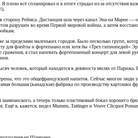
 Я плохо всё спланировал и в итоге страдал из-за отсутствия ва
!).
в сторону Реймса. Дистанция шла через канал Эна на Марне — 
потом разрушен во время Первой мировой войны, а затем восста
ройкам.
же за пределами маленьких городов. Было несколько групп, кото
ту для флейты и фортепиано или хотя бы «Трех гипнопедий» Эри
 сражения, я стал напевать фортепианный концерт для левой ру
ния.
тысяч человек, который находится в девяноста милях от Парижа. 
ерены, что это общефранцузский напиток. Сейчас многие люди 
самая большая (канадская) фабрика по производству картошки фр
шампанского, а теперь только пластиковый бокал хорошего брют
ot. Ещё я, кажется, видел Mumms, Tattinger и Veuve Clicquot Pons
виноградникам Шампани