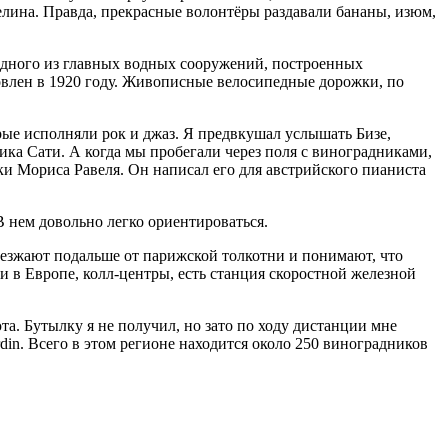
зелина. Правда, прекрасные волонтёры раздавали бананы, изюм,
одного из главных водных сооружений, построенных
новлен в 1920 году. Живописные велосипедные дорожки, по
рые исполняли рок и джаз. Я предвкушал услышать Бизе,
ка Сати. А когда мы пробегали через поля с виноградниками,
ки Мориса Равеля. Он написал его для австрийского пианиста
В нем довольно легко ориентироваться.
уезжают подальше от парижской толкотни и понимают, что
и в Европе, колл-центры, есть станция скоростной железной
а. Бутылку я не получил, но зато по ходу дистанции мне
ardin. Всего в этом регионе находится около 250 виноградников