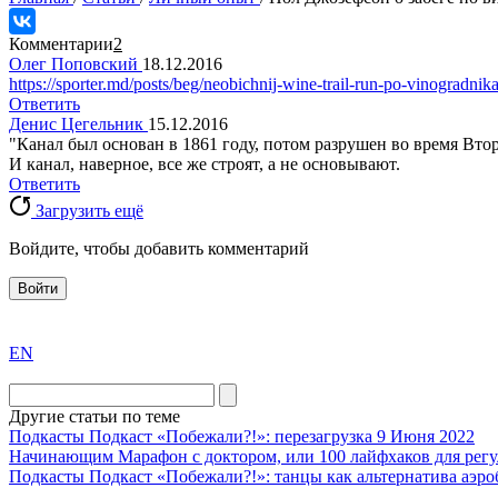
Комментарии
2
Олег Поповский
18.12.2016
https://sporter.md/posts/beg/neobichnij-wine-trail-run-po-vinogradnik
Ответить
Денис Цегельник
15.12.2016
"Канал был основан в 1861 году, потом разрушен во время Второ
И канал, наверное, все же строят, а не основывают.
Ответить
Загрузить ещё
Войдите, чтобы добавить комментарий
Войти
exact
EN
the
division
agent
Другие статьи по теме
watch
Подкасты
Подкаст «Побежали?!»: перезагрузка
9 Июня 2022
replica
Начинающим
Марафон с доктором, или 100 лайфхаков для регу
Подкасты
Подкаст «Побежали?!»: танцы как альтернатива аэро
showcases