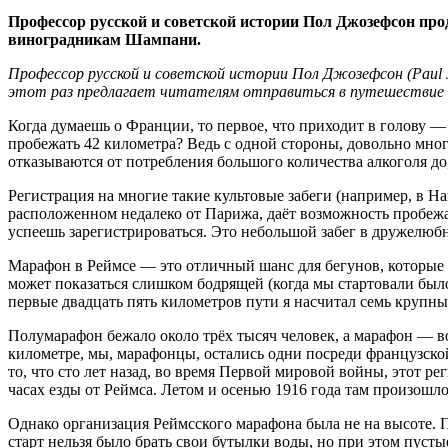
Профессор русской и советской истории Пол Джозефсон про
виноградникам Шампани.
Профессор русской и советской истории Пол Джозефсон (Paul 
этот раз предлагает читателям отправиться в путешествие
Когда думаешь о Франции, то первое, что приходит в голову — 
пробежать 42 километра? Ведь с одной стороны, довольно мно
отказываются от потребления большого количества алкоголя до, 
Регистрация на многие такие культовые забеги (например, в На
расположенном недалеко от Парижа, даёт возможность пробеж
успеешь зарегистрироваться. Это небольшой забег в дружелюбно
Марафон в Реймсе — это отличный шанс для бегунов, которые т
может показаться слишком бодрящей (когда мы стартовали был
первые двадцать пять километров пути я насчитал семь крупных
Полумарафон бежало около трёх тысяч человек, а марафон — в
километре, мы, марафонцы, остались одни посреди французско
то, что сто лет назад, во время Первой мировой войны, этот р
часах езды от Реймса. Летом и осенью 1916 года там произошл
Однако организация Реймсского марафона была не на высоте. 
старт нельзя было брать свои бутылки воды, но при этом пуст