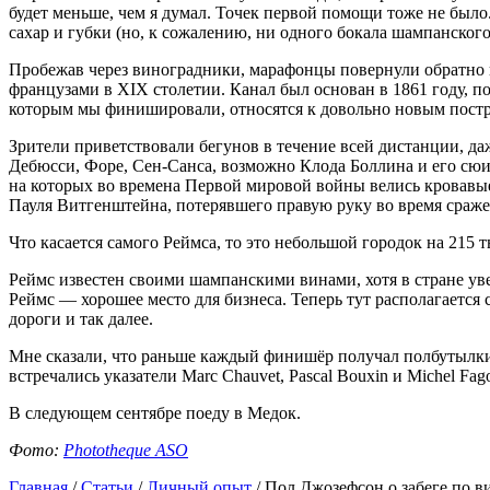
будет меньше, чем я думал. Точек первой помощи тоже не было.
сахар и губки (но, к сожалению, ни одного бокала шампанского
Пробежав через виноградники, марафонцы повернули обратно 
французами в XIX столетии. Канал был основан в 1861 году, 
которым мы финишировали, относятся к довольно новым пост
Зрители приветствовали бегунов в течение всей дистанции, да
Дебюсси, Форе, Сен-Санса, возможно Клода Боллина и его сюи
на которых во времена Первой мировой войны велись кровавые
Пауля Витгенштейна, потерявшего правую руку во время сраже
Что касается самого Реймса, то это небольшой городок на 215 
Реймс известен своими шампанскими винами, хотя в стране ув
Реймс — хорошее место для бизнеса. Теперь тут располагается 
дороги и так далее.
Мне сказали, что раньше каждый финишёр получал полбутылки 
встречались указатели Marc Chauvet, Pascal Bouxin и Michel Fag
В следующем сентябре поеду в Медок.
Фото:
Phototheque ASO
Главная
/
Статьи
/
Личный опыт
/
Пол Джозефсон о забеге по 