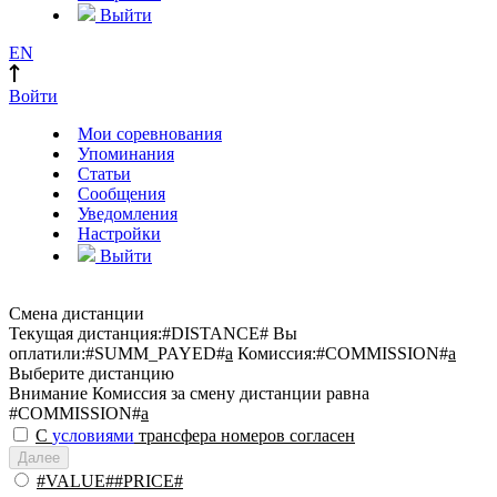
Выйти
EN
Войти
Мои соревнования
Упоминания
Статьи
Сообщения
Уведомления
Настройки
Выйти
Смена дистанции
Текущая дистанция:
#DISTANCE#
Вы
оплатили:
#SUMM_PAYED#
a
Комиссия:
#COMMISSION#
a
Выберите дистанцию
Внимание
Комиссия за смену дистанции равна
#COMMISSION#
a
С
условиями
трансфера номеров согласен
Далее
#VALUE##PRICE#