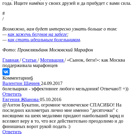
года. Ищите намёки у своих друзей и да прибудет с вами сила.
#
/
Возможно, вам будет интересно узнать больше о том:
—
как зажечь бегунов на забеге
;
—
как стать идеальным болельщиком
.
Фото: Промсвязьбанк Московский Марафон
Главная
/
Статьи
/
Мотивация
/
«Сынок, беги!»: как Москва
поддерживала марафонцев
Комментарии
6
Валентин Шачнев
24.09.2017
болельщики - эффективнее любого мельдония! Отвечаю!! =))
Ответить
Eвгения Жбанова
05.10.2016
@Антон Букатин, огромное человеческое СПАСИБО! На
последних километрах лично мне именно "десяточки" с
висящими на шеях медалями придают наибольший заряд и
вселяют веру в то, что все действительно преодолимо и до
финишных ворот рукой подать :)
Ответить