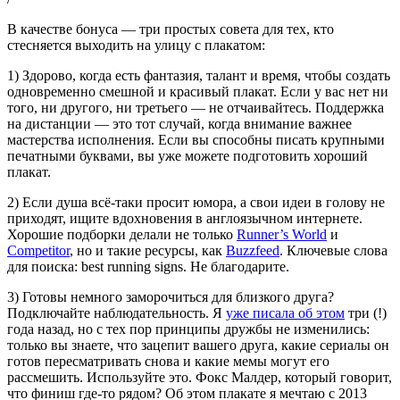
В качестве бонуса — три простых совета для тех, кто
стесняется выходить на улицу с плакатом:
1) Здорово, когда есть фантазия, талант и время, чтобы создать
одновременно смешной и красивый плакат. Если у вас нет ни
того, ни другого, ни третьего — не отчаивайтесь. Поддержка
на дистанции — это тот случай, когда внимание важнее
мастерства исполнения. Если вы способны писать крупными
печатными буквами, вы уже можете подготовить хороший
плакат.
2) Если душа всё-таки просит юмора, а свои идеи в голову не
приходят, ищите вдохновения в англоязычном интернете.
Хорошие подборки делали не только
Runner’s World
и
Competitor
, но и такие ресурсы, как
Buzzfeed
. Ключевые слова
для поиска: best running signs. Не благодарите.
3) Готовы немного заморочиться для близкого друга?
Подключайте наблюдательность. Я
уже писала об этом
три (!)
года назад, но с тех пор принципы дружбы не изменились:
только вы знаете, что зацепит вашего друга, какие сериалы он
готов пересматривать снова и какие мемы могут его
рассмешить. Используйте это. Фокс Малдер, который говорит,
что финиш где-то рядом? Об этом плакате я мечтаю с 2013