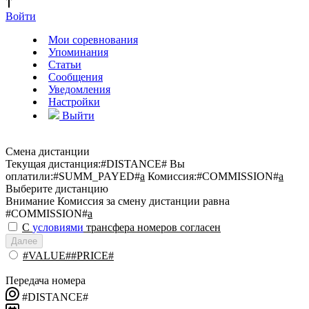
Войти
Мои соревнования
Упоминания
Статьи
Сообщения
Уведомления
Настройки
Выйти
Смена дистанции
Текущая дистанция:
#DISTANCE#
Вы
оплатили:
#SUMM_PAYED#
a
Комиссия:
#COMMISSION#
a
Выберите дистанцию
Внимание
Комиссия за смену дистанции равна
#COMMISSION#
a
С
условиями
трансфера номеров согласен
Далее
#VALUE##PRICE#
Передача номера
#DISTANCE#