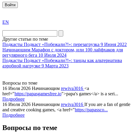
Войти
exact
EN
the
division
agent
Другие статьи по теме
watch
Подкасты
Подкаст «Побежали?!»: перезагрузка
9 Июня 2022
replica
Начинающим
Марафон с доктором, или 100 лайфхаков для
регулярного бега
10 Июля 2024
showcases
Подкасты
Подкаст «Побежали?!»: танцы как альтернатива
substantial
аэробной нагрузке
9 Марта 2023
areas.
swiss
replica
Вопросы по теме
bvlgari
16 Июля 2026
Начинающим
rewiva3016
<a
href="
https://papasgamesfree.io
">papa's games</a> is a seri...
watches
Подробнее
+maserati
16 Июля 2026
Начинающим
rewiva3016
If you are a fan of gentle
online
and creative cooking games, <a href="
https://papassco...
for
Подробнее
cheap
Вопросы по теме
sale.