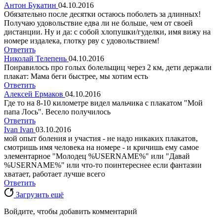
Антон Букатин
04.10.2016
Обязательно после десятки остаюсь поболеть за длинных!
Получаю удовольствие едва ли не больше, чем от своей
дистанции. Ну и да: с собой хлопушки/гуделки, имя вижу на
номере издалека, глотку рву с удовольствием!
Ответить
Николай Телепень
04.10.2016
Понравилось про голых болельщиц через 2 км, дети держали
плакат: Мама беги быстрее, мы хотим есть
Ответить
Алексей Ермаков
04.10.2016
Где то на 8-10 километре видел мальчика с плакатом "Мой
папа Лось". Весело получилось
Ответить
Ivan Ivan
03.10.2016
мой опыт боления и участия - не надо никаких плакатов,
смотришь имя человека на номере - и кричишь ему самое
элементарное "Молодец %USERNAME%" или "Давай
%USERNAME%" или что-то поинтереснее если фантазии
хватает, работает лучше всего
Ответить
Загрузить ещё
Войдите, чтобы добавить комментарий