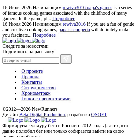
https://ylfactoryrolex.com/
hilarity
16 Июля 2026
Начинающим
rewiva3016
papa's games
is a series
of famous cooking games associated with the childhood of many
exceptional
gamers. In the game, pl...
Подробнее
method.
16 Июля 2026
Начинающим
rewiva3016
If you are a fan of gentle
www.yvessaintlaurent.to
and creative cooking games,
papa's scooperia
will definitely make
with
you fascinate...
Подробнее
the
Следите за новостями
best
Подпишись на рассылку
prices.
О проекте
Правила
Контакты
Сотрудничество
Хронометраж
Гонки с препятствиями
©2012—2026 NewRunners
Дизайн
Beta Digital Production
, разработка
QSOFT
Формируем культуру бега в России с 2012 года
Для тех, кто
давно полюбил бег или только собирается выйти на свою
первую пробежку