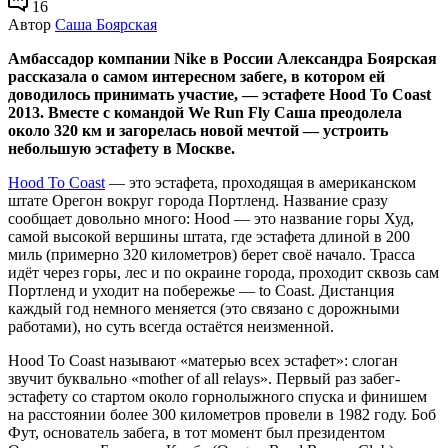
16
Автор
Саша Боярская
Амбассадор компании Nike в России Александра Боярская
рассказала о самом интересном забеге, в котором ей
доводилось принимать участие, — эстафете Hood To Coast
2013. Вместе с командой We Run Fly Саша преодолела
около 320 км и загорелась новой мечтой — устроить
небольшую эстафету в Москве.
Hood To Coast
— это эстафета, проходящая в американском
штате Орегон вокруг города Портленд. Название сразу
сообщает довольно много: Hood — это название горы Худ,
самой высокой вершины штата, где эстафета длиной в 200
миль (примерно 320 километров) берет своё начало. Трасса
идёт через горы, лес и по окраине города, проходит сквозь сам
Портленд и уходит на побережье — to Coast. Дистанция
каждый год немного меняется (это связано с дорожными
работами), но суть всегда остаётся неизменной.
Hood To Coast называют «матерью всех эстафет»: слоган
звучит буквально «mother of all relays». Первый раз забег-
эстафету со стартом около горнолыжного спуска и финишем
на расстоянии более 300 километров провели в 1982 году. Боб
Фут, основатель забега, в тот момент был президентом