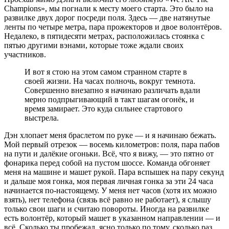
Champions», мы погнали к месту моего старта. Это было на
развилке двух дорог посреди поля. Здесь — две натянутые
ленты по четыре метра, пара прожекторов и двое волонтёров.
Недалеко, в пятидесяти метрах, расположилась стоянка с
пятью другими вэнами, которые тоже ждали своих
участников.
И вот я стою на этом самом странном старте в
своей жизни. На часах полночь, вокруг темнота.
Совершенно внезапно я начинаю различать вдали
мерно подпрыгивающий в такт шагам огонёк, и
время замирает. Это куда сильнее стартового
выстрела.
Дэн хлопает меня браслетом по руке — и я начинаю бежать.
Мой первый отрезок — восемь километров: поля, пара пабов
на пути и далёкие огоньки. Всё, что я вижу, — это пятно от
фонарика перед собой на пустом шоссе. Команда обгоняет
меня на машине и машет рукой. Пара вспышек на пару секунд
и дальше моя гонка, моя первая личная гонка за эти 24 часа
начинается по-настоящему. У меня нет часов (хотя их можно
взять), нет телефона (связь всё равно не работает), я слышу
только свои шаги и считаю повороты. Иногда на развилке
есть волонтёр, который машет в указанном направлении — и
всё. Сколько ты пробежал, ясно только по тому, сколько раз