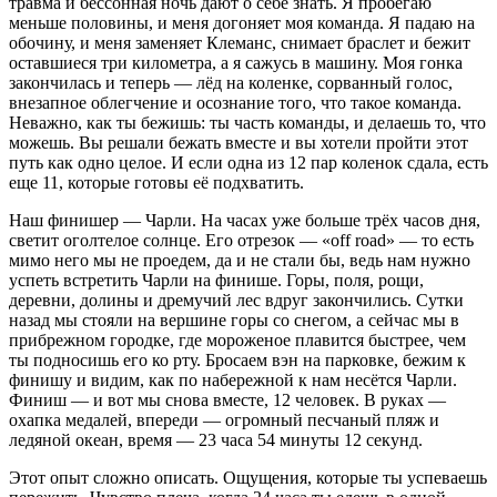
травма и бессонная ночь дают о себе знать. Я пробегаю
меньше половины, и меня догоняет моя команда. Я падаю на
обочину, и меня заменяет Клеманс, снимает браслет и бежит
оставшиеся три километра, а я сажусь в машину. Моя гонка
закончилась и теперь — лёд на коленке, сорванный голос,
внезапное облегчение и осознание того, что такое команда.
Неважно, как ты бежишь: ты часть команды, и делаешь то, что
можешь. Вы решали бежать вместе и вы хотели пройти этот
путь как одно целое. И если одна из 12 пар коленок сдала, есть
еще 11, которые готовы её подхватить.
Наш финишер — Чарли. На часах уже больше трёх часов дня,
светит оголтелое солнце. Его отрезок — «off road» — то есть
мимо него мы не проедем, да и не стали бы, ведь нам нужно
успеть встретить Чарли на финише. Горы, поля, рощи,
деревни, долины и дремучий лес вдруг закончились. Сутки
назад мы стояли на вершине горы со снегом, а сейчас мы в
прибрежном городке, где мороженое плавится быстрее, чем
ты подносишь его ко рту. Бросаем вэн на парковке, бежим к
финишу и видим, как по набережной к нам несётся Чарли.
Финиш — и вот мы снова вместе, 12 человек. В руках —
охапка медалей, впереди — огромный песчаный пляж и
ледяной океан, время — 23 часа 54 минуты 12 секунд.
Этот опыт сложно описать. Ощущения, которые ты успеваешь