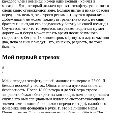
каждого члена команды номер одинаковый), кричат в
мегафон. Дэн, который должен принять эстафету, уже стоит в
специально огороженной зоне. Больше нигде и никак браслет
передавать нельзя, это строго регламентируется правилами.
Добежавший не может покинуть транзитную зону, не сняв
браслет и не отдав его следующему бегуну из своей команды.
Случается, что кто-то теряется, застревает, водитель путает
дорогу — и бегун может терять время после безумного
скоростного бега на 13 километров, мёрзнуть и ждать час или
два, пока за ним приедут. Это, конечно, редкость, но тоже
бывает.
Мой первый отрезок
#
/
Майк передал эстафету нашей машине примерно в 23:00. Я
бежала восьмой участок. Обязательным пунктом является
безопасность. После 18:00 вечера и до 9:00 утра строго
запрещено бежать без красных мигающих лампочек (в нашем
случае это был специальный жилет со светоотражающими
элементами и линией огоньков спереди и сзади), налобного
фонарика или фонарика в руке. И это не лишние меры!
Проехав мимо Дэна и включив его любимую «We Are The