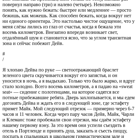
повернул направо (три) и налево (четыре). Невозможно
понять, как нужно бежать: быстрее или медленнее — просто
бежишь, как можешь. Как способен бежать, когда вокруг нет
ни единого ориентира. Это настолько чистое ощущение, что у
меня слёзы лились из глаз от счастья, когда я бежала эти
восемь километров. Внезапно впереди возникает свет,
отдалённый шум и становится ясно, что за углом транзитная
зона и сейчас побежит Дейв.
#
/
Я хлопаю Дейва по руке — светоотражающий браслет
зеленого цвета скручивается вокруг его запястья, и он
уносится в ночь, а я выдыхаю. Только что было жарко, и вдруг
стало холодно. Всего восемь километров, а я падаю на «sweat
seat» — сидение с полотенцами, на которое садятся все
потные прибежавшие ребята. Дверь захлопывается, и мы едем
догонять Дейва и ждать его в следующей зоне, где эстафету
примет Майк. Мой следующий отрезок — примерно через 6-7
часов и 11 человек. Когда через пару часов Дейв, Майк, Чарли
и Клеманс тоже пробежали свои отрезки, мы сдаём эстафету
нашему первому вэну. За это время они успели съездить в
отель в Портленде и принять душ, заказать и съесть пиццу,
поспать в спальниках в школьном гимнастическом зале и