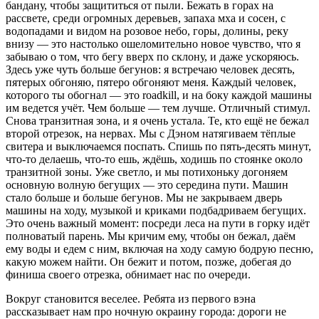
бандану, чтобы защититься от пыли. Бежать в горах на
рассвете, среди огромных деревьев, запаха мха и сосен, с
водопадами и видом на розовое небо, горы, долины, реку
внизу — это настолько ошеломительно новое чувство, что я
забываю о том, что бегу вверх по склону, и даже ускоряюсь.
Здесь уже чуть больше бегунов: я встречаю человек десять,
пятерых обгоняю, пятеро обгоняют меня. Каждый человек,
которого ты обогнал — это roadkill, и на боку каждой машины
им ведется учёт. Чем больше — тем лучше. Отличный стимул.
Снова транзитная зона, и я очень устала. Те, кто ещё не бежал
второй отрезок, на нервах. Мы с Дэном натягиваем тёплые
свитера и выключаемся поспать. Спишь по пять-десять минут,
что-то делаешь, что-то ешь, ждёшь, ходишь по стоянке около
транзитной зоны. Уже светло, и мы потихоньку догоняем
основную волную бегущих — это середина пути. Машин
стало больше и больше бегунов. Мы не закрываем дверь
машины на ходу, музыкой и криками подбадриваем бегущих.
Это очень важный момент: посреди леса на пути в горку идёт
полноватый парень. Мы кричим ему, чтобы он бежал, даём
ему воды и едем с ним, включая на ходу самую бодрую песню,
какую можем найти. Он бежит и потом, позже, добегая до
финиша своего отрезка, обнимает нас по очереди.
Вокруг становится веселее. Ребята из первого вэна
рассказывает нам про ночную окраину города: дороги не