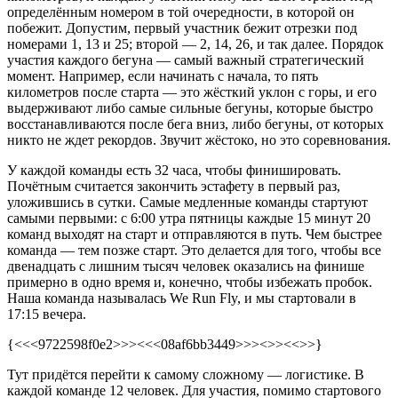
определённым номером в той очередности, в которой он
побежит. Допустим, первый участник бежит отрезки под
номерами 1, 13 и 25; второй — 2, 14, 26, и так далее. Порядок
участия каждого бегуна — самый важный стратегический
момент. Например, если начинать с начала, то пять
километров после старта — это жёсткий уклон с горы, и его
выдерживают либо самые сильные бегуны, которые быстро
восстанавливаются после бега вниз, либо бегуны, от которых
никто не ждет рекордов. Звучит жёстоко, но это соревнования.
У каждой команды есть 32 часа, чтобы финишировать.
Почётным считается закончить эстафету в первый раз,
уложившись в сутки. Самые медленные команды стартуют
самыми первыми: с 6:00 утра пятницы каждые 15 минут 20
команд выходят на старт и отправляются в путь. Чем быстрее
команда — тем позже старт. Это делается для того, чтобы все
двенадцать с лишним тысяч человек оказались на финише
примерно в одно время и, конечно, чтобы избежать пробок.
Наша команда называлась We Run Fly, и мы стартовали в
17:15 вечера.
{<<<9722598f0e2>>><<<08af6bb3449>>><
>><<
>>}
Тут придётся перейти к самому сложному — логистике. В
каждой команде 12 человек. Для участия, помимо стартового