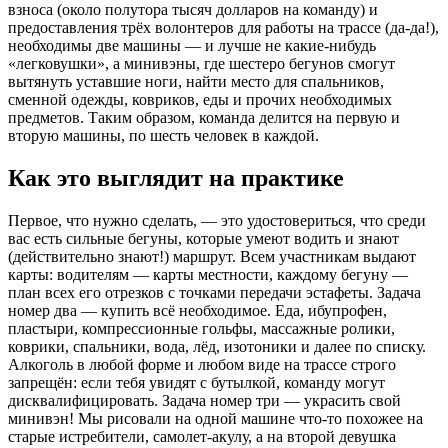
взноса (около полутора тысяч долларов на команду) и
предоставления трёх волонтеров для работы на трассе (да-да!),
необходимы две машины — и лучше не какие-нибудь
«легковушки», а минивэны, где шестеро бегунов смогут
вытянуть уставшие ноги, найти место для спальников,
сменной одежды, ковриков, еды и прочих необходимых
предметов. Таким образом, команда делится на первую и
вторую машины, по шесть человек в каждой.
Как это выглядит на практике
Первое, что нужно сделать, — это удостовериться, что среди
вас есть сильные бегуны, которые умеют водить и знают
(действительно знают!) маршрут. Всем участникам выдают
карты: водителям — карты местности, каждому бегуну —
план всех его отрезков с точками передачи эстафеты. Задача
номер два — купить всё необходимое. Еда, ибупрофен,
пластыри, компрессионные гольфы, массажные ролики,
коврики, спальники, вода, лёд, изотоники и далее по списку.
Алкоголь в любой форме и любом виде на трассе строго
запрещён: если тебя увидят с бутылкой, команду могут
дисквалифицировать. Задача номер три — украсить свой
минивэн! Мы рисовали на одной машине что-то похожее на
старые истребители, самолет-акулу, а на второй девушка