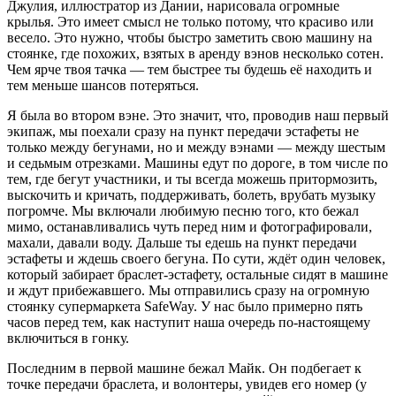
Джулия, иллюстратор из Дании, нарисовала огромные
крылья. Это имеет смысл не только потому, что красиво или
весело. Это нужно, чтобы быстро заметить свою машину на
стоянке, где похожих, взятых в аренду вэнов несколько сотен.
Чем ярче твоя тачка — тем быстрее ты будешь её находить и
тем меньше шансов потеряться.
Я была во втором вэне. Это значит, что, проводив наш первый
экипаж, мы поехали сразу на пункт передачи эстафеты не
только между бегунами, но и между вэнами — между шестым
и седьмым отрезками. Машины едут по дороге, в том числе по
тем, где бегут участники, и ты всегда можешь притормозить,
выскочить и кричать, поддерживать, болеть, врубать музыку
погромче. Мы включали любимую песню того, кто бежал
мимо, останавливались чуть перед ним и фотографировали,
махали, давали воду. Дальше ты едешь на пункт передачи
эстафеты и ждешь своего бегуна. По сути, ждёт один человек,
который забирает браслет-эстафету, остальные сидят в машине
и ждут прибежавшего. Мы отправились сразу на огромную
стоянку супермаркета SafeWay. У нас было примерно пять
часов перед тем, как наступит наша очередь по-настоящему
включиться в гонку.
Последним в первой машине бежал Майк. Он подбегает к
точке передачи браслета, и волонтеры, увидев его номер (у