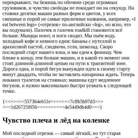
перекрывают, ты бежишь по обочине среди огромных
грузовиков, и чувство свободы не покидает ни на секунду. На
стоянке десятки машин разных форм и цветов, у всех
смешные и порой не самые приличные названия, например, «I
eat between legs» («отрезок» по-английски «leg», но ясно, что
вы подумали). Палочек и галочек roadkill становится всё
больше. Мыщцы ноют, и ноги сводит. Мы пьём воду,
холодный кофе и немного едим: бананы с нутеллой и
арахисовой пастой, сэндвичи, гели, шоколад. Скоро
последний старт нашего вэна, и мы едем к финишу. Чем
ближе к концу, тем больше машин, и в какой-то момент они
стоят длинной-длинной цепью на пути к транзитной зоне.
Дорога одна, и порой бегун вынужден идти к своему старту
минут двадцать, чтобы не заставлять напарника ждать. Теперь
никаких туалетов на стоянках: машины едут медленнее
бегунов, и нужно максимально быстро уезжать к следующей
точке.
{<<
>><<<557364e611e>>><<<<7cffb5b97d3>>>
<<<1d26725f056>>><<
>><<<4e5449db4d0>>>}
Чувство плеча и лёд на коленке
Мой последний отрезок — самый лёгкий, но тут старая