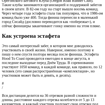
Орегонского Бегового Клуба (Oregon Road Runner Club).
Такие клубы занимаются организацией и поддержкой забегов
в своем штате. В 82-ом году на старт вышло восемь команд.
Через четыре года эстафета стала так популярна, что в 1986-ом
команд было уже 400. Тогда финиш перенесли в маленький
город Сисайд (дословно переводится как «побережье»), и
сейчас финишеры заканчивают гонку именно на этом пляже.
Как устроена эстафета
Это самый интересный забег, в котором мне доводилось
участвовать в своей жизни. Наверное, именно поэтому я
пишу о нем спустя полтора месяца после финиша. Эстафета
Hood To Coast проводится ежегодно в конце августа, в
последние выходные перед Днём Труда. В соревновании
участвуют 1050 команд, в каждой команде, как правило, по 12
человек (это самая распространённая «комплектация», но
участников может быть и девять, и десять).
#
/
Вся дистанция делится на 36 отрезков разной сложности и
длины, расстояние каждого отрезка колеблется от 5 до 13
километров, и каждый участник получает свои отрезки под