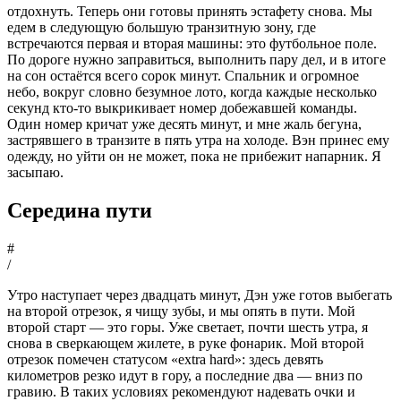
отдохнуть. Теперь они готовы принять эстафету снова. Мы
едем в следующую большую транзитную зону, где
встречаются первая и вторая машины: это футбольное поле.
По дороге нужно заправиться, выполнить пару дел, и в итоге
на сон остаётся всего сорок минут. Спальник и огромное
небо, вокруг словно безумное лото, когда каждые несколько
секунд кто-то выкрикивает номер добежавшей команды.
Один номер кричат уже десять минут, и мне жаль бегуна,
застрявшего в транзите в пять утра на холоде. Вэн принес ему
одежду, но уйти он не может, пока не прибежит напарник. Я
засыпаю.
Середина пути
#
/
Утро наступает через двадцать минут, Дэн уже готов выбегать
на второй отрезок, я чищу зубы, и мы опять в пути. Мой
второй старт — это горы. Уже светает, почти шесть утра, я
снова в сверкающем жилете, в руке фонарик. Мой второй
отрезок помечен статусом «extra hard»: здесь девять
километров резко идут в гору, а последние два — вниз по
гравию. В таких условиях рекомендуют надевать очки и