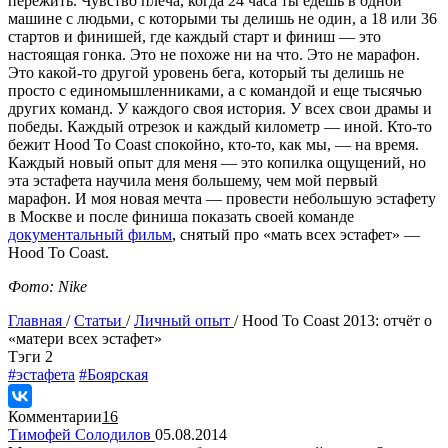
пережить. Чувство плеча, когда 24 часа ты едешь в одной
машине с людьми, с которыми ты делишь не один, а 18 или 36
стартов и финишей, где каждый старт и финиш — это
настоящая гонка. Это не похоже ни на что. Это не марафон.
Это какой-то другой уровень бега, который ты делишь не
просто с единомышленниками, а с командой и еще тысячью
других команд. У каждого своя история. У всех свои драмы и
победы. Каждый отрезок и каждый километр — иной. Кто-то
бежит Hood To Coast спокойно, кто-то, как мы, — на время.
Каждый новый опыт для меня — это копилка ощущений, но
эта эстафета научила меня большему, чем мой первый
марафон. И моя новая мечта — провести небольшую эстафету
в Москве и после финиша показать своей команде
документальный фильм
, снятый про «мать всех эстафет» —
Hood To Coast.
Фото: Nike
Главная
/
Статьи
/
Личный опыт
/
Hood To Coast 2013: отчёт о
«матери всех эстафет»
Tэги
2
#эстафета
#Боярская
Комментарии
16
Тимофей Солодилов
05.08.2014