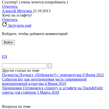
Сууупер! ) очень хочется попробовать )
Ответить
Алексей Метелин
21.10.2013
Хочу на эстафету!
Ответить
Загрузить ещё
Войдите, чтобы добавить комментарий
Войти
exact
EN
the
division
agent
Другие статьи по теме
watch
Подкасты
Подкаст «Побежали?!»: перезагрузка
9 Июня 2022
replica
События
Бег как неотъемлемая часть современной
корпоративной культуры
4 Июня 2019
showcases
Тренировки
Готовимся к спринту и эстафете на Track&Field:
substantial
советы для стайеров
5 Марта 2018
areas.
swiss
replica
Вопросы по теме