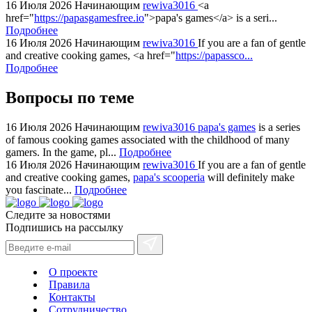
bvlgari
16 Июля 2026
Начинающим
rewiva3016
<a
href="
https://papasgamesfree.io
">papa's games</a> is a seri...
watches
Подробнее
+maserati
16 Июля 2026
Начинающим
rewiva3016
If you are a fan of gentle
online
and creative cooking games, <a href="
https://papassco...
for
Подробнее
cheap
Вопросы по теме
sale.
https://ylfactoryrolex.com/
hilarity
16 Июля 2026
Начинающим
rewiva3016
papa's games
is a series
of famous cooking games associated with the childhood of many
exceptional
gamers. In the game, pl...
Подробнее
method.
16 Июля 2026
Начинающим
rewiva3016
If you are a fan of gentle
www.yvessaintlaurent.to
and creative cooking games,
papa's scooperia
will definitely make
with
you fascinate...
Подробнее
the
Следите за новостями
best
Подпишись на рассылку
prices.
О проекте
Правила
Контакты
Сотрудничество