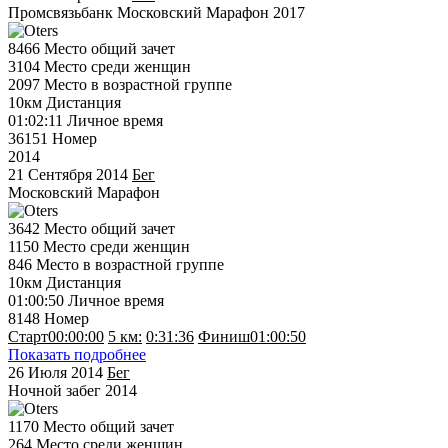
Промсвязьбанк Московский Марафон 2017
8466
Место общий зачет
3104
Место среди женщин
2097
Место в возрастной группе
10км
Дистанция
01:02:11
Личное время
36151
Номер
2014
21 Сентября 2014
Бег
Московский Марафон
3642
Место общий зачет
1150
Место среди женщин
846
Место в возрастной группе
10км
Дистанция
01:00:50
Личное время
8148
Номер
Старт
00:00:00
5 км:
0:31:36
Финиш
01:00:50
Показать подробнее
26 Июля 2014
Бег
Ночной забег 2014
1170
Место общий зачет
264
Место среди женщин