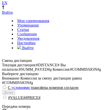
EN
Войти
Мои соревнования
Упоминания
Статьи
Сообщения
Уведомления
Настройки
Выйти
Смена дистанции
Текущая дистанция:
#DISTANCE#
Вы
оплатили:
#SUMM_PAYED#
a
Комиссия:
#COMMISSION#
a
Выберите дистанцию
Внимание
Комиссия за смену дистанции равна
#COMMISSION#
a
С
условиями
трансфера номеров согласен
Далее
#VALUE##PRICE#
Передача номера