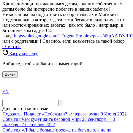
Кроме помощи нуждающимся детям, нашим собственным
детям было бы интересно побегать в наших забегах !
Не могли бы вы подготовить обзор о забегах в Москве и
Подмосковье, в которых дети сами бегают в символических
или костюмированных забегах, как это было , например, в
Ботаническом саду 2014
году
https://plus.google.com/+EugeneErmolov/posts/4SpAAJYvR9
или с родителями ! Спасибо, если возьметесь за такой обзор
Ответить
Загрузить ещё
Войдите, чтобы добавить комментарий
Войти
exact
EN
the
division
agent
Другие статьи по теме
watch
Подкасты
Подкаст «Побежали?!»: перезагрузка
9 Июня 2022
replica
События
Чем будет жить беговой мир: 28 сентября — 3
октября
27 Сентября 2022
showcases
События
«Я была больше похожа на бегунью, а не на
substantial