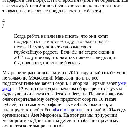
Марафон в сентябре), Катя Старостина (пока не определилась
с забегом), Антон Линюк (сейчас восстанавливается после
травмы, но тоже хочет продолжать за нас бегать).
#
/
Когда ребята начали мне писать, что они хотят
поддержать нас и в этом году, это было просто
нечто. Не могу описать словами свою
глубочайшую радость. Если бы на старте акции в
2014 году я знала, что нам так повезёт с людьми, я
бы, наверное, ничего не боялась.
Мы решили расширить акцию в 2015 году и набрать бегунов
не только на Московский Марафон, но и на все
подготовительные забеги серии. Набор на Первый забег
уже
идёт
— 12 марта стартуем с началом сбора средств. Суммы
будут увеличиваться от забега к забегу: на Первом каждому
благотворительному бегуну предстоит собрать 10 тысяч
рублей, а на самом марафоне — уже 42. Кроме того, мы
планируем второй забег
«Все мы дети»
, который в 2014 году
организовала Аня Миронова. На этот раз мы приурочим
мероприятие к Дню защиты детей, но забег по-прежнему
останется костюмированным.