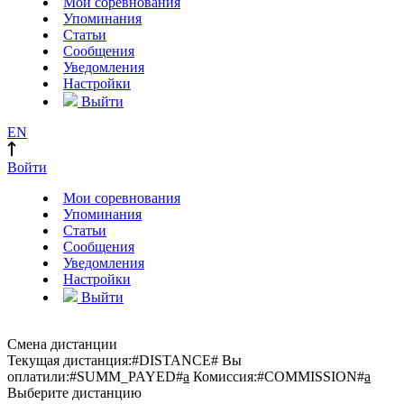
Мои соревнования
Упоминания
Статьи
Сообщения
Уведомления
Настройки
Выйти
EN
Войти
Мои соревнования
Упоминания
Статьи
Сообщения
Уведомления
Настройки
Выйти
Смена дистанции
Текущая дистанция:
#DISTANCE#
Вы
оплатили:
#SUMM_PAYED#
a
Комиссия:
#COMMISSION#
a
Выберите дистанцию