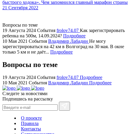
быстрого ходока». Чем запомнился главный марафон страны
areas.
21 Сентября 2022
swiss
replica
bvlgari
Вопросы по теме
19 Августа 2024
События
frolov74.07
Как зарегистрировать
watches
ребенка на 500м, 14.09.2024?
Подробнее
+maserati
10 Мая 2021
События
Владимир Лабадин
Не могу
online
зарегистрироваться на 42 км в Волгоград на 30 мая. В окне
for
только 5 км и не даёт...
Подробнее
cheap
Вопросы по теме
sale.
https://ylfactoryrolex.com/
hilarity
19 Августа 2024
События
frolov74.07
Подробнее
10 Мая 2021
События
Владимир Лабадин
Подробнее
exceptional
method.
Следите за новостями
www.yvessaintlaurent.to
Подпишись на рассылку
with
the
best
О проекте
prices.
Правила
Контакты