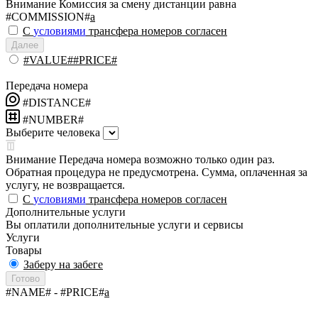
Внимание
Комиссия за смену дистанции равна
#COMMISSION#
a
С
условиями
трансфера номеров согласен
Далее
#VALUE##PRICE#
Передача номера
#DISTANCE#
#NUMBER#
Выберите человека
Внимание
Передача номера возможно только один раз.
Обратная процедура не предусмотрена. Сумма, оплаченная за
услугу, не возвращается.
С
условиями
трансфера номеров согласен
Дополнительные услуги
Вы оплатили дополнительные услуги и сервисы
Услуги
Товары
Заберу на забеге
Готово
#NAME#
- #PRICE#
a