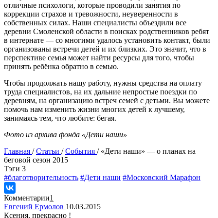
отличные психологи, которые проводили занятия по
коррекции страхов и тревожности, неуверенности в
собственных силах. Наши специалисты объездили все
деревни Смоленской области в поисках родственников ребят
в интернате — со многими удалось установить контакт, были
организованы встречи детей и их близких. Это значит, что в
перспективе семья может найти ресурсы для того, чтобы
принять ребёнка обратно в семью.
Чтобы продолжать нашу работу, нужны средства на оплату
труда специалистов, на их дальние непростые поездки по
деревням, на организацию встреч семей с детьми. Вы можете
помочь нам изменить жизни многих детей к лучшему,
занимаясь тем, что любите: бегая.
Фото из архива фонда «Дети наши»
Главная
/
Статьи
/
События
/
«Дети наши» — о планах на
беговой сезон 2015
Tэги
3
#благотворительность
#Дети наши
#Московский Марафон
Комментарии
1
Евгений Ермолов
10.03.2015
Ксения, прекрасно !