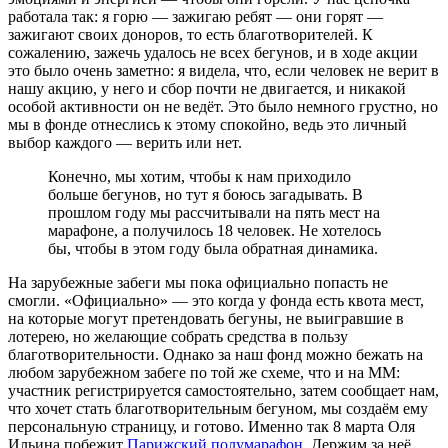
работала так: я горю — зажигаю ребят — они горят —
зажигают своих доноров, то есть благотворителей. К
сожалению, зажечь удалось не всех бегунов, и в ходе акции
это было очень заметно: я видела, что, если человек не верит в
нашу акцию, у него и сбор почти не двигается, и никакой
особой активности он не ведёт. Это было немного грустно, но
мы в фонде отнеслись к этому спокойно, ведь это личный
выбор каждого — верить или нет.
Конечно, мы хотим, чтобы к нам приходило
больше бегунов, но тут я боюсь загадывать. В
прошлом году мы рассчитывали на пять мест на
марафоне, а получилось 18 человек. Не хотелось
бы, чтобы в этом году была обратная динамика.
На зарубежные забеги мы пока официально попасть не
смогли. «Официально» — это когда у фонда есть квота мест,
на которые могут претендовать бегуны, не выигравшие в
лотерею, но желающие собрать средства в пользу
благотворительности. Однако за наш фонд можно бежать на
любом зарубежном забеге по той же схеме, что и на ММ:
участник регистрируется самостоятельно, затем сообщает нам,
что хочет стать благотворительным бегуном, мы создаём ему
персональную страницу, и готово. Именно так 8 марта Оля
Ильина побежит
Парижский полумарафон
. Держим за неё