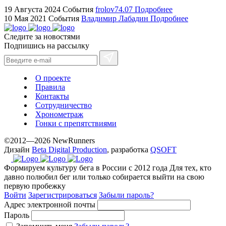
https://ylfactoryrolex.com/
19 Августа 2024
События
frolov74.07
Подробнее
hilarity
10 Мая 2021
События
Владимир Лабадин
Подробнее
exceptional
Следите за новостями
method.
Подпишись на рассылку
www.yvessaintlaurent.to
with
the
О проекте
best
Правила
prices.
Контакты
Сотрудничество
Хронометраж
Гонки с препятствиями
©2012—2026 NewRunners
Дизайн
Beta Digital Production
, разработка
QSOFT
Формируем культуру бега в России с 2012 года
Для тех, кто
давно полюбил бег или только собирается выйти на свою
первую пробежку
Войти
Зарегистрироваться
Забыли пароль?
Адрес электронной почты
Пароль