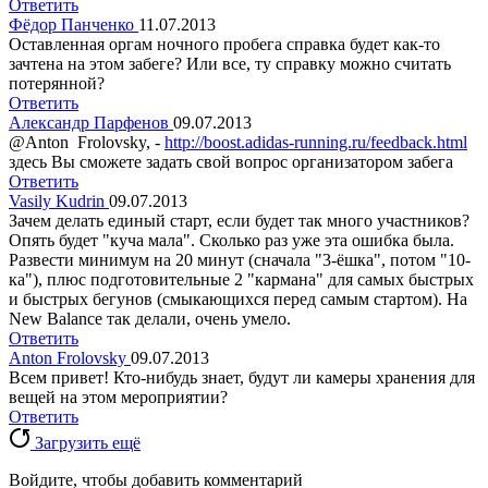
Ответить
Фёдор Панченко
11.07.2013
Оставленная оргам ночного пробега справка будет как-то
зачтена на этом забеге? Или все, ту справку можно считать
потерянной?
Ответить
Александр Парфенов
09.07.2013
@Anton Frolovsky, -
http://boost.adidas-running.ru/feedback.html
здесь Вы сможете задать свой вопрос организатором забега
Ответить
Vasily Kudrin
09.07.2013
Зачем делать единый старт, если будет так много участников?
Опять будет "куча мала". Сколько раз уже эта ошибка была.
Развести минимум на 20 минут (сначала "3-ёшка", потом "10-
ка"), плюс подготовительные 2 "кармана" для самых быстрых
и быстрых бегунов (смыкающихся перед самым стартом). На
New Balance так делали, очень умело.
Ответить
Anton Frolovsky
09.07.2013
Всем привет! Кто-нибудь знает, будут ли камеры хранения для
вещей на этом мероприятии?
Ответить
Загрузить ещё
Войдите, чтобы добавить комментарий