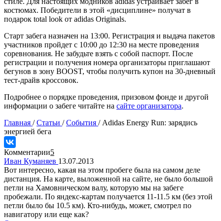
стиле. Для настоящих модников adidas устраивает забег в
костюмах. Победители в этой «дисциплине» получат в
подарок total look от adidas Originals.
Старт забега назначен на 13:00. Регистрация и выдача пакетов
участников пройдет с 10:00 до 12:30 на месте проведения
соревнования. Не забудьте взять с собой паспорт. После
регистрации и получения номера организаторы приглашают
бегунов в зону BOOST, чтобы получить купон на 30-дневный
тест-драйв кроссовок.
Подробнее о порядке проведения, призовом фонде и другой
информации о забеге читайте на
сайте организатора
.
Главная
/
Статьи
/
События
/
Adidas Energy Run: зарядись
энергией бега
Комментарии
5
Иван Куманяев
13.07.2013
Вот интересно, какая на этом пробеге была на самом деле
дистанция. На карте, выложенной на сайте, не было большой
петли на Хамовническом валу, которую мы на забеге
пробежали. По яндекс-картам получается 11-11.5 км (без этой
петли было бы 10.5 км). Кто-нибудь, может, смотрел по
навигатору или еще как?