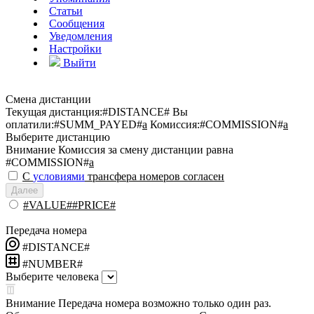
Статьи
Сообщения
Уведомления
Настройки
Выйти
Смена дистанции
Текущая дистанция:
#DISTANCE#
Вы
оплатили:
#SUMM_PAYED#
a
Комиссия:
#COMMISSION#
a
Выберите дистанцию
Внимание
Комиссия за смену дистанции равна
#COMMISSION#
a
С
условиями
трансфера номеров согласен
Далее
#VALUE##PRICE#
Передача номера
#DISTANCE#
#NUMBER#
Выберите человека
Внимание
Передача номера возможно только один раз.