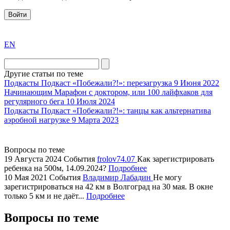
Войти
exact
EN
the
division
agent
Другие статьи по теме
watch
Подкасты
Подкаст «Побежали?!»: перезагрузка
9 Июня 2022
replica
Начинающим
Марафон с доктором, или 100 лайфхаков для
регулярного бега
10 Июля 2024
showcases
Подкасты
Подкаст «Побежали?!»: танцы как альтернатива
substantial
аэробной нагрузке
9 Марта 2023
areas.
swiss
replica
Вопросы по теме
bvlgari
19 Августа 2024
События
frolov74.07
Как зарегистрировать
ребенка на 500м, 14.09.2024?
Подробнее
watches
10 Мая 2021
События
Владимир Лабадин
Не могу
+maserati
зарегистрироваться на 42 км в Волгоград на 30 мая. В окне
online
только 5 км и не даёт...
Подробнее
for
cheap
Вопросы по теме
sale.