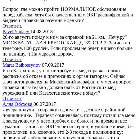
Вопрос: где можно пройти НОРМАЛЬНОЕ обследование
перед забегом, хотя бы с качественным ЭКГ расшифровкой и
выдачей справки за разумные деньги?
Ответить
Pavel Yudaev
14.08.2018
20-го августа пойду к ним за справкой на 21 км. "Лечу.ру"
МОСКВА, УЛ. 2-АЯ БРЕСТСКАЯ, Д. 39, СТР. 2. Запись по
телефону, 800 рублей. Если проблем не будет, ничего больше
не напишу. :) На марафон дороже.
Ответить
Marat Baibossynov
07.09.2017
Я из Казахстана, у нас не требуется мед.справка только
расписка об отказе в претензиях к организаторам. Сейчас
зарегистрировался на Московский марафон и у меня вопрос
справка обязательно должна быть от Российских мед
учреждений или Казахстанские тоже пойдут?
Ответить
Алла Обухова
06.07.2017
я вчера получила справку о допуске к десятке в районной
поликлинике. Терапевт сомневалась, поэтому потащила меня
к заведующему, у него проблем не было. и по времени все
гуманно - запись на ЭКГ через интернет, в удобное время, без
проволочек. но, конечно, это 2-3 похода в поликлинику:
первичный - обследование- получение справки. зато и