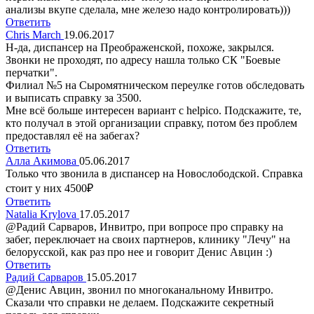
анализы вкупе сделала, мне железо надо контролировать)))
Ответить
Chris March
19.06.2017
Н-да, диспансер на Преображенской, похоже, закрылся.
Звонки не проходят, по адресу нашла только СК "Боевые
перчатки".
Филиал №5 на Сыромятническом переулке готов обследовать
и выписать справку за 3500.
Мне всё больше интересен вариант с helpico. Подскажите, те,
кто получал в этой организации справку, потом без проблем
предоставлял её на забегах?
Ответить
Алла Акимова
05.06.2017
Только что звонила в диспансер на Новослободской. Справка
стоит у них 4500₽
Ответить
Natalia Krylova
17.05.2017
@Радий Сарваров, Инвитро, при вопросе про справку на
забег, переключает на своих партнеров, клинику "Лечу" на
белорусской, как раз про нее и говорит Денис Авцин :)
Ответить
Радий Сарваров
15.05.2017
@Денис Авцин, звонил по многоканальному Инвитро.
Сказали что справки не делаем. Подскажите секретный