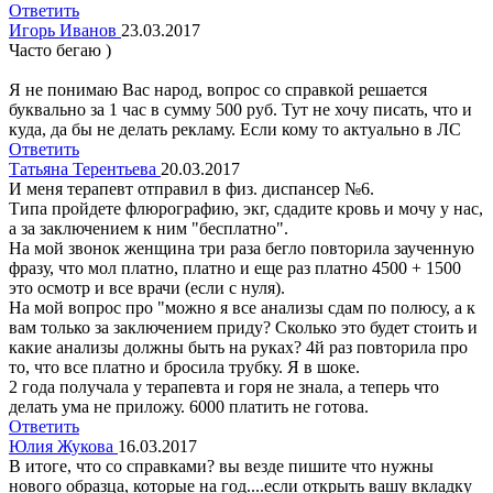
Ответить
Игорь Иванов
23.03.2017
Часто бегаю )
Я не понимаю Вас народ, вопрос со справкой решается
буквально за 1 час в сумму 500 руб. Тут не хочу писать, что и
куда, да бы не делать рекламу. Если кому то актуально в ЛС
Ответить
Татьяна Терентьева
20.03.2017
И меня терапевт отправил в физ. диспансер №6.
Типа пройдете флюрографию, экг, сдадите кровь и мочу у нас,
а за заключением к ним "бесплатно".
На мой звонок женщина три раза бегло повторила заученную
фразу, что мол платно, платно и еще раз платно 4500 + 1500
это осмотр и все врачи (если с нуля).
На мой вопрос про "можно я все анализы сдам по полюсу, а к
вам только за заключением приду? Сколько это будет стоить и
какие анализы должны быть на руках? 4й раз повторила про
то, что все платно и бросила трубку. Я в шоке.
2 года получала у терапевта и горя не знала, а теперь что
делать ума не приложу. 6000 платить не готова.
Ответить
Юлия Жукова
16.03.2017
В итоге, что со справками? вы везде пишите что нужны
нового образца, которые на год....если открыть вашу вкладку