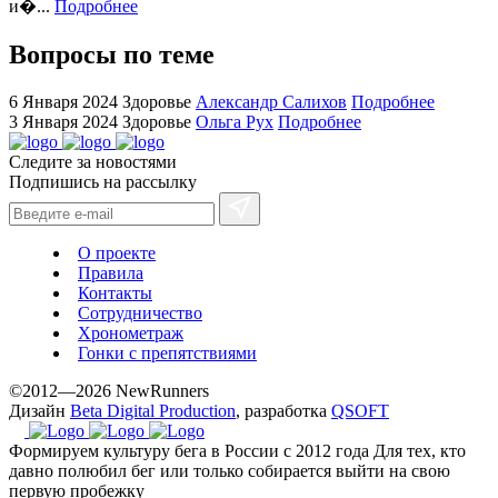
for
и�...
Подробнее
cheap
sale.
Вопросы по теме
https://ylfactoryrolex.com/
hilarity
6 Января 2024
Здоровье
Александр Салихов
Подробнее
exceptional
3 Января 2024
Здоровье
Ольга Рух
Подробнее
method.
Следите за новостями
www.yvessaintlaurent.to
Подпишись на рассылку
with
the
best
О проекте
prices.
Правила
Контакты
Сотрудничество
Хронометраж
Гонки с препятствиями
©2012—2026 NewRunners
Дизайн
Beta Digital Production
, разработка
QSOFT
Формируем культуру бега в России с 2012 года
Для тех, кто
давно полюбил бег или только собирается выйти на свою
первую пробежку