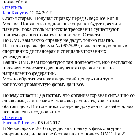
пожалуйста!
Ответить
Jam Kadyrov
12.04.2017
Статья старье. Получал справку перед Onego Ice Run в
Москве. Понял, что подпольные справки будут цвести и
пахнуть, пока столь идиотские требования существуют,
причем организаторы тут не при чем. Отчасти.
По ОМС вам такую справку не дадут, только платно.
Платно - справка формы № 083/5-89, выдают такую лишь в
спортивных диспансерах и специализированных
учреждениях.
Вашим ОМС вам посоветуют там подтереться, ибо бесплатно
проходят медосмотр для получения справки лишь по
направлению федераций.
Можно обратиться в коммерческий центр - они тупо
копируют упомянутую форму да и все.
Почему отчасти? Да потому что организатор зная ситуацию со
справками, сам не может толково расписать, как с этим
обстоят дела. В итоге пока соберешь документы до забега, нах
все пошлешь неоднократно.
Ответить
Евгений Егоров
05.04.2017
В Чебоксарах в 2016 году делал справку в физкультурно-
спортивном диспансере бесплатно, по полису ОМС. На 21