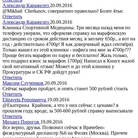
Александр Каражелез
20.09.2016
@Mikhail Cherkasov, совершенно правильно! Более 4тыс
Ответить
Александр Каражелез
20.09.2016
Клиника Спортивной Медицины. Три месяца назад меня по
телефону уверяли, что оформляя справку на марафонскую
дистанцию со сроком действия месяц, я заплачу 650р., а вот на
год - действительно 4700р! Я как доверчивый ждал сентября)
Только вышел из этой клиники - нафига она мне за 4700р???
Проще бегать марафон по парку и бесплатно! Жаль только,
что подарил взнос за марафон 1700р(( Написал в Книге жалоб
свой негативный отзыв! Может и до этой клиники у
Прокуратуры и СК РФ дойдут руки!
Ответить
Максим Слученков
20.09.2016
Сейчас марафон пройдет, и опять станет 500 рублей стоить
Ответить
Elizaveta Ponomareva
19.09.2016
@Екатерина Крайнюк, а что у них сейчас с ценами? в
прошлом году, вроде, за 500-600 рублей справку выписывали
Ответить
Михаил Пирогов
19.09.2016
Все верно, друзья. Позвонил сейчас в Врачебно-
физкультурный диспансер №6 на Филях (Москва). Причем