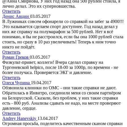
@Анна Смирнова, У них год назад она 500 рублей стоила, я
лично делал. Это их суперновшества.
Ответить
Денис Авцин
03.05.2017
В Лужниках совсем офонарели со справкой на забег за 4900!!!
Это называется сделаем спорт доступнее. Год назад делал у
них же справку на полумарафон за 500 рублей. Нет я всё
понимаю, я бы не расстроился, если бы она 1000 рублей стала
стоить, но сразу в 10 раз увеличивать! Теперь к ним точно
никто не пойдёт.
Ответить
Роман Греков
03.05.2017
Физкульт-привет, коллеги! Вчера сделал справку на
Тургеневской helpico, после 18-00 за 1000р, по времени - не
более получаса. Проверяется ЭКГ и давление.
Ответить
Олеся Чупина
19.04.2017
Обзвонила клиники по ОМС - они такие справки не дают.
Обратилась в Инвитро, соединили меня со своим партнёром
на Белорусской. Сказали, без проблем, у них такие справки
есть - 800 руб. Анализы сдавать не надо, на месте проверяют
давление, сердце.
Ответить
Andrey Hanevskiy
13.04.2017
Огромная просьба, поделитесь качественным сканом справки