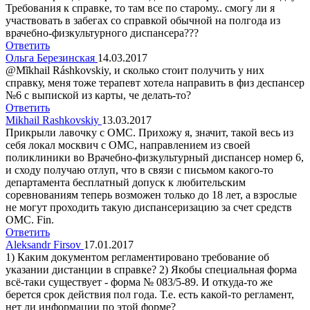
Требования к справке, то там все по старому.. смогу ли я
участвовать в забегах со справкой обычной на полгода из
врачебно-физкультурного диспансера???
Ответить
Ольга Березинская
14.03.2017
@Mĩkhail Ráshkovskiy, и сколько стоит получить у них
справку, меня тоже терапевт хотела направить в физ деспансер
№6 с выпиской из карты, че делать-то?
Ответить
Mikhail Rashkovskiy
13.03.2017
Прикрыли лавочку с ОМС. Прихожу я, значит, такой весь из
себя локал москвич с ОМС, направлением из своей
поликлиники во Врачебно-физкультурный диспансер номер 6,
и сходу получаю отлуп, что в связи с письмом какого-то
департамента бесплатный допуск к любительским
соревнованиям теперь возможен только до 18 лет, а взрослые
не могут проходить такую диспансеризацию за счет средств
ОМС. Fin.
Ответить
Aleksandr Firsov
17.01.2017
1) Каким документом регламентировано требование об
указании дистанции в справке? 2) Якобы специальная форма
всё-таки существует - форма № 083/5-89. И откуда-то же
берется срок действия пол года. Т.е. есть какой-то регламент,
нет ли информации по этой форме?