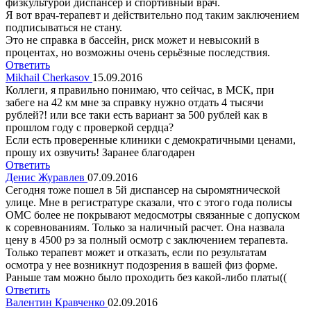
физкультурой диспансер и спортивный врач.
Я вот врач-терапевт и действительно под таким заключением
подписываться не стану.
Это не справка в бассейн, риск может и невысокий в
процентах, но возможны очень серьёзные последствия.
Ответить
Mikhail Cherkasov
15.09.2016
Коллеги, я правильно понимаю, что сейчас, в МСК, при
забеге на 42 км мне за справку нужно отдать 4 тысячи
рублей?! или все таки есть вариант за 500 рублей как в
прошлом году с проверкой сердца?
Если есть проверенные клиники с демократичными ценами,
прошу их озвучить! Заранее благодарен
Ответить
Денис Журавлев
07.09.2016
Сегодня тоже пошел в 5й диспансер на сыромятнической
улице. Мне в регистратуре сказали, что с этого года полисы
ОМС более не покрывают медосмотры связанные с допуском
к соревнованиям. Только за наличный расчет. Она назвала
цену в 4500 рэ за полный осмотр с заключением терапевта.
Только терапевт может и отказать, если по результатам
осмотра у нее возникнут подозрения в вашей физ форме.
Раньше там можно было проходить без какой-либо платы((
Ответить
Валентин Кравченко
02.09.2016