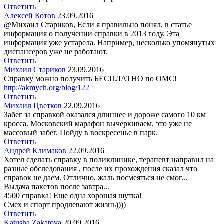
Ответить
Алексей Котов
23.09.2016
@Михаил Стариков, Если я правильно понял, в статье
информация о получении справки в 2013 году. Эта
информация уже устарела. Например, несколько упомянутых
диспансеров уже не работают.
Ответить
Михаил Стариков
23.09.2016
Справку можно получить БЕСПЛАТНО по ОМС!
http://akmych.org/blog/122
Ответить
Михаил Цветков
22.09.2016
Забег за справкой оказался длиннее и дороже самого 10 км
кросса. Московский марафон вычеркиваем, это уже не
массовый забег. Пойду в воскресенье в парк.
Ответить
Андрей Климаков
22.09.2016
Хотел сделать справку в поликлинике, терапевт направил на
разные обследования , после их прохождения сказал что
справок не даем. Отлично, жаль посмеяться не смог...
Выдача пакетов после завтра...
4500 справка! Еще одна хорошая шутка!
Смех и спорт продлевают жизнь))))
Ответить
Katusha Zakatova
20.09.2016