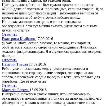
везде записаны 2 адреса, но телефон один.
Цитирую, для забега на 10км нужно приехать и оплатить
4790Р (даже с "полезным" полисом дмс, если вы старше 18) за
несколько дней диспансеризации + необходима выписка от
врача-терапевта об амбулаторных заболеваниях.
Неплохая монопольная цена, взятая с потолка за
обследования. Что тут можно сказать, удачи всем сильным
духом на стартах!
Ответить
Екатерина Крайнюк
17.09.2016
@Natalia Titova, если в Москве, то можно, как вариант,
обратиться в клинику спортивной медицины в Лужниках,
можно в физ диспансерах. Я в Лужниках делаю, экг, все дела,
быстро.
Ответить
Наталия Титова
17.09.2016
Ребят, уже в нескольких мед. учреждениях звонила и
спрашивала про справку, и мне говорят, что справка для
спорта, с проверкой сердца не одно и тоже , что справка для
марафона. Где ее получать?
Ответить
Margarita Popova
15.09.2016
Интересно, почему в статье пишут, что неправомерно
отказывают в поликлинике, в приказе же явно написано, что
обследование можно в поликлинике, а заключение только