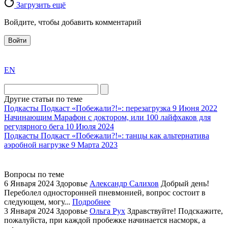
Загрузить ещё
Войдите, чтобы добавить комментарий
Войти
exact
EN
the
division
agent
Другие статьи по теме
watch
Подкасты
Подкаст «Побежали?!»: перезагрузка
9 Июня 2022
replica
Начинающим
Марафон с доктором, или 100 лайфхаков для
регулярного бега
10 Июля 2024
showcases
Подкасты
Подкаст «Побежали?!»: танцы как альтернатива
substantial
аэробной нагрузке
9 Марта 2023
areas.
swiss
replica
Вопросы по теме
bvlgari
6 Января 2024
Здоровье
Александр Салихов
Добрый день!
Переболел односторонней пневмонией, вопрос состоит в
watches
следующем, могу...
Подробнее
+maserati
3 Января 2024
Здоровье
Ольга Рух
Здравствуйте! Подскажите,
online
пожалуйста, при каждой пробежке начинается насморк, а