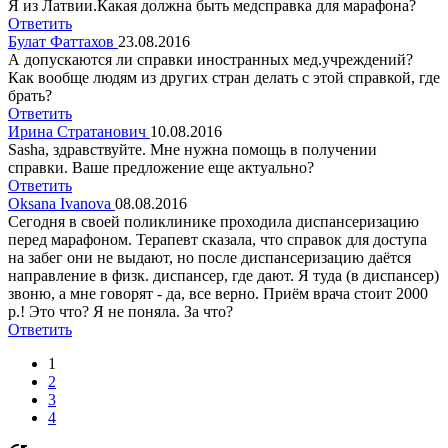
Я из Латвии.Какая должна быть медсправка для марафона?
Ответить
Булат Фаттахов
23.08.2016
А допускаются ли справки иностранных мед.учреждений?
Как вообще людям из других стран делать с этой справкой, где
брать?
Ответить
Ирина Стратанович
10.08.2016
Sasha, здравствуйте. Мне нужна помощь в получении
справки. Ваше предложение еще актуально?
Ответить
Oksana Ivanova
08.08.2016
Сегодня в своей поликлинике проходила диспансеризацию
перед марафоном. Терапевт сказала, что справок для доступа
на забег они не выдают, но после диспансеризацию даётся
направление в физк. диспансер, где дают. Я туда (в диспансер)
звоню, а мне говорят - да, все верно. Приём врача стоит 2000
р.! Это что? Я не поняла. За что?
Ответить
1
2
3
4