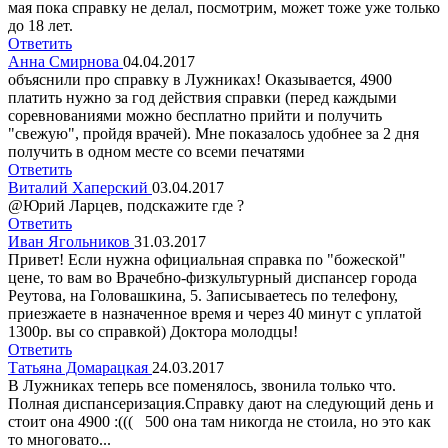
мая пока справку не делал, посмотрим, может тоже уже только
до 18 лет.
Ответить
Анна Смирнова
04.04.2017
объяснили про справку в Лужниках! Оказывается, 4900
платить нужно за год действия справки (перед каждыми
соревнованиями можно бесплатно прийти и получить
"свежую", пройдя врачей). Мне показалось удобнее за 2 дня
получить в одном месте со всеми печатями
Ответить
Виталий Хаперский
03.04.2017
@Юрий Ларцев, подскажите где ?
Ответить
Иван Ягольников
31.03.2017
Привет! Если нужна официальная справка по "божеской"
цене, то вам во Врачебно-физкультурный диспансер города
Реутова, на Головашкина, 5. Записываетесь по телефону,
приезжаете в назначенное время и через 40 минут с уплатой
1300р. вы со справкой) Доктора молодцы!
Ответить
Татьяна Домарацкая
24.03.2017
В Лужниках теперь все поменялось, звонила только что.
Полная диспансеризация.Справку дают на следующий день и
стоит она 4900 :((( 500 она там никогда не стоила, но это как
то многовато...