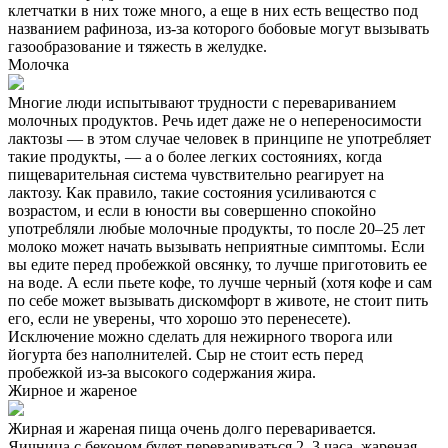
клетчатки в них тоже много, а еще в них есть вещество под
названием рафиноза, из-за которого бобовые могут вызывать
газообразование и тяжесть в желудке.
Молочка
Многие люди испытывают трудности с перевариванием
молочных продуктов. Речь идет даже не о непереносимости
лактозы — в этом случае человек в принципе не употребляет
такие продукты, — а о более легких состояниях, когда
пищеварительная система чувствительно реагирует на
лактозу. Как правило, такие состояния усиливаются с
возрастом, и если в юности вы совершенно спокойно
употребляли любые молочные продукты, то после 20–25 лет
молоко может начать вызывать неприятные симптомы. Если
вы едите перед пробежкой овсянку, то лучше приготовить ее
на воде. А если пьете кофе, то лучше черный (хотя кофе и сам
по себе может вызывать дискомфорт в животе, не стоит пить
его, если не уверены, что хорошо это перенесете).
Исключение можно сделать для нежирного творога или
йогурта без наполнителей. Сыр не стоит есть перед
пробежкой из-за высокого содержания жира.
Жирное и жареное
Жирная и жареная пища очень долго переваривается.
Яичница с беконом будет перевариваться 2–3 часа, жареная