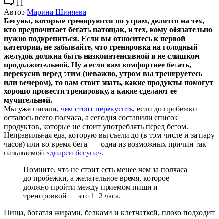
11
Автор
Марина Шиняева
Бегуны, которые тренируются по утрам, делятся на тех,
кто предпочитает бегать натощак, и тех, кому обязательно
нужно подкрепиться. Если вы относитесь к первой
категории, не забывайте, что тренировка на голодный
желудок должна быть низкоинтенсивной и не слишком
продолжительной. Ну а если вам комфортнее бегать,
перекусив перед этим (неважно, утром вы тренируетесь
или вечером), то вам стоит знать, какие продукты помогут
хорошо провести тренировку, а какие сделают ее
мучительной.
Мы уже писали,
чем стоит перекусить
, если до пробежки
осталось всего полчаса, а сегодня составили список
продуктов, которые не стоит употреблять перед бегом.
Неправильная еда, которую вы съели до (в том числе и за пару
часов) или во время бега, — одна из возможных причин так
называемой
«диареи бегуна»
.
Помните, что не стоит есть менее чем за полчаса
до пробежки, а желательное время, которое
должно пройти между приемом пищи и
тренировкой — это 1–2 часа.
Пища, богатая жирами, белками и клетчаткой, плохо подходит