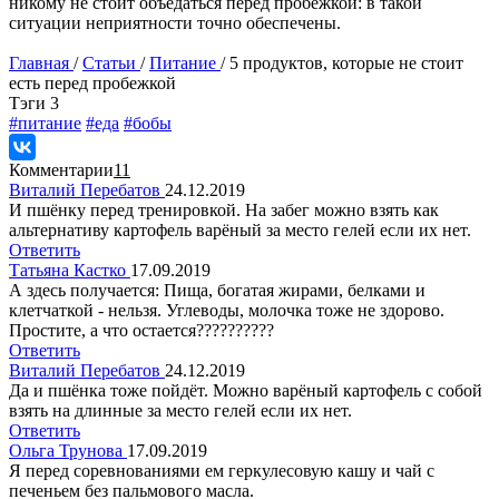
никому не стоит объедаться перед пробежкой: в такой
ситуации неприятности точно обеспечены.
Главная
/
Статьи
/
Питание
/
5 продуктов, которые не стоит
есть перед пробежкой
Tэги
3
#питание
#еда
#бобы
Комментарии
11
Виталий Перебатов
24.12.2019
И пшёнку перед тренировкой. На забег можно взять как
альтернативу картофель варёный за место гелей если их нет.
Ответить
Татьяна Кастко
17.09.2019
А здесь получается: Пища, богатая жирами, белками и
клетчаткой - нельзя. Углеводы, молочка тоже не здорово.
Простите, а что остается??????????
Ответить
Виталий Перебатов
24.12.2019
Да и пшёнка тоже пойдёт. Можно варёный картофель с собой
взять на длинные за место гелей если их нет.
Ответить
Ольга Трунова
17.09.2019
Я перед соревнованиями ем геркулесовую кашу и чай с
печеньем без пальмового масла.