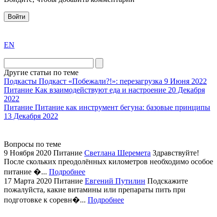
Войти
exact
EN
the
division
agent
Другие статьи по теме
watch
Подкасты
Подкаст «Побежали?!»: перезагрузка
9 Июня 2022
replica
Питание
Как взаимодействуют еда и настроение
20 Декабря
2022
showcases
Питание
Питание как инструмент бегуна: базовые принципы
substantial
13 Декабря 2022
areas.
swiss
replica
Вопросы по теме
bvlgari
9 Ноября 2020
Питание
Светлана Шеремета
Здравствуйте!
После скольких преодолённых километров необходимо особое
watches
питание �...
Подробнее
+maserati
17 Марта 2020
Питание
Евгений Путилин
Подскажите
online
пожалуйста, какие витамины или препараты пить при
for
подготовке к соревн�...
Подробнее
cheap