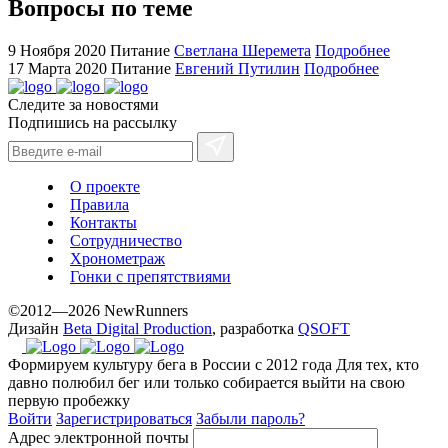
sale.
Вопросы по теме
https://ylfactoryrolex.com/
hilarity
9 Ноября 2020
Питание
Светлана Шеремета
Подробнее
exceptional
17 Марта 2020
Питание
Евгений Путилин
Подробнее
method.
Следите за новостями
www.yvessaintlaurent.to
Подпишись на рассылку
with
the
best
О проекте
prices.
Правила
Контакты
Сотрудничество
Хронометраж
Гонки с препятствиями
©2012—2026 NewRunners
Дизайн
Beta Digital Production
, разработка
QSOFT
Формируем культуру бега в России с 2012 года
Для тех, кто
давно полюбил бег или только собирается выйти на свою
первую пробежку
Войти
Зарегистрироваться
Забыли пароль?
Адрес электронной почты