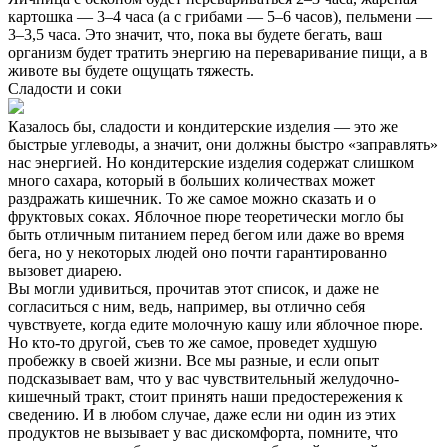
картошка — 3–4 часа (а с грибами — 5–6 часов), пельмени —
3–3,5 часа. Это значит, что, пока вы будете бегать, ваш
организм будет тратить энергию на переваривание пищи, а в
животе вы будете ощущать тяжесть.
Сладости и соки
Казалось бы, сладости и кондитерские изделия — это же
быстрые углеводы, а значит, они должны быстро «заправлять»
нас энергией. Но кондитерские изделия содержат слишком
много сахара, который в больших количествах может
раздражать кишечник. То же самое можно сказать и о
фруктовых соках. Яблочное пюре теоретически могло бы
быть отличным питанием перед бегом или даже во время
бега, но у некоторых людей оно почти гарантированно
вызовет диарею.
Вы могли удивиться, прочитав этот список, и даже не
согласиться с ним, ведь, например, вы отлично себя
чувствуете, когда едите молочную кашу или яблочное пюре.
Но кто-то другой, съев то же самое, проведет худшую
пробежку в своей жизни. Все мы разные, и если опыт
подсказывает вам, что у вас чувствительный желудочно-
кишечный тракт, стоит принять наши предостережения к
сведению. И в любом случае, даже если ни один из этих
продуктов не вызывает у вас дискомфорта, помните, что