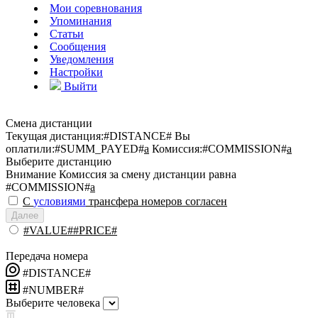
Мои соревнования
Упоминания
Статьи
Сообщения
Уведомления
Настройки
Выйти
Смена дистанции
Текущая дистанция:
#DISTANCE#
Вы
оплатили:
#SUMM_PAYED#
a
Комиссия:
#COMMISSION#
a
Выберите дистанцию
Внимание
Комиссия за смену дистанции равна
#COMMISSION#
a
С
условиями
трансфера номеров согласен
Далее
#VALUE##PRICE#
Передача номера
#DISTANCE#
#NUMBER#
Выберите человека