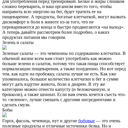
для употребления перед тренировкой. Белки и жиры слишком
сложно переварить, и ваш организм вместо того, чтобы
направить всю энергию на бег, будет тратить ее на
пищеварение. А продукты, богатые клетчаткой, могут вызвать
дискомфорт и боли в животе из-за того, что не
перевариваются до конца и быстро продвигаются «на выход».
А теперь давайте рассмотрим более подробно, о каких
продуктах питания мы говорим.
Зелень и салаты
Зеленые салаты — это чемпионы по содержанию клетчатки. В
обычной жизни всем нам стоит употреблять как можно
больше зелени и салатов, потому что такая пища способствует
нормализации пищеварения, а также похудению. Но вот перед
тем, как идти на пробежку, салаты лучше не есть. Как уже
упоминалось, большое количество клетчатки и бег в сумме
могут дать вздутие живота, боли и диарею. В эту же
категорию можно отнести капусту (и белокочанную, и
брокколи), а также шпинат. Если вам очень хочется съесть что-
то «зеленое», лучше смешать с другими ингредиентами и
сделать смузи.
Бобы
Горох, фасоль, чечевица, нут и другие
бобовые
— это очень
полезные продукты и отличные источники белка. Но и