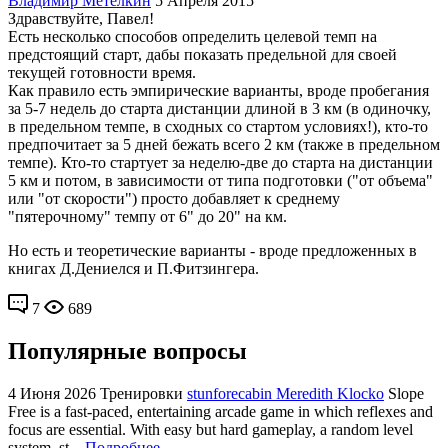
Владимир Метелкин
5 Апреля 2015
Здравствуйте, Павел!
Есть несколько способов определить целевой темп на
предстоящий старт, дабы показать предельной для своей
текущей готовности время.
Как правило есть эмпирические варианты, вроде пробегания
за 5-7 недель до старта дистанции длиной в 3 км (в одиночку,
в предельном темпе, в сходных со стартом условиях!), кто-то
предпочитает за 5 дней бежать всего 2 км (также в предельном
темпе). Кто-то стартует за неделю-две до старта на дистанции
5 км и потом, в зависимости от типа подготовки ("от объема"
или "от скорости") просто добавляет к среднему
"пятерочному" темпу от 6" до 20" на км.
Но есть и теоретические варианты - вроде предложенных в
книгах Д.Дениелся и П.Фитзингера.
7
689
Популярные вопросы
4 Июня 2026
Тренировки
stunforecabin Meredith Klocko
Slope
Free is a fast-paced, entertaining arcade game in which reflexes and
focus are essential. With easy but hard gameplay, a random level
system, st...
Подробнее