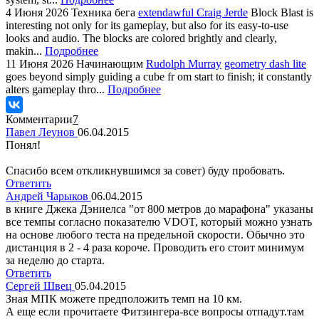
4 Июня 2026
Техника бега
extendawful Craig Jerde
Block Blast is
interesting not only for its gameplay, but also for its easy-to-use
looks and audio. The blocks are colored brightly and clearly,
makin...
Подробнее
11 Июня 2026
Начинающим
Rudolph Murray
geometry dash lite
goes beyond simply guiding a cube fr om start to finish; it constantly
alters gameplay thro...
Подробнее
Комментарии
7
Павел Леунов
06.04.2015
Понял!
Спасибо всем откликнувшимся за совет) буду пробовать.
Ответить
Андрей Чарыков
06.04.2015
в книге Джека Дэниелса "от 800 метров до марафона" указаны
все темпы согласно показателю VDOT, который можно узнать
на основе любого теста на предельной скорости. Обычно это
дистанция в 2 - 4 раза короче. Проводить его стоит минимум
за неделю до старта.
Ответить
Сергей Швец
05.04.2015
Зная МПК можете предположить темп на 10 км.
А еще если прочитаете Фитзингера-все вопросы отпадут.там