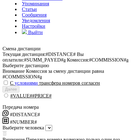
Упоминания
Статьи
Сообщения
Уведомления
Настройки
Выйти
Смена дистанции
Текущая дистанция:
#DISTANCE#
Вы
оплатили:
#SUMM_PAYED#
a
Комиссия:
#COMMISSION#
a
Выберите дистанцию
Внимание
Комиссия за смену дистанции равна
#COMMISSION#
a
С
условиями
трансфера номеров согласен
Далее
#VALUE##PRICE#
Передача номера
#DISTANCE#
#NUMBER#
Выберите человека
Внимание
Передача номера возможно только один раз.