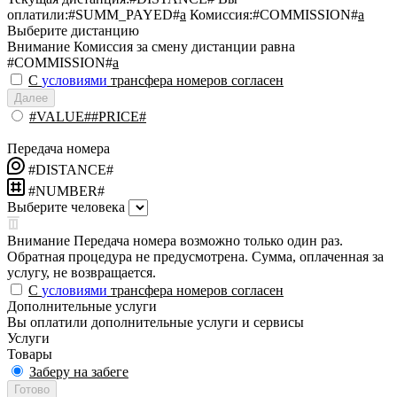
оплатили:
#SUMM_PAYED#
a
Комиссия:
#COMMISSION#
a
Выберите дистанцию
Внимание
Комиссия за смену дистанции равна
#COMMISSION#
a
С
условиями
трансфера номеров согласен
Далее
#VALUE##PRICE#
Передача номера
#DISTANCE#
#NUMBER#
Выберите человека
Внимание
Передача номера возможно только один раз.
Обратная процедура не предусмотрена. Сумма, оплаченная за
услугу, не возвращается.
С
условиями
трансфера номеров согласен
Дополнительные услуги
Вы оплатили дополнительные услуги и сервисы
Услуги
Товары
Заберу на забеге
Готово