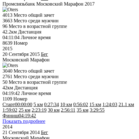
Промсвязьбанк Московский Марафон 2017
4013
Место общий зачет
3663
Место среди мужчин
96
Место в возрастной группе
42.2км
Дистанция
04:11:04
Личное время
8639
Номер
2015
20 Сентября 2015
Бег
Московский Марафон
3040
Место общий зачет
2761
Место среди мужчин
50
Место в возрастной группе
42км
Дистанция
04:19:42
Личное время
1109
Номер
Старт
00:00:00
5 км
0:27:34
10 км
0:56:02
15 км
1:24:03
21.1 км
1:59:02
25 км
2:23:19
30 км
2:56:11
35 км
3:29:55
Финиш
04:19:42
Показать подробнее
2014
21 Сентября 2014
Бег
Московский Марафон