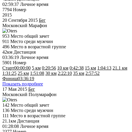
02:59:37
Личное время
7794
Номер
2015
20 Сентября 2015
Бег
Московский Марафон
953
Место общий зачет
911
Место среди мужчин
496
Место в возрастной группе
42км
Дистанция
03:36:19
Личное время
5901
Номер
Старт
00:00:00
5 км
0:20:56
10 км
0:42:38
15 км
1:04:13
21.1 км
1:31:25
25 км
1:51:08
30 км
2:22:10
35 км
2:57:52
Финиш
03:36:19
Показать подробнее
17 Мая 2015
Бег
Московский Полумарафон
142
Место общий зачет
136
Место среди мужчин
111
Место в возрастной группе
21.1км
Дистанция
01:28:08
Личное время
2377
Номер