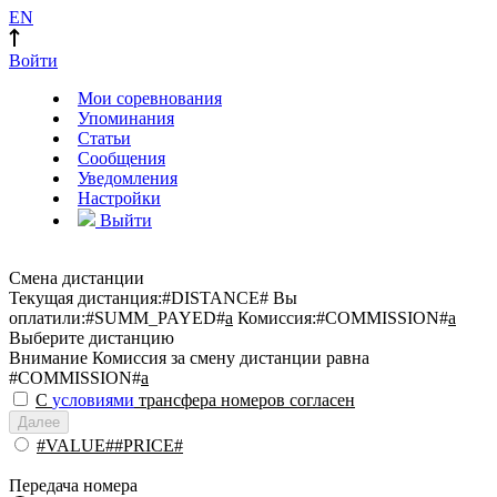
EN
Войти
Мои соревнования
Упоминания
Статьи
Сообщения
Уведомления
Настройки
Выйти
Смена дистанции
Текущая дистанция:
#DISTANCE#
Вы
оплатили:
#SUMM_PAYED#
a
Комиссия:
#COMMISSION#
a
Выберите дистанцию
Внимание
Комиссия за смену дистанции равна
#COMMISSION#
a
С
условиями
трансфера номеров согласен
Далее
#VALUE##PRICE#
Передача номера