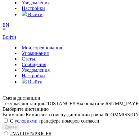
Уведомления
Настройки
Выйти
EN
Войти
Мои соревнования
Упоминания
Статьи
Сообщения
Уведомления
Настройки
Выйти
Смена дистанции
Текущая дистанция:
#DISTANCE#
Вы оплатили:
#SUMM_PAYE
Выберите дистанцию
Внимание
Комиссия за смену дистанции равна #COMMISSION
С
условиями
трансфера номеров согласен
Далее
#VALUE##PRICE#