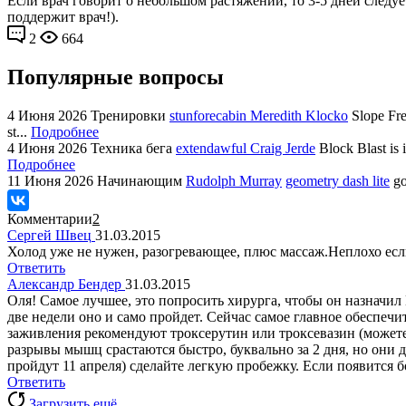
Если врач говорит о небольшом растяжении, то 3-5 дней следуе
поддержит врач!).
2
664
Популярные вопросы
4 Июня 2026
Тренировки
stunforecabin Meredith Klocko
Slope Fre
st...
Подробнее
4 Июня 2026
Техника бега
extendawful Craig Jerde
Block Blast is 
Подробнее
11 Июня 2026
Начинающим
Rudolph Murray
geometry dash lite
go
Комментарии
2
Сергей Швец
31.03.2015
Холод уже не нужен, разогревающее, плюс массаж.Неплохо есл
Ответить
Александр Бендер
31.03.2015
Оля! Самое лучшее, это попросить хирурга, чтобы он назначил 
две недели оно и само пройдет. Сейчас самое главное обеспечи
заживления рекомендуют троксерутин или троксевазин (можете п
разрывы мышц срастаются быстро, буквально за 2 дня, но они д
пройдут 11 апреля) сделайте легкую пробежку. Если появится бо
Ответить
Загрузить ещё