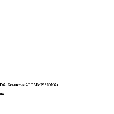
D#
a
Комиссия:
#COMMISSION#
a
#
a