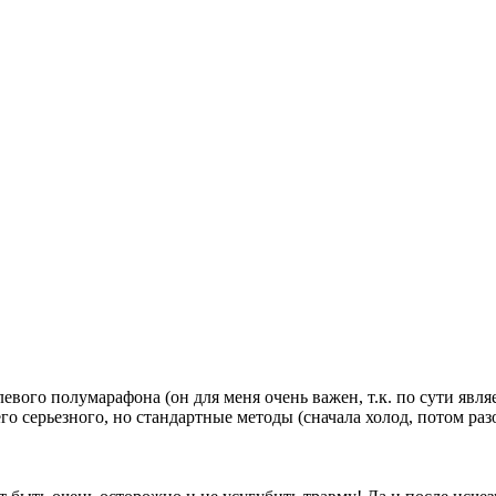
левого полумарафона (он для меня очень важен, т.к. по сути явл
го серьезного, но стандартные методы (сначала холод, потом р