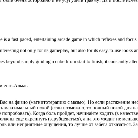
т быть очень осторожно и не усугубить травму! Да и после исчез
e is a fast-paced, entertaining arcade game in which reflexes and focus
interesting not only for its gameplay, but also for its easy-to-use looks 
es beyond simply guiding a cube fr om start to finish; it constantly alte
и есть-Алмаг.
Вас на физио (магнитотерапию с мазью). Но если растяжение неб
ть максимальный покой (если возможно, то полный покой дня на 
опробовать). Когда боль пройдет, начинайте ходить (в качестве
олжны еще окрепнуть (зарубцеваться), а на это узодит не меньше
ль или неприятные ощущения, то лучше от забега отказаться. Заб