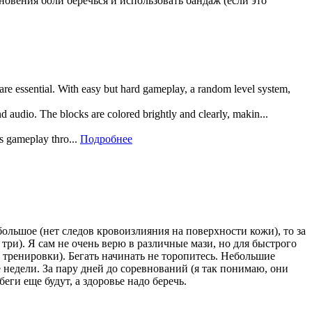
новения боли беречься и использовать бандаж (если это
 are essential. With easy but hard gameplay, a random level system,
and audio. The blocks are colored brightly and clearly, makin...
rs gameplay thro...
Подробнее
ольшое (нет следов кровоизлияния на поверхности кожи), то за
три). Я сам не очень верю в различные мази, но для быстрого
 тренировки). Бегать начинать не торопитесь. Небольшие
 недели. За пару дней до соревнований (я так понимаю, они
еги еще будут, а здоровье надо беречь.