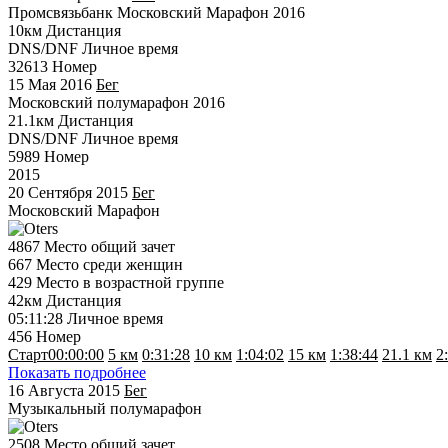
Промсвязьбанк Московский Марафон 2016
10км
Дистанция
DNS/DNF
Личное время
32613
Номер
15 Мая 2016
Бег
Московский полумарафон 2016
21.1км
Дистанция
DNS/DNF
Личное время
5989
Номер
2015
20 Сентября 2015
Бег
Московский Марафон
4867
Место общий зачет
667
Место среди женщин
429
Место в возрастной группе
42км
Дистанция
05:11:28
Личное время
456
Номер
Старт
00:00:00
5 км
0:31:28
10 км
1:04:02
15 км
1:38:44
21.1 км
2
Показать подробнее
16 Августа 2015
Бег
Музыкальный полумарафон
2508
Место общий зачет