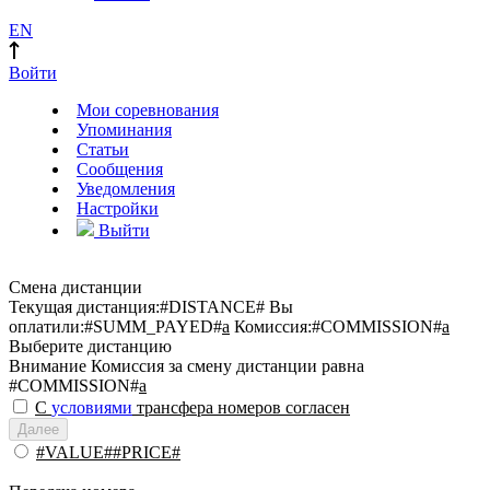
EN
Войти
Мои соревнования
Упоминания
Статьи
Сообщения
Уведомления
Настройки
Выйти
Смена дистанции
Текущая дистанция:
#DISTANCE#
Вы
оплатили:
#SUMM_PAYED#
a
Комиссия:
#COMMISSION#
a
Выберите дистанцию
Внимание
Комиссия за смену дистанции равна
#COMMISSION#
a
С
условиями
трансфера номеров согласен
Далее
#VALUE##PRICE#