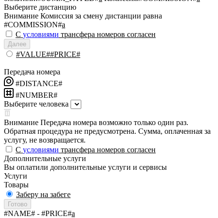
Выберите дистанцию
Внимание
Комиссия за смену дистанции равна
#COMMISSION#
a
С
условиями
трансфера номеров согласен
Далее
#VALUE##PRICE#
Передача номера
#DISTANCE#
#NUMBER#
Выберите человека
Внимание
Передача номера возможно только один раз.
Обратная процедура не предусмотрена. Сумма, оплаченная за
услугу, не возвращается.
С
условиями
трансфера номеров согласен
Дополнительные услуги
Вы оплатили дополнительные услуги и сервисы
Услуги
Товары
Заберу на забеге
Готово
#NAME#
- #PRICE#
a