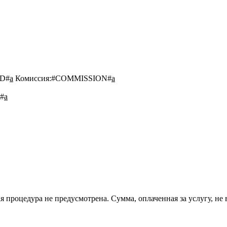
D#
a
Комиссия:
#COMMISSION#
a
#
a
 процедура не предусмотрена. Сумма, оплаченная за услугу, не 