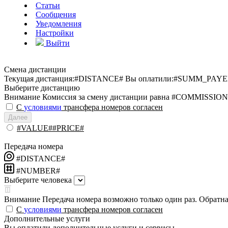
Статьи
Сообщения
Уведомления
Настройки
Выйти
Смена дистанции
Текущая дистанция:
#DISTANCE#
Вы оплатили:
#SUMM_PAYE
Выберите дистанцию
Внимание
Комиссия за смену дистанции равна #COMMISSION
С
условиями
трансфера номеров согласен
Далее
#VALUE##PRICE#
Передача номера
#DISTANCE#
#NUMBER#
Выберите человека
Внимание
Передача номера возможно только один раз. Обратная
С
условиями
трансфера номеров согласен
Дополнительные услуги
Вы оплатили дополнительные услуги и сервисы