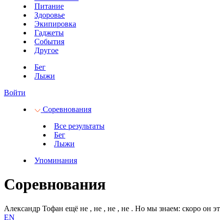
Питание
Здоровье
Экипировка
Гаджеты
События
Другое
Бег
Лыжи
Войти
Соревнования
Все результаты
Бег
Лыжи
Упоминания
Соревнования
Александр Тофан ещё не
, не
, не
, не
.
Но мы знаем: скоро он эт
EN