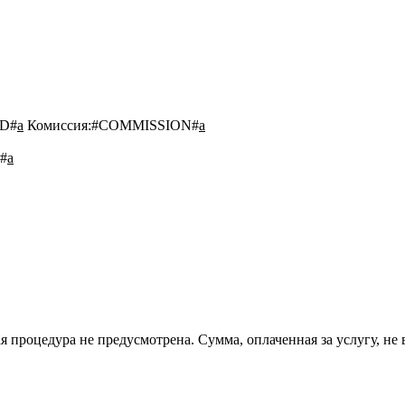
D#
a
Комиссия:
#COMMISSION#
a
#
a
 процедура не предусмотрена. Сумма, оплаченная за услугу, не 