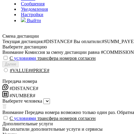
Сообщения
Уведомления
Настройки
Выйти
Смена дистанции
Текущая дистанция:
#DISTANCE#
Вы оплатили:
#SUMM_PAYE
Выберите дистанцию
Внимание
Комиссия за смену дистанции равна #COMMISSION
С
условиями
трансфера номеров согласен
Далее
#VALUE##PRICE#
Передача номера
#DISTANCE#
#NUMBER#
Выберите человека
Внимание
Передача номера возможно только один раз. Обратная
С
условиями
трансфера номеров согласен
Дополнительные услуги
Вы оплатили дополнительные услуги и сервисы