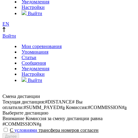
Уведомления
Настройки
Выйти
EN
Войти
Мои соревнования
Упоминания
Статьи
Сообщения
Уведомления
Настройки
Выйти
Смена дистанции
Текущая дистанция:
#DISTANCE#
Вы
оплатили:
#SUMM_PAYED#
a
Комиссия:
#COMMISSION#
a
Выберите дистанцию
Внимание
Комиссия за смену дистанции равна
#COMMISSION#
a
С
условиями
трансфера номеров согласен
Далее