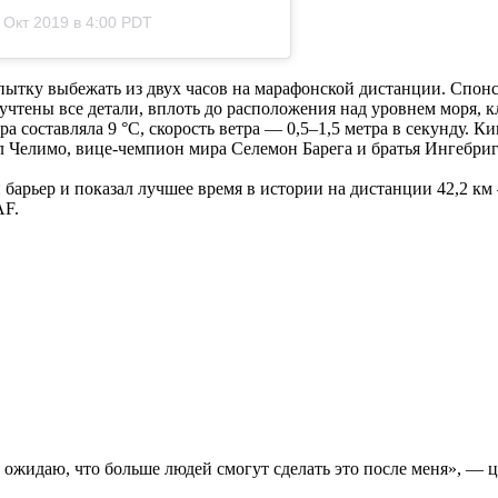
 Окт 2019 в 4:00 PDT
пытку выбежать из двух часов на марафонской дистанции. Спонс
учтены все детали, вплоть до расположения над уровнем моря, 
ура составляла 9 °С, скорость ветра — 0,5–1,5 метра в секунду.
 Челимо, вице-чемпион мира Селемон Барега и братья Ингебри
арьер и показал лучшее время в истории на дистанции 42,2 км — 
AF.
о и ожидаю, что больше людей смогут сделать это после меня», 