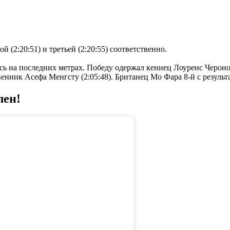
(2:20:51) и третьей (2:20:55) соответственно.
сь на последних метрах. Победу одержал кениец Лоуренс Чероно
енник Асефа Менгсту (2:05:48). Британец Мо Фара 8-й с результа
лен!