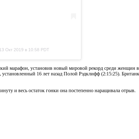
13 Окт 2019 в 10:58 PDT
ский марафон, установив новый мировой рекорд среди женщин в
 установленный 16 лет назад Полой Рэдклифф (2:15:25). Британ
нуту и весь остаток гонки она постепенно наращивала отрыв.