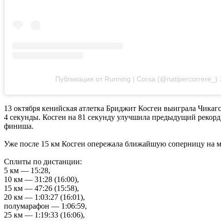
Публикация от Running | Corsa (@natipercorrere_)
13 октября кенийская атлетка Бриджит Косгеи выиграла Чикаг
4 секунды. Косгеи на 81 секунду улучшила предыдущий рекорд,
финиша.
Уже после 15 км Косгеи опережала ближайшую соперницу на ми
Сплиты по дистанции:
5 км — 15:28,
10 км — 31:28 (16:00),
15 км — 47:26 (15:58),
20 км — 1:03:27 (16:01),
полумарафон — 1:06:59,
25 км — 1:19:33 (16:06),