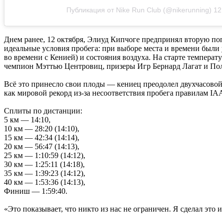
Публикация от Nike Run Club (@nikerunning)
12
Днем ранее, 12 октября, Элиуд Кипчоге предпринял вторую по
идеальные условия пробега: при выборе места и времени были 
во времени с Кенией) и состояния воздуха. На старте температ
чемпион Мэттью Центровиц, призеры Игр Бернард Лагат и Пол
Всё это принесло свои плоды — кениец преодолел двухчасовой б
как мировой рекорд из-за несоответствия пробега правилам IA
Сплиты по дистанции:
5 км — 14:10,
10 км — 28:20 (14:10),
15 км — 42:34 (14:14),
20 км — 56:47 (14:13),
25 км — 1:10:59 (14:12),
30 км — 1:25:11 (14:18),
35 км — 1:39:23 (14:12),
40 км — 1:53:36 (14:13),
Финиш — 1:59:40.
«Это показывает, что никто из нас не ограничен. Я сделал эт