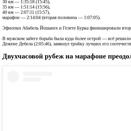
30 км — 1:35:18 (15:45),
35 км — 1:51:14 (15:56),
40 км — 2:07:11 (15:57),
марафон — 2:14:04 (вторая половина — 1:07:05).
Эфиопки Абабель Йешанех и Гелете Бурка финишировали второй 
В мужском забеге борьба была куда более острой — всё решило
Дежене Дебела (2:05:46), замкнул тройку лучших его соотечеств
Двухчасовой рубеж на марафоне преодо