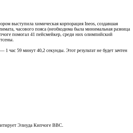
ором выступила химическая корпорация Ineos, создавшая
климата, часового пояса (необходима была минимальная разница
 Кипчоге помогал 41 пейсмейкер, среди них олимпийский
гтсены.
1 час 59 минут 40,2 секунды. Этот результат не будет зачтен
— цитирует Элиуда Кипчоге BBC.