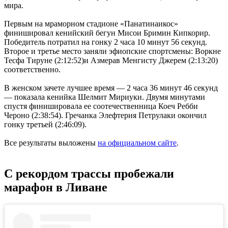
мира.
Первым на мраморном стадионе «Панатинаикос»
финишировал кенийский бегун Мисои Бримин Кипкорир.
Победитель потратил на гонку 2 часа 10 минут 56 секунд.
Второе и третье место заняли эфиопские спортсмены: Воркне
Тесфа Тируне (2:12:52)и Азмерав Менгисту Джерем (2:13:20)
соответственно.
В женском зачете лучшее время — 2 часа 36 минут 46 секунд
— показала кенийка Шелмит Мириуки. Двумя минутами
спустя финишировала ее соотечественница Коеч Ребби
Чероно (2:38:54). Гречанка Элефтерия Петрулаки окончил
гонку третьей (2:46:09).
Все результаты выложены
на официальном сайте
.
С рекордом трассы пробежали
марафон в Ливане