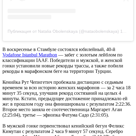
Публикация от Natalia Obolenskaya (@nataobolenskaya)
11 Ноя 2018 в 12:53 PST
В воскресенье в Стамбуле состоялся юбилейный, 40-й
Vodafone Istanbul Marathon
— забег с золотым лейблом по
классификации IAAF. Победители и мужской, и женской
гонки установили новые рекорды трассы, а также побили
рекорды в марафонском беге на территории Турции.
Кенийка Рут Чепнгетич пробежала дистанцию с седьмым
временем за всю историю женских марафонов — за 2 часа 18
минут 35 секунд, улучшив рекорд состязаний на целых 4
минуты. Кстати, предыдущее достижение принадлежало ей
же: в прошлом году она финишировала с результатом 2:22:36.
Второе место заняла ее соотечественница Маргарет Агаи
(2:25:04), третье — эфиопка Фатума Садо (2:31:05).
В мужской гонке первенствовал кенийский бегун Феликс
Кимутаи с результатом 2 часа 9 минут 57 секунд. Серебро