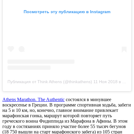
Посмотреть эту публикацию в Instagram
Публикация от Think Athens (@thinkathens)
11 Ноя 2018 в 8:36 PST
Athens Marathon. The Authentic
состоялся в минувшее
воскресенье в Греции. В программе спортивная ходьба, забеги
на 5 и 10 км, но, конечно, главное внимание привлекает
марафонская гонка, маршрут которой повторяет путь
греческого воина Фидиппида из Марафона в Афины. В этом
году в состязаниях приняло участие более 55 тысяч бегунов
(18 750 вышли на старт марафонского забега) из 105 стран