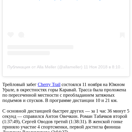
Публикация от Alla Meller (@allameller)
11 Ноя 2018 в 8:10 PST
Трейловый забег
Cherry Trail
состоялся 11 ноября на Южном
Урале, в окрестностях горы Каравай. Трасса была проложена
по пересеченной местности с преобладанием затяжных
подъемов и спусков. В программе дистанции 10 и 21 км.
С основной дистанцией быстрее других — за 1 час 36 минут 5
секунд — справился Антон Овечкин. Роман Табачков второй
(1:37:49), Сергей Оводов третий (1:38:31). В женской гонке
приняло участие 4 спортсменки, первой достигла финиша