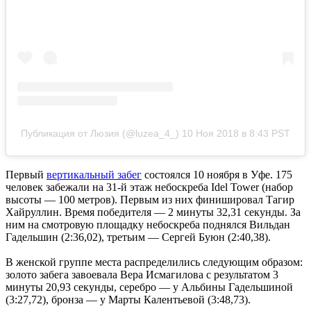
Публикация от Люзия (@luzea_4_)
10 Ноя 2018 в 8:43 PST
Первый
вертикальный забег
состоялся 10 ноября в Уфе. 175
человек забежали на 31-й этаж небоскреба Idel Tower (набор
высоты — 100 метров). Первым из них финишировал Тагир
Хайруллин. Время победителя — 2 минуты 32,31 секунды. За
ним на смотровую площадку небоскреба поднялся Вильдан
Гадельшин (2:36,02), третьим — Сергей Буюн (2:40,38).
В женской группе места распределились следующим образом:
золото забега завоевала Вера Исмагилова с результатом 3
минуты 20,93 секунды, серебро — у Альбины Гадельшиной
(3:27,72), бронза — у Марты Калентьевой (3:48,73).