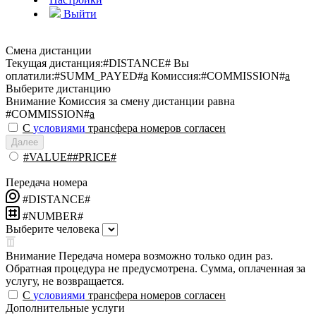
Выйти
Смена дистанции
Текущая дистанция:
#DISTANCE#
Вы
оплатили:
#SUMM_PAYED#
a
Комиссия:
#COMMISSION#
a
Выберите дистанцию
Внимание
Комиссия за смену дистанции равна
#COMMISSION#
a
С
условиями
трансфера номеров согласен
Далее
#VALUE##PRICE#
Передача номера
#DISTANCE#
#NUMBER#
Выберите человека
Внимание
Передача номера возможно только один раз.
Обратная процедура не предусмотрена. Сумма, оплаченная за
услугу, не возвращается.
С
условиями
трансфера номеров согласен
Дополнительные услуги