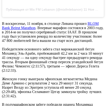
Публикация от Mix FM Lebanon (@mixfmlebanon)
11 Ноя 2018 в 11:19 PST
В воскресенье, 11 ноября, в столице Ливана прошел
BLOM
Bank Beirut Marathon
. Впервые марафон состоялся в 2003 году,
в 2014-м он получил серебряный статус IAAF. В прошлом
году был установлен рекорд по количеству участников: более
47 800 любителей бега вышли на старт всех дистанций.
Победителем основного забега стал марокканский бегун
Мохамед Эль-Араби, пробежавший 42,2 км за 2 часа 10 минут
41 секунду — на одну секунду быстрее предыдущего рекорда
трассы. Вторым финишный створ пересек угандийский бегун
Феликс Чемонгес (2:11:57), третьим — эфиоп Дереса Гелета
(2:12:33).
Женскую гонку выиграла эфиопская легкоатлетка Медина
Деме Армино с результатом 2 часа 29 минут 31 секунда.
Назрет Велду из Эритреи уступила ей менее 20 секунд
(2:29:48), эфиопка Селамавит Цегау замкнула тройку лучших
(2:31:42).
В полумарафонском забеге победили иранец Мохаммад