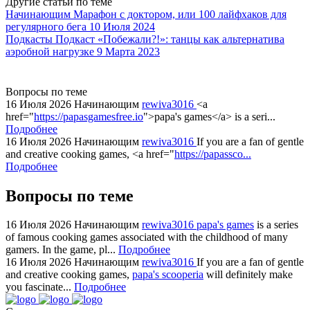
Другие статьи по теме
Начинающим
Марафон с доктором, или 100 лайфхаков для
регулярного бега
10 Июля 2024
Подкасты
Подкаст «Побежали?!»: танцы как альтернатива
аэробной нагрузке
9 Марта 2023
Вопросы по теме
16 Июля 2026
Начинающим
rewiva3016
<a
href="
https://papasgamesfree.io
">papa's games</a> is a seri...
Подробнее
16 Июля 2026
Начинающим
rewiva3016
If you are a fan of gentle
and creative cooking games, <a href="
https://papassco...
Подробнее
Вопросы по теме
16 Июля 2026
Начинающим
rewiva3016
papa's games
is a series
of famous cooking games associated with the childhood of many
gamers. In the game, pl...
Подробнее
16 Июля 2026
Начинающим
rewiva3016
If you are a fan of gentle
and creative cooking games,
papa's scooperia
will definitely make
you fascinate...
Подробнее