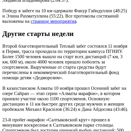
Людмила Владимирова (2:04:37).
Победу в забеге на 10 км одержали Фанур Габидуллин (48:25)
и Элина Рахматуллина (55:22). Все протоколы состязаний
выложены на
странице мероприятия
.
Другие старты недели
Второй благотворительный Теплый забег состоялся 11 ноября
в Перми, трасса проходила по территории кампуса ПГНИУ.
Более 1500 человек вышло на старт всех дистанций (7 км, 3
км, 600 м), около 4000 человек пришло поболеть за
спортсменов. Вырученные от старта средства будут
перечислены в некоммерческий благотворительный фонд
помощи детям «Дедморозим».
В казахстанском Алматы 10 ноября прошел Осенний забег на
озере Сайран — этап серии «Алматы марафон», в котором
приняло участие около 1100 спортсменов. Основную
дистанцию в 11 км быстрее других среди мужчин и женщин
пробежали Михаил Красилов (36:24) и Дана Айдосова (43:46).
23-й пробег-марафон «Салтыковский круг» прошел в
минувшее воскресенье в Салтыковском парке столицы.
Спортсменам был доступен широкий выбор дистанций: 500