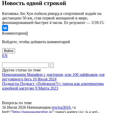
Новость одной строкой
Китаянка Лю Хун побила рекорд в спортивной ходьбе на
дистанцию 50 км, став первой женщиной в мире,
финишировавшей быстрее 4 часов. Ее результат — 3:59:15.
Комментарии
0
Войдите, чтобы добавить комментарий
Войти
EN
Другие статьи по теме
Начинающим
Марафон с доктором, или 100 лайфхаков для
регулярного бега
10 Июля 2024
Подкасты
Подкаст «Побежали?!»: танцы как альтернатива
аэробной нагрузке
9 Марта 2023
Вопросы по теме
16 Июля 2026
Начинающим
rewiva3016
<a
href="
https://papasgamesfree.io
">papa's games</a> is a seri...