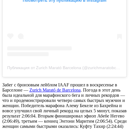
Посмотреть эту публикацию в Instagram
Публикация от Zurich Marató Barcelona (@zurichmaratobcn)
10 
Забег с бронзовым лейблом IAAF прошел в воскресенье в
Барселоне —
Zurich Marató de Barcelona
. Погода в этот день
была идеальной для марафонского бега и личных рекордов —
что и продемонстрировали четверо самых быстрых мужчин и
женщин. Победитель марафона Алему Бекеле из Бахрейна и
вовсе улучшил свой личный рекорд на целых 5 минут, показав
результат 2:06:04. Вторым финишировал эфиоп Абебе Негево
(2:06:49), третьим — кениец Энтони Маритим (2:06:54). Среди
женщин самыми быстрыми оказались: Куфту Тахир (2:24:44)