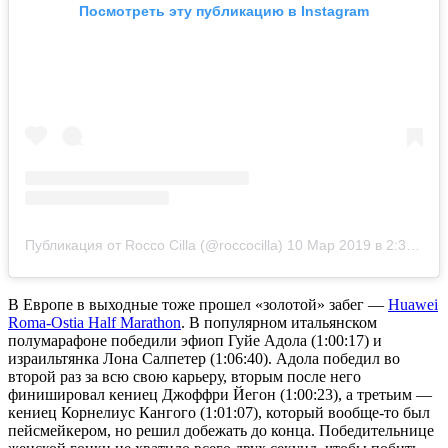
Посмотреть эту публикацию в Instagram
Публикация от Rocco Cilla (@roccocilla)
10 Мар 2019 в 2:37 PDT
В Европе в выходные тоже прошел «золотой» забег —
Huawei
Roma-Ostia Half Marathon
. В популярном итальянском
полумарафоне победили эфиоп Гуйе Адола (1:00:17) и
израильтянка Лона Салпетер (1:06:40). Адола победил во
второй раз за всю свою карьеру, вторым после него
финишировал кениец Джоффри Йегон (1:00:23), а третьим —
кениец Корнелиус Кангого (1:01:07), который вообще-то был
пейсмейкером, но решил добежать до конца. Победительнице