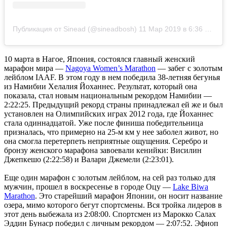
Публикация от Sinead (@sineadbosh)
11 Мар 2019 в 6:36 PDT
10 марта в Нагое, Япония, состоялся главный женский
марафон мира —
Nagoya Women’s Marathon
— забег с золотым
лейблом IAAF. В этом году в нем победила 38-летняя бегунья
из Намибии Хелалия Йоханнес. Результат, который она
показала, стал новым национальным рекордом Намибии —
2:22:25. Предыдущий рекорд страны принадлежал ей же и был
установлен на Олимпийских играх 2012 года, где Йоханнес
стала одиннадцатой. Уже после финиша победительница
призналась, что примерно на 25-м км у нее заболел живот, но
она смогла перетерпеть неприятные ощущения. Серебро и
бронзу женского марафона завоевали кенийки: Висилин
Джепкешо (2:22:58) и Валари Джемели (2:23:01).
Еще один марафон с золотым лейблом, на сей раз только для
мужчин, прошел в воскресенье в городе Оцу —
Lake Biwa
Marathon
. Это старейший марафон Японии, он носит название
озера, мимо которого бегут спортсмены. Вся тройка лидеров в
этот день выбежала из 2:08:00. Спортсмен из Марокко Салах
Эддин Бунаср победил с личным рекордом — 2:07:52. Эфиоп