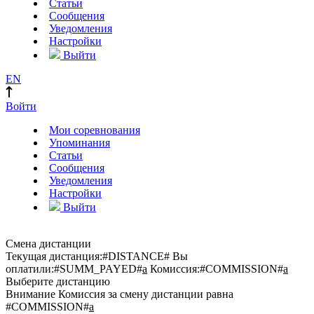
Статьи
Сообщения
Уведомления
Настройки
Выйти
EN
Войти
Мои соревнования
Упоминания
Статьи
Сообщения
Уведомления
Настройки
Выйти
Смена дистанции
Текущая дистанция:
#DISTANCE#
Вы
оплатили:
#SUMM_PAYED#
a
Комиссия:
#COMMISSION#
a
Выберите дистанцию
Внимание
Комиссия за смену дистанции равна
#COMMISSION#
a