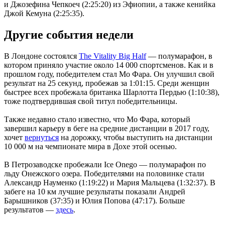
и Джозефина Чепкоеч (2:25:20) из Эфиопии, а также кенийка
Джой Кемуна (2:25:35).
Другие события недели
В Лондоне состоялся
The Vitality Big Half
— полумарафон, в
котором приняло участие около 14 000 спортсменов. Как и в
прошлом году, победителем стал Мо Фара. Он улучшил свой
результат на 25 секунд, пробежав за 1:01:15. Среди женщин
быстрее всех пробежала британка Шарлотта Пердью (1:10:38),
тоже подтвердившая свой титул победительницы.
Также недавно стало известно, что Мо Фара, который
завершил карьеру в беге на средние дистанции в 2017 году,
хочет
вернуться
на дорожку, чтобы выступить на дистанции
10 000 м на чемпионате мира в Дохе этой осенью.
В Петрозаводске пробежали Ice Onego — полумарафон по
льду Онежского озера. Победителями на половинке стали
Александр Науменко (1:19:22) и Мария Мальцева (1:32:37). В
забеге на 10 км лучшие результаты показали Андрей
Барышников (37:35) и Юлия Попова (47:17). Больше
результатов —
здесь
.