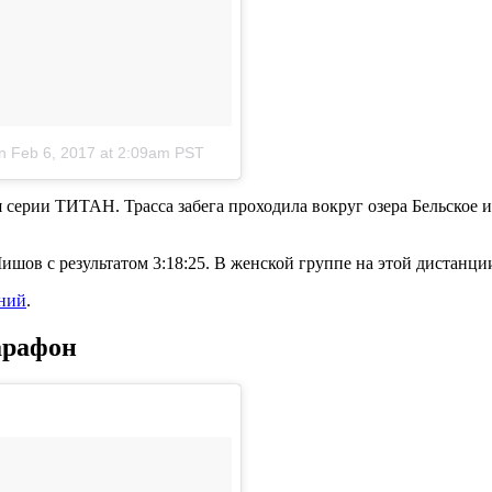
n
Feb 6, 2017 at 2:09am PST
серии ТИТАН. Трасса забега проходила вокруг озера Бельское и
ов с результатом 3:18:25. В женской группе на этой дистанции
аний
.
арафон