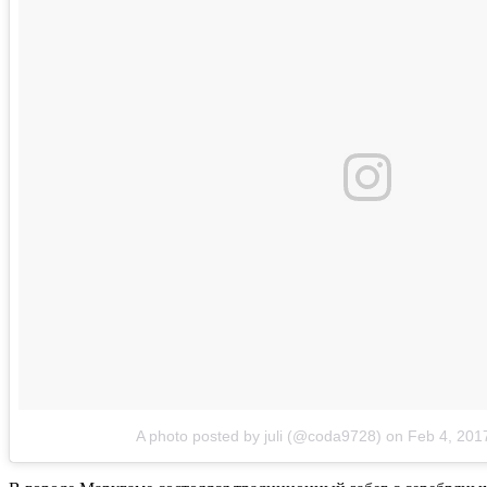
A photo posted by juli (@coda9728)
on
Feb 4, 201