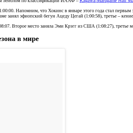
ным лейблом по классификации ИААФ –
Kagawa-Marugame Half Ma
0:00. Напомним, что Хокинс в январе этого года стал первым з
е занял эфиопский бегун Ацеду Цегай (1:00:58), третье – кение
:07. Второе место заняла Эми Крэгг из США (1:08:27), третье ме
езона в мире