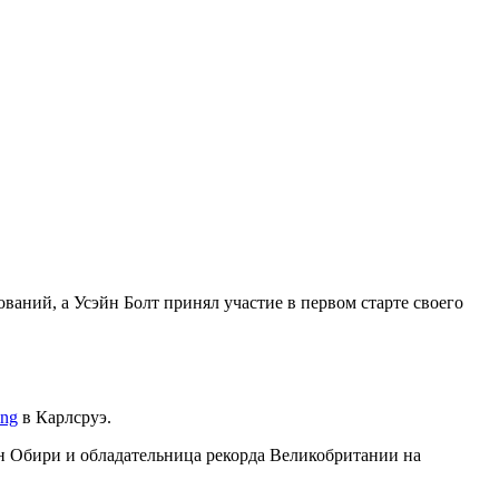
ваний, а Усэйн Болт принял участие в первом старте своего
ing
в Карлсруэ.
ен Обири и обладательница рекорда Великобритании на