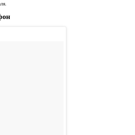
ля.
фон