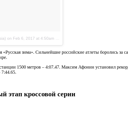
sia)
on
Feb 6, 2017 at 4:50am PST
я «Русская зима». Сильнейшие российские атлеты боролись за 
ире.
истанции 1500 метров – 4:07.47. Максим Афонин установил рекор
7:44.65.
й этап кроссовой серии