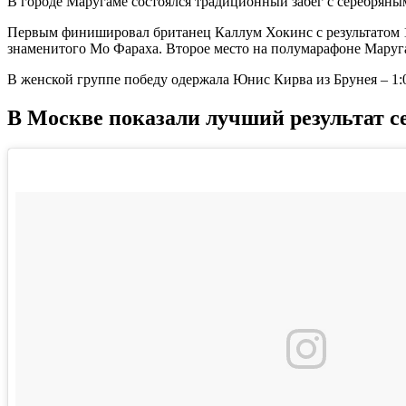
В городе Маругаме состоялся традиционный забег с серебря
Первым финишировал британец Каллум Хокинс с результатом 1:0
знаменитого Мо Фараха. Второе место на полумарафоне Маругам
В женской группе победу одержала Юнис Кирва из Брунея – 1:08
В Москве показали лучший результат с