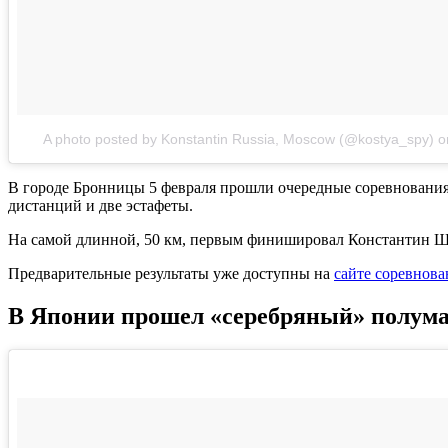
A photo posted by Konstantin Russia, Moscow (@kostya_spy)
o
В городе Бронницы 5 февраля прошли очередные соревнования 
дистанций и две эстафеты.
На самой длинной, 50 км, первым финишировал Константин Шиш
Предварительные результаты уже доступны на
сайте соревнов
В Японии прошел «серебряный» полум