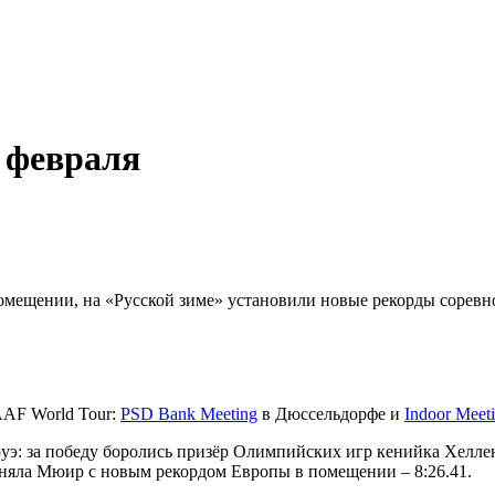
5 февраля
омещении, на «Русской зиме» установили новые рекорды соревно
AAF World Tour:
PSD Bank Meeting
в Дюссельдорфе и
Indoor Meet
руэ: за победу боролись призёр Олимпийских игр кенийка Хелл
аняла Мюир с новым рекордом Европы в помещении – 8:26.41.