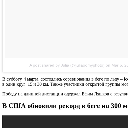
A post shared by Julia (@juliaoomyphoto)
on
Mar 5, 2
В субботу, 4 марта, состоялись соревнования в беге по льду –
в один круг: 15 и 30 км. Также участники открытой группы мо
Победу на длинной дистанции одержал Ефим Ляшков с результа
В США обновили рекорд в беге на 300 м