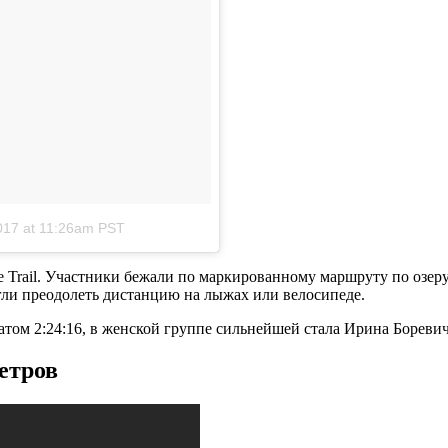
017 at 11:26am PST
 Ice Trail. Участники бежали по маркированному маршруту по оз
гли преодолеть дистанцию на лыжах или велосипеде.
том 2:24:16, в женской группе сильнейшей стала Ирина Боревич
етров