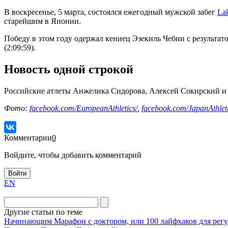
В воскресенье, 5 марта, состоялся ежегодный мужской забег
La
старейшим в Японии.
Победу в этом году одержал кениец Эзекиль Чебии с результато
(2:09:59).
Новость одной строкой
Российские атлеты Анжелика Сидорова, Алексей Сокирский и
Фото:
facebook.com/EuropeanAthletics/
,
facebook.com/JapanAthleti
Комментарии
0
Войдите, чтобы добавить комментарий
Войти
EN
Другие статьи по теме
Начинающим
Марафон с доктором, или 100 лайфхаков для регу