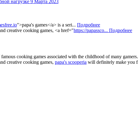
бной нагрузке
9 Марта 2023
esfree.io
">papa's games</a> is a seri...
Подробнее
 and creative cooking games, <a href="
https://papassco...
Подробнее
of famous cooking games associated with the childhood of many gamers. 
e and creative cooking games,
papa's scooperia
will definitely make you fa