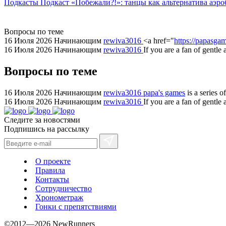
Подкасты
Подкаст «Побежали?!»: танцы как альтернатива аэро
Вопросы по теме
16 Июля 2026
Начинающим
rewiva3016
<a href="
https://papasgam
16 Июля 2026
Начинающим
rewiva3016
If you are a fan of gentle
Вопросы по теме
16 Июля 2026
Начинающим
rewiva3016
papa's games
is a series 
16 Июля 2026
Начинающим
rewiva3016
If you are a fan of gentl
Следите за новостями
Подпишись на рассылку
О проекте
Правила
Контакты
Сотрудничество
Хронометраж
Гонки с препятствиями
©2012—2026 NewRunners