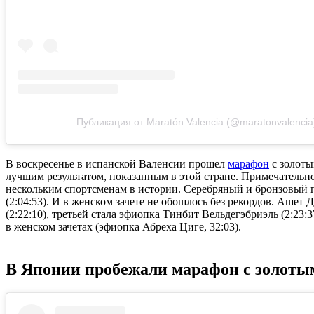
Публикация от Maratón Valencia (@maratonvalencia
В воскресенье в испанской Валенсии прошел
марафон
с золоты
лучшим результатом, показанным в этой стране. Примечательно т
нескольким спортсменам в истории. Серебряный и бронзовый п
(2:04:53). И в женском зачете не обошлось без рекордов. Ашет
(2:22:10), третьей стала эфиопка Тинбит Вельдегэбриэль (2:23
в женском зачетах (эфиопка Абреха Циге, 32:03).
В Японии пробежали марафон с золоты