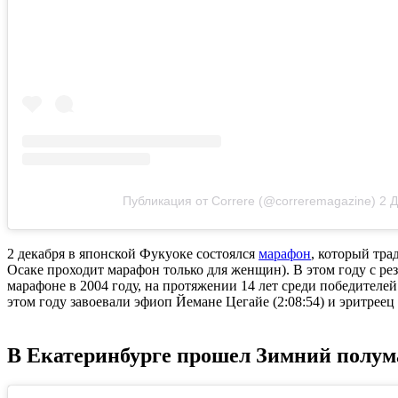
Публикация от Correre (@correremagazine)
2 Д
2 декабря в японской Фукуоке состоялся
марафон
, который тра
Осаке проходит марафон только для женщин). В этом году с ре
марафоне в 2004 году, на протяжении 14 лет среди победителе
этом году завоевали эфиоп Йеманe Цегайе (2:08:54) и эритреец
В Екатеринбурге прошел Зимний полу