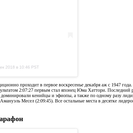
ек 2018 в 10:46 PST
диционно проходит в первое воскресенье декабря аж с 1947 года.
зультатом 2:07:27 первым стал японец Юма Хаттори. Последний 
й доминировали кенийцы и эфиопы, а также по одному разу лиди
 Амануэль Месел (2:09:45). Все остальные места в десятке лидер
марафон