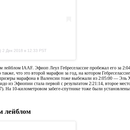
)
2 Дек 2018 в 12:33 PST
м лейблом IAAF. Эфиоп Леул Гебреселасcие пробежал его за 2:04:
акже, что это второй марафон за год, на котором Гебреселассие 
ризеры марафона в Валенсии тоже выбежали из 2:05:00 — Эль Х
 Дидо из Эфиопии стала первой с результатом 2:21:14, второе ме
:37). На 10-километровом забеге-спутнике тоже были установлен
м лейблом