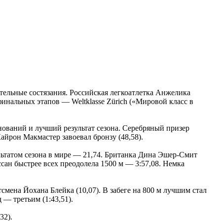
тельные состязания. Российская легкоатлетка Анжелика
финальных этапов — Weltklasse Zürich («Мировой класс в
нований и лучший результат сезона. Серебряный призер
йрон Макмастер завоевал бронзу (48,58).
ьтатом сезона в мире — 21,74. Британка Дина Эшер-Смит
сан быстрее всех преодолела 1500 м — 3:57,08. Немка
мена Йохана Блейка (10,07). В забеге на 800 м лучшим стал
— третьим (1:43,51).
32).