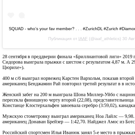
SQUAD - who’s your fav member? . . . #ZurichDL #Zurich #Diam
Публикация от
IAAF
(@iaaf_athletics)
30 Авг
28 сентября в преддверии финала «Бриллиантовой лиги» 2019 
Сидорова выиграла прыжки с шестом с результатом 4,87 м. А 2
Цюрихе»).
400 м с/б выиграл норвежец Карстен Вархольм, показав второй
американец Бенджамин Рай повторил третий результат в в исто
Женский забег на 200 м выиграла Шона Миллер-Уйбо с национ
пересекла финишную черту второй (22,08), представительница
Констанце Клостерхальфен завоевала серебро (3:59,02), канадк
Мужскую стометровку выиграл американец Ноа Лайлс — 9,98. Се
американец Донаван Брейзер — 1:42,70. Найджел Амос из Ботс
Российский спортсмен Илья Иванюк занял 5-е место в прыжках 