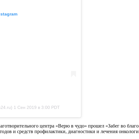
nstagram
4.ru)
1 Сен 2019 в 3:00 PDT
аготворительного центра «Верю в чудо» прошел «Забег во благо
тодов и средств профилактики, диагностики и лечения онкологи