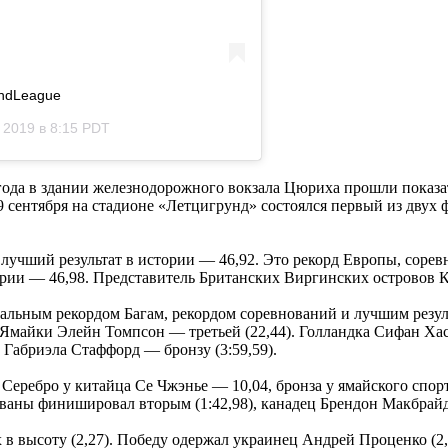
ondLeague
 2019 в 8:15 PDT
года в здании железнодорожного вокзала Цюриха прошли показа
9 сентября на стадионе «Летцигрунд» состоялся первый из двух 
 лучший результат в истории — 46,92. Это рекорд Европы, сорев
рии — 46,98. Представитель Британских Виргинских островов Ка
альным рекордом Багам, рекордом соревнований и лучшим резул
 Ямайки Элейн Томпсон — третьей (22,44). Голландка Сифан Хас
а Габриэла Стаффорд — бронзу (3:59,59).
ребро у китайца Се Чжэнье — 10,04, бронза у ямайского спортс
ваны финишировал вторым (1:42,98), канадец Брендон Макбрайд 
в высоту (2,27). Победу одержал украинец Андрей Проценко (2,