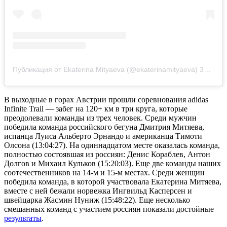
Публикация от Ekaterina Mityaeva (@ekaterinamityaeva)
30 Июн 2019 в 2:19 PDT
В выходные в горах Австрии прошли соревнования adidas
Infinite Trail — забег на 120+ км в три круга, которые
преодолевали команды из трех человек. Среди мужчин
победила команда российского бегуна Дмитрия Митяева,
испанца Луиса Альберто Эрнандо и американца Тимоти
Олсона (13:04:27). На одиннадцатом месте оказалась команда,
полностью состоявшая из россиян: Денис Кораблев, Антон
Долгов и Михаил Кульков (15:20:03). Еще две команды наших
соотечественников на 14-м и 15-м местах. Среди женщин
победила команда, в которой участвовала Екатерина Митяева,
вместе с ней бежали норвежка Ингвильд Касперсен и
швейцарка Жасмин Нуниж (15:48:22). Еще несколько
смешанных команд с участием россиян показали достойные
результаты
.