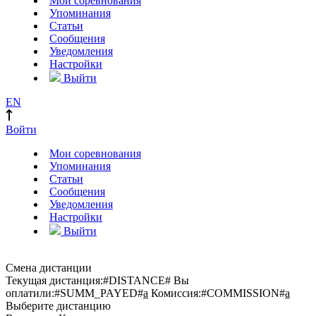
Мои соревнования
Упоминания
Статьи
Сообщения
Уведомления
Настройки
Выйти
EN
Войти
Мои соревнования
Упоминания
Статьи
Сообщения
Уведомления
Настройки
Выйти
Смена дистанции
Текущая дистанция:
#DISTANCE#
Вы
оплатили:
#SUMM_PAYED#
a
Комиссия:
#COMMISSION#
a
Выберите дистанцию