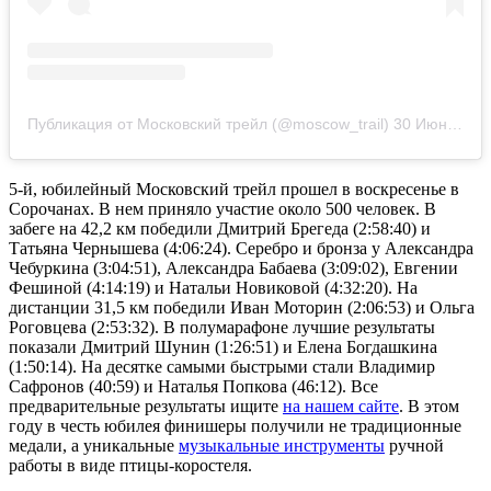
Публикация от Московский трейл (@moscow_trail)
30 Июн 2019 в 10:42 PDT
5-й, юбилейный Московский трейл прошел в воскресенье в
Сорочанах. В нем приняло участие около 500 человек. В
забеге на 42,2 км победили Дмитрий Брегеда (2:58:40) и
Татьяна Чернышева (4:06:24). Серебро и бронза у Александра
Чебуркина (3:04:51), Александра Бабаева (3:09:02), Евгении
Фешиной (4:14:19) и Натальи Новиковой (4:32:20). На
дистанции 31,5 км победили Иван Моторин (2:06:53) и Ольга
Роговцева (2:53:32). В полумарафоне лучшие результаты
показали Дмитрий Шунин (1:26:51) и Елена Богдашкина
(1:50:14). На десятке самыми быстрыми стали Владимир
Сафронов (40:59) и Наталья Попкова (46:12). Все
предварительные результаты ищите
на нашем сайте
. В этом
году в честь юбилея финишеры получили не традиционные
медали, а уникальные
музыкальные инструменты
ручной
работы в виде птицы-коростеля.