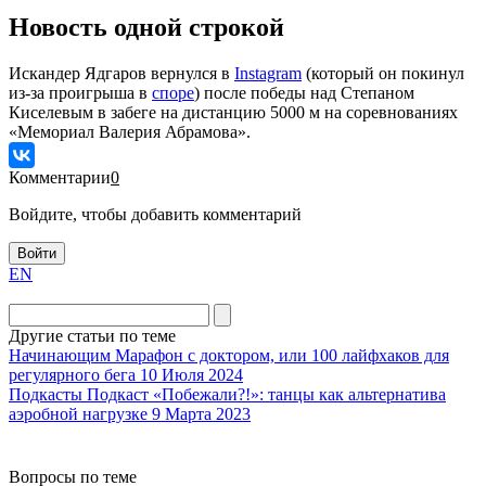
Новость одной строкой
Искандер Ядгаров вернулся в
Instagram
(который он покинул
из-за проигрыша в
споре
) после победы над Степаном
Киселевым в забеге на дистанцию 5000 м на соревнованиях
«Мемориал Валерия Абрамова».
Комментарии
0
Войдите, чтобы добавить комментарий
Войти
EN
Другие статьи по теме
Начинающим
Марафон с доктором, или 100 лайфхаков для
регулярного бега
10 Июля 2024
Подкасты
Подкаст «Побежали?!»: танцы как альтернатива
аэробной нагрузке
9 Марта 2023
Вопросы по теме