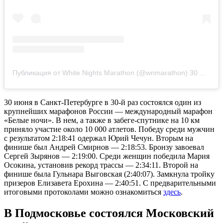
Публикация от White Nights Marathon (@wnmarathon)
30 Июн 2019 в 7:13 PDT
30 июня в Санкт-Петербурге в 30-й раз состоялся один из
крупнейших марафонов России — международный марафон
«Белые ночи». В нем, а также в забеге-спутнике на 10 км
приняло участие около 10 000 атлетов. Победу среди мужчин
с результатом 2:18:41 одержал Юрий Чечун. Вторым на
финише был Андрей Смирнов — 2:18:53. Бронзу завоевал
Сергей Зырянов — 2:19:00. Среди женщин победила Мария
Осокина, установив рекорд трассы — 2:34:11. Второй на
финише была Гульнара Выговская (2:40:07). Замкнула тройку
призеров Елизавета Ерохина — 2:40:51. С предварительными
итоговыми протоколами можно ознакомиться
здесь
.
В Подмосковье состоялся Московский