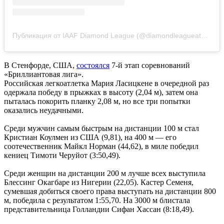
Публикация от IAAF Diamond League (@diamondleagueathletics)
В Стенфорде, США,
состоялся
7-й этап соревнований
«Бриллиантовая лига».
Российская легкоатлетка Мария Ласицкене в очередной раз
одержала победу в прыжках в высоту (2,04 м), затем она
пыталась покорить планку 2,08 м, но все три попытки
оказались неудачными.
Среди мужчин самым быстрым на дистанции 100 м стал
Кристиан Коулмен из США (9,81), на 400 м — его
соотечественник Майкл Норман (44,62), в миле победил
кениец Тимоти Черуйот (3:50,49).
Среди женщин на дистанции 200 м лучше всех выступила
Блессинг Окагбаре из Нигерии (22,05). Кастер Семеня,
сумевшая добиться своего права выступать на дистанции 800
м, победила с результатом 1:55,70. На 3000 м блистала
представительница Голландии Сифан Хассан (8:18,49).