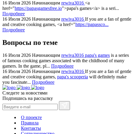
16 Июля 2026
Начинающим
rewiva3016
<a
href="
https://papasgamesfree.io
">papa's games</a> is a seri...
Подробнее
16 Июля 2026
Начинающим
rewiva3016
If you are a fan of gentle
and creative cooking games, <a href="
https://papassco...
Подробнее
Вопросы по теме
16 Июля 2026
Начинающим
rewiva3016
papa's games
is a series
of famous cooking games associated with the childhood of many
gamers. In the game, pl...
Подробнее
16 Июля 2026
Начинающим
rewiva3016
If you are a fan of gentle
and creative cooking games,
papa's scooperia
will definitely make
you fascinate...
Подробнее
Следите за новостями
Подпишись на рассылку
О проекте
Правила
Контакты
Сотрудничество