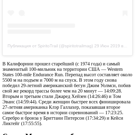
Публикация от SpiritoTrail (@spiritotrailmag)
29 Июн 2019 в 10:26 PDT
В Калифорнии прошел старейший (с 1974 года) и самый
знаменитый 100-мильник на территории США — Western
States 100-mile Endurance Run. Перепад высот составляет около
5500 м на подъем и 7000 м на спуск. В этом году снова
победил 29-летний американский бегун Джим Уолмси, побив
свой же рекорд трассы более чем на 20 минут — 14:09:28.
Вторым и третьим стали Джаред Хейзен (14:26:46) и Том
Эванс (14:59:44). Среди женщин быстрее всех финишировала
27-летняя американка Клэр Галлахер, показавшая второе
самое быстрое время в истории соревнований — 17:23:25.
Серебро и бронза у Бриттани Питерсон (17:34:29) и Кейси
Ликтейг (17:55:55).