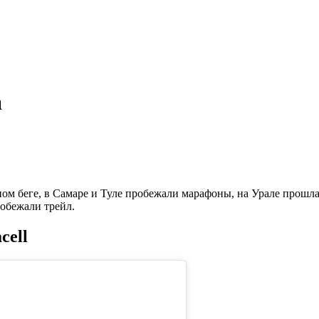
а
м беге, в Самаре и Туле пробежали марафоны, на Урале прошла П
робежали трейл.
cell