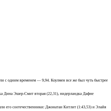
и с одним временем — 9,94. Коулмен все же был чуть быстрее
ка Дина Эшер-Смит вторая (22,31), нидерландка Дафне
ли его соотечественники: Джонатан Китлит (1:43,53) и Элайя