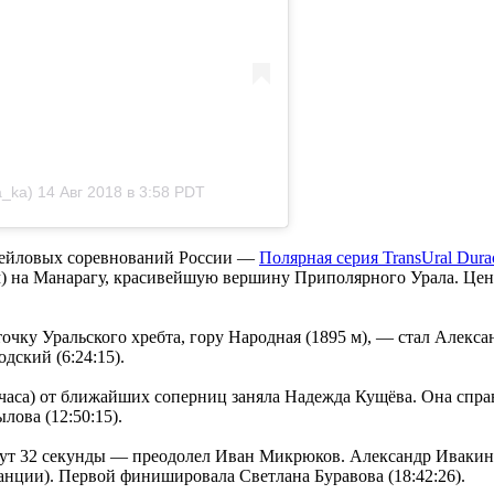
a_ka)
14 Авг 2018 в 3:58 PDT
рейловых соревнований России —
Полярная серия TransUral Durac
м) на Манарагу, красивейшую вершину Приполярного Урала. Цент
чку Уральского хребта, гору Народная (1895 м), — стал Алекса
дский (6:24:15).
часа) от ближайших соперниц заняла Надежда Кущёва. Она справи
ова (12:50:15).
ут 32 секунды — преодолел Иван Микрюков. Александр Ивакин вт
анции). Первой финишировала Светлана Буравова (18:42:26).