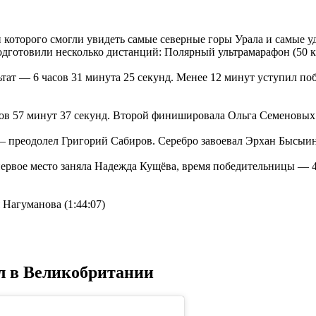
 которого смогли увидеть самые северные горы Урала и самые у
отовили несколько дистанций: Полярный ультрамарафон (50 км), 
ат — 6 часов 31 минута 25 секунд. Менее 12 минут уступил поб
сов 57 минут 37 секунд. Второй финишировала Ольга Семеновых (
— преодолел Григорий Сабиров. Серебро завоевал Эрхан Бысыин (
рвое место заняла Надежда Кущёва, время победительницы — 4 ч
 Нагуманова (1:44:07)
л в Великобритании