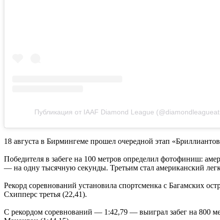
Публикация от IAAF Diamond League (@diamondleagueath
18 августа в Бирмингеме прошел очередной этап «Бриллиантово
Победителя в забеге на 100 метров определил фотофиниш: аме
— на одну тысячную секунды. Третьим стал американский легко
Рекорд соревнований установила спортсменка с Багамских ост
Схипперс третья (22,41).
С рекордом соревнований — 1:42,79 — выиграл забег на 800 ме