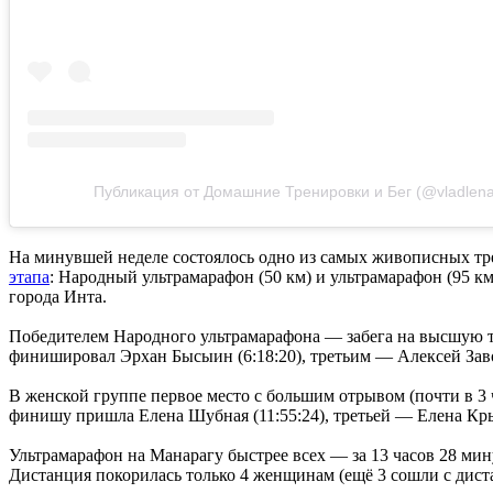
Публикация от Домашние Тренировки и Бег (@vladlen
На минувшей неделе состоялось одно из самых живописных т
этапа
: Народный ультрамарафон (50 км) и ультрамарафон (95 к
города Инта.
Победителем Народного ультрамарафона — забега на высшую то
финишировал Эрхан Бысыин (6:18:20), третьим — Алексей Заво
В женской группе первое место с большим отрывом (почти в 3 
финишу пришла Елена Шубная (11:55:24), третьей — Елена Крыл
Ультрамарафон на Манарагу быстрее всех — за 13 часов 28 мин
Дистанция покорилась только 4 женщинам (ещё 3 сошли с дист