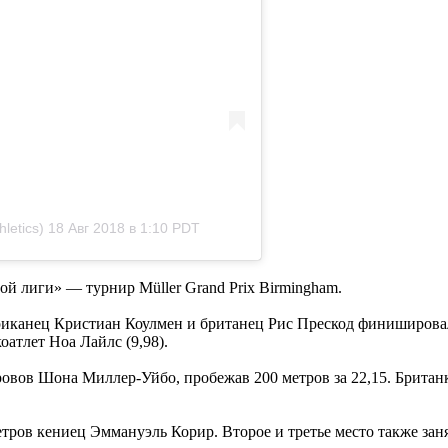
letics)
18 Авг 2018 в 1:10 PDT
й лиги» — турнир Müller Grand Prix Birmingham.
риканец Кристиан Коулмен и британец Рис Прескод финишировал
атлет Ноа Лайлс (9,98).
ровов Шона Миллер-Уйбо, пробежав 200 метров за 22,15. Британ
тров кениец Эммануэль Корир. Второе и третье место также заня